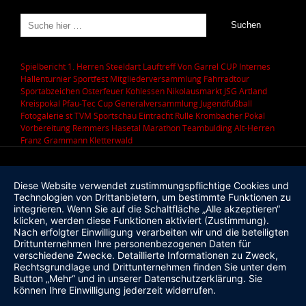
Spielbericht 1. Herren
Steeldart
Lauftreff
Von Garrel CUP
Internes
Hallenturnier
Sportfest
Mitgliederversammlung
Fahrradtour
Sportabzeichen
Osterfeuer
Kohlessen
Nikolausmarkt
JSG Artland
Kreispokal
Pfau-Tec Cup
Generalversammlung
Jugendfußball
Fotogalerie
st
TVM Sportschau
Eintracht Rulle
Krombacher Pokal
Vorbereitung
Remmers Hasetal Marathon
Teambulding
Alt-Herren
Franz Grammann
Kletterwald
Diese Website verwendet zustimmungspflichtige Cookies und
Technologien von Drittanbietern, um bestimmte Funktionen zu
integrieren. Wenn Sie auf die Schaltfläche „Alle akzeptieren“
klicken, werden diese Funktionen aktiviert (Zustimmung).
Nach erfolgter Einwilligung verarbeiten wir und die beteiligten
Drittunternehmen Ihre personenbezogenen Daten für
verschiedene Zwecke. Detaillierte Informationen zu Zweck,
Rechtsgrundlage und Drittunternehmen finden Sie unter dem
Button „Mehr“ und in unserer Datenschutzerklärung. Sie
können Ihre Einwilligung jederzeit widerrufen.