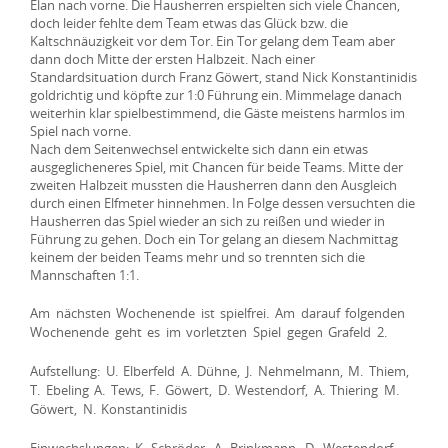
Elan nach vorne. Die Hausherren erspielten sich viele Chancen,
doch leider fehlte dem Team etwas das Glück bzw. die
Kaltschnäuzigkeit vor dem Tor. Ein Tor gelang dem Team aber
dann doch Mitte der ersten Halbzeit. Nach einer
Standardsituation durch Franz Göwert, stand Nick Konstantinidis
goldrichtig und köpfte zur 1:0 Führung ein. Mimmelage danach
weiterhin klar spielbestimmend, die Gäste meistens harmlos im
Spiel nach vorne.
Nach dem Seitenwechsel entwickelte sich dann ein etwas
ausgeglicheneres Spiel, mit Chancen für beide Teams. Mitte der
zweiten Halbzeit mussten die Hausherren dann den Ausgleich
durch einen Elfmeter hinnehmen. In Folge dessen versuchten die
Hausherren das Spiel wieder an sich zu reißen und wieder in
Führung zu gehen. Doch ein Tor gelang an diesem Nachmittag
keinem der beiden Teams mehr und so trennten sich die
Mannschaften 1:1.
Am nächsten Wochenende ist spielfrei. Am darauf folgenden
Wochenende geht es im vorletzten Spiel gegen Grafeld 2.
Aufstellung: U. Elberfeld A. Dühne, J. Nehmelmann, M. Thiem,
T. Ebeling A. Tews, F. Göwert, D. Westendorf, A. Thiering M.
Göwert, N. Konstantinidis