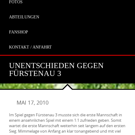
FOTOS
ABTEILUNGEN
FANSHOP
KONTAKT / ANFAHRT
UNENTSCHIEDEN GEGEN
FÜRSTENAU 3
MAI 17, 2010
Im Spiel gegen Fürstenau 3 musste sich die erste Mannschaft in
einem ansehnlichen Spiel mit einem 1:1 zufrieden geben. Somit
wartet die erste Mannschaft weiterhin seit langem auf den ersten
Sieg. Mimmelage von Anfang an klar tonangebend und mit viel