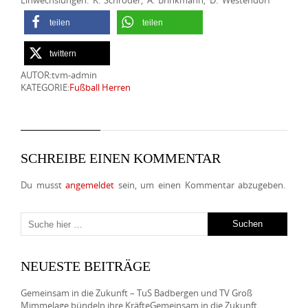
Einwechslungen: K. Schröder, A. Brinkmann, D. Westendorf
teilen
teilen
twittern
AUTOR:tvm-admin
KATEGORIE:
Fußball Herren
SCHREIBE EINEN KOMMENTAR
Du musst
angemeldet
sein, um einen Kommentar abzugeben.
NEUESTE BEITRÄGE
Gemeinsam in die Zukunft – TuS Badbergen und TV Groß
Mimmelage bündeln ihre KräfteGemeinsam in die Zukunft