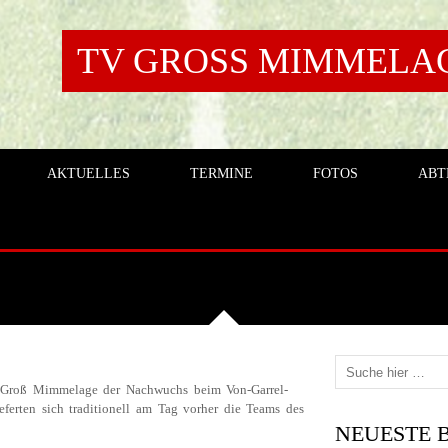
TV GROSS MIMMELAGE
AKTUELLES
TERMINE
FOTOS
ABT
T INTERNES
Groß Mimmelage der Nachwuchs beim Von-Garrel-
ferten sich traditionell am Tag vorher die Teams des
NEUESTE 