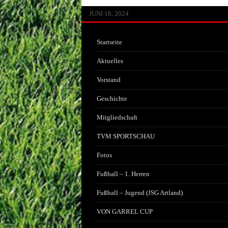
JUNI 13, 2026
MAI 30, 2026
APRIL 29, 2026
FEBRUAR 14, 2026
JANUAR 22, 2026
JULI 20, 2025
JULI 1, 2025
JUNI 17, 2025
JANUAR 25, 2025
JANUAR 25, 2025
JANUAR 25, 2025
OKTOBER 25, 2024
AUGUST 8, 2024
JULI 3, 2024
JUNI 18, 2024
Startseite
Aktuelles
Vorstand
Geschichte
Mitgliedschaft
TVM SPORTSCHAU
Fotos
Fußball – 1. Herren
Fußball – Jugend (JSG Artland)
VON GARREL CUP