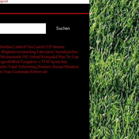
sport
Steeldart
Lauftreff
Von Garrel CUP
Internes
t
Mitgliederversammlung
Fahrradtour
Sportabzeichen
Nikolausmarkt
JSG Artland
Kreispokal
Pfau-Tec Cup
Jugendfußball
Fotogalerie
st
TVM Sportschau
cher Pokal
Vorbereitung
Remmers Hasetal Marathon
en
Franz Grammann
Kletterwald