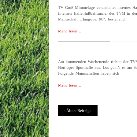
TV Groß Mimmelage veranstaltet internes Ha
internen Hallenfußballturnier des TVM in de
Mannschaft „Hangover 96“, bestehend
Mehr lesen…
INTERNES HALLEN
JANUAR 18, 2016
Am kommenden Wochenende richtet der TVM 
Nortruper Sporthalle aus. Los geht’s es am S
Folgende Mannschaften haben sich
Mehr lesen…
‹ Ältere Beiträge