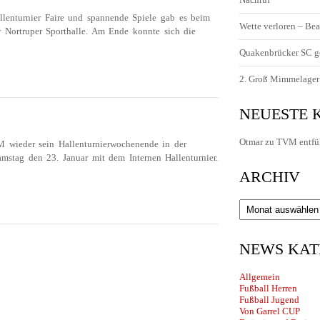
llenturnier Faire und spannende Spiele gab es beim
Wette verloren – Bea
r Nortruper Sporthalle. Am Ende konnte sich die
Quakenbrücker SC g
TURNIER
2. Groß Mimmelager 
NEUESTE
Otmar
zu
TVM entfü
wieder sein Hallenturnierwochenende in der
amstag den 23. Januar mit dem Internen Hallenturnier.
ARCHIV
Archiv
NEWS KAT
Allgemein
Fußball Herren
Fußball Jugend
Von Garrel CUP