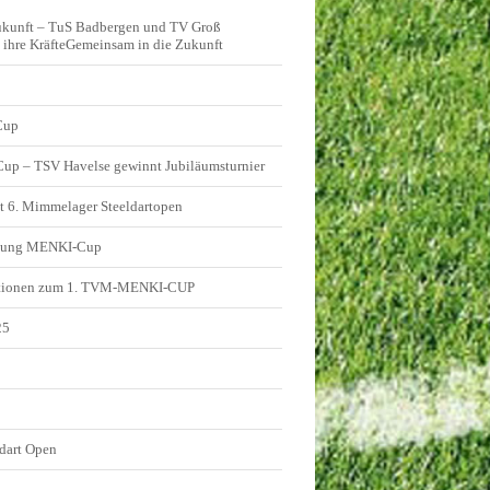
ukunft – TuS Badbergen und TV Groß
ihre KräfteGemeinsam in die Zukunft
Cup
 Cup – TSV Havelse gewinnt Jubiläumsturnier
t 6. Mimmelager Steeldartopen
ldung MENKI-Cup
tionen zum 1. TVM-MENKI-CUP
25
5
dart Open