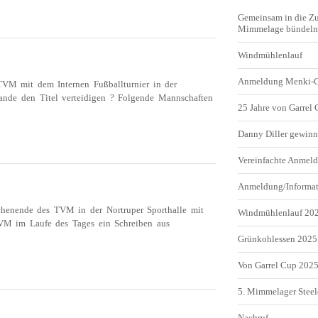
Gemeinsam in die Z
TURNIER –
Mimmelage bündeln 
E TITELVERTEIDIGER
Windmühlenlauf
Anmeldung Menki-
TVM mit dem Internen Fußballturnier in der
ande den Titel verteidigen ? Folgende Mannschaften
25 Jahre von Garrel
Danny Diller gewinn
 –
Vereinfachte Anme
IBEN
Anmeldung/Informa
chenende des TVM in der Nortruper Sporthalle mit
Windmühlenlauf 20
TVM im Laufe des Tages ein Schreiben aus
Grünkohlessen 2025
Von Garrel Cup 202
 JUGEND HOLT SICH D
5. Mimmelager Steel
Nachruf