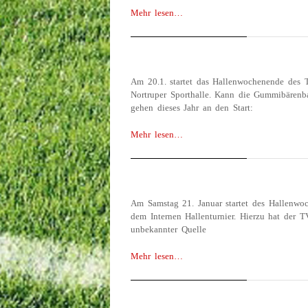
Mehr lesen…
INTERNES HALLEN
GUMMIBÄRENBAND
JANUAR 12, 2018
Am 20.1. startet das Hallenwochenende des 
Nortruper Sporthalle. Kann die Gummibärenb
gehen dieses Jahr an den Start:
Mehr lesen…
INTERNES TURNIER
BÄRPRESSERSCHRE
JANUAR 14, 2017
Am Samstag 21. Januar startet des Hallenwo
dem Internen Hallenturnier. Hierzu hat der 
unbekannter Quelle
Mehr lesen…
GROSS MIMMELAGER
EN POKAL
FEBRUAR 7, 2016