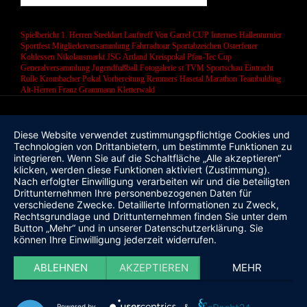
Spielbericht 1. Herren
Steeldart
Lauftreff
Von Garrel CUP
Internes Hallenturnier
Sportfest
Mitgliederversammlung
Fahrradtour
Sportabzeichen
Osterfeuer
Kohlessen
Nikolausmarkt
JSG Artland
Kreispokal
Pfau-Tec Cup
Generalversammlung
Jugendfußball
Fotogalerie
st
TVM Sportschau
Eintracht
Rulle
Krombacher Pokal
Vorbereitung
Remmers Hasetal Marathon
Teambulding
Alt-Herren
Franz Grammann
Kletterwald
Diese Website verwendet zustimmungspflichtige Cookies und
Technologien von Drittanbietern, um bestimmte Funktionen zu
integrieren. Wenn Sie auf die Schaltfläche „Alle akzeptieren“
klicken, werden diese Funktionen aktiviert (Zustimmung).
Nach erfolgter Einwilligung verarbeiten wir und die beteiligten
Drittunternehmen Ihre personenbezogenen Daten für
verschiedene Zwecke. Detaillierte Informationen zu Zweck,
Rechtsgrundlage und Drittunternehmen finden Sie unter dem
Button „Mehr“ und in unserer Datenschutzerklärung. Sie
können Ihre Einwilligung jederzeit widerrufen.
ABLEHNEN
AKZEPTIEREN
MEHR
Powered by
&