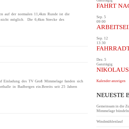
Ganztägig
FAHRT NA
ten auf der normalen 11,4km Runde ist die
Sep.
5
e nicht möglich. Die 6,4km Strecke des
09:00
ARBEITSE
Sep.
12
I-CUP
13:30
FAHRRAD
REL CUP – TSV
Dez.
5
 JUBILÄUMSTURNIER
Ganztägig
NIKOLAU
Kalender anzeigen
auf Einladung des TV Groß Mimmelage fanden sich
thalle in Badbergen ein.Bereits seit 25 Jahren
NEUESTE 
WINNT 6.
Gemeinsam in die Z
Mimmelage bündeln 
ELDARTOPEN
Windmühlenlauf