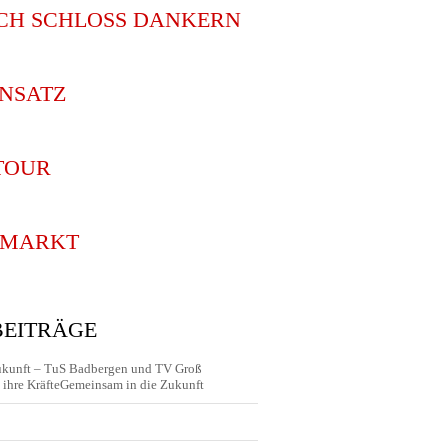
CH SCHLOSS DANKERN
INSATZ
TOUR
SMARKT
BEITRÄGE
ukunft – TuS Badbergen und TV Groß
ihre KräfteGemeinsam in die Zukunft