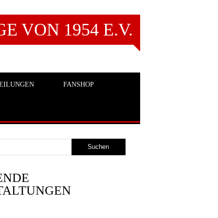
 VON 1954 E.V.
EILUNGEN
FANSHOP
ENDE
TALTUNGEN