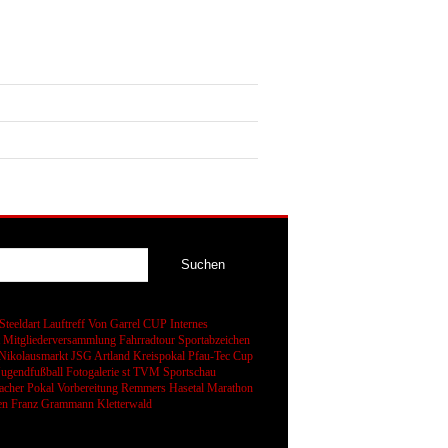
Steeldart
Lauftreff
Von Garrel CUP
Internes
t
Mitgliederversammlung
Fahrradtour
Sportabzeichen
Nikolausmarkt
JSG Artland
Kreispokal
Pfau-Tec Cup
Jugendfußball
Fotogalerie
st
TVM Sportschau
cher Pokal
Vorbereitung
Remmers Hasetal Marathon
en
Franz Grammann
Kletterwald