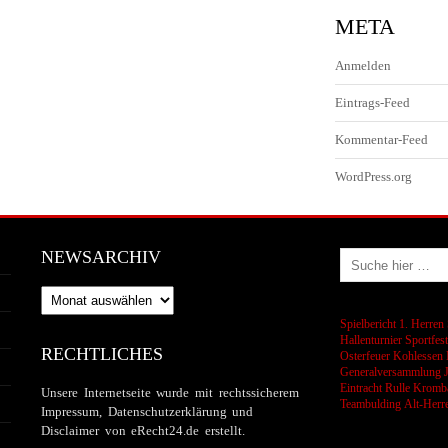
META
Anmelden
Eintrags-Feed
Kommentar-Feed
WordPress.org
NEWSARCHIV
Newsarchiv
Spielbericht 1. Herren
Hallenturnier
Sportfes
RECHTLICHES
Osterfeuer
Kohlessen
Generalversammlung
Eintracht Rulle
Kromba
Unsere Internetseite wurde mit rechtssicherem
Teambulding
Alt-Herr
Impressum, Datenschutzerklärung und
Disclaimer von eRecht24.de erstellt.