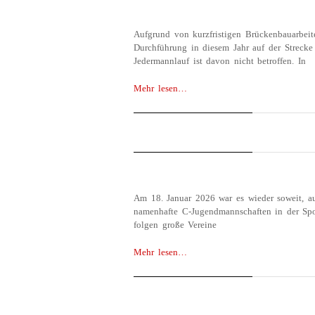
Aufgrund von kurzfristigen Brückenbauarbei
Durchführung in diesem Jahr auf der Streck
Jedermannlauf ist davon nicht betroffen. In
Mehr lesen…
ANMELDUNG MENK
APRIL 29, 2026
25 JAHRE VON GAR
HAVELSE GEWINNT
FEBRUAR 14, 2026
Am 18. Januar 2026 war es wieder soweit, 
namenhafte C-Jugendmannschaften in der Spor
folgen große Vereine
Mehr lesen…
DANNY DILLER GE
MIMMELAGER STE
JANUAR 22, 2026