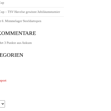
Cup
 Cup – TSV Havelse gewinnt Jubiläumsturnier
t 6. Mimmelager Steeldartopen
 KOMMENTARE
hrt 3 Punkte aus Ankum
EGORIEN
sport