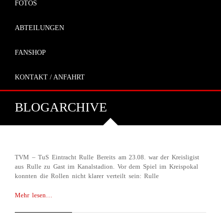
FOTOS
ABTEILUNGEN
FANSHOP
KONTAKT / ANFAHRT
BLOGARCHIVE
TVM MIT EINEM PUNKT NACH
ERFOLGLOSER POKALWOCHE
SEPTEMBER 7, 2017
TVM – TuS Eintracht Rulle Bereits am 23.08. war der Kreisligist
aus Rulle zu Gast im Kanalstadion. Vor dem Spiel im Kreispokal
konnten die Rollen nicht klarer verteilt sein: Rulle
Mehr lesen…
KREISPOKAL GEGEN EINTRACHT
RULLE
JUNI 28, 2017