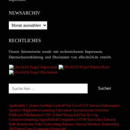
NEWSARCHIV
Newsarchiv
RECHTLICHES
Unsere Internetseite wurde mit rechtssicherem Impressum,
Datenschutzerklärung und Disclaimer von eRecht24.de erstellt.
Spielbericht 1. Herren
Steeldart
Lauftreff
Von Garrel CUP
Internes Hallenturnier
Sportfest
Mitgliederversammlung
Fahrradtour
Sportabzeichen
Osterfeuer
Kohlessen
Nikolausmarkt
JSG Artland
Kreispokal
Pfau-Tec Cup
Generalversammlung
Jugendfußball
Fotogalerie
st
TVM Sportschau
Eintracht
Rulle
Krombacher Pokal
Vorbereitung
Remmers Hasetal Marathon
Teambulding
Alt-Herren
Franz Grammann
Kletterwald