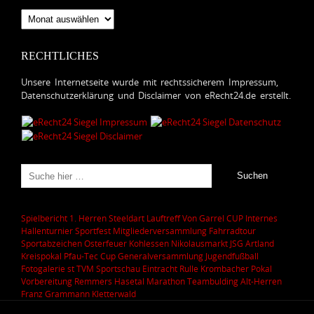
Newsarchiv
RECHTLICHES
Unsere Internetseite wurde mit rechtssicherem Impressum,
Datenschutzerklärung und Disclaimer von eRecht24.de erstellt.
Spielbericht 1. Herren
Steeldart
Lauftreff
Von Garrel CUP
Internes
Hallenturnier
Sportfest
Mitgliederversammlung
Fahrradtour
Sportabzeichen
Osterfeuer
Kohlessen
Nikolausmarkt
JSG Artland
Kreispokal
Pfau-Tec Cup
Generalversammlung
Jugendfußball
Fotogalerie
st
TVM Sportschau
Eintracht Rulle
Krombacher Pokal
Vorbereitung
Remmers Hasetal Marathon
Teambulding
Alt-Herren
Franz Grammann
Kletterwald