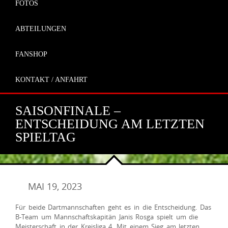
FOTOS
ABTEILUNGEN
FANSHOP
KONTAKT / ANFAHRT
SAISONFINALE –
ENTSCHEIDUNG AM LETZTEN
SPIELTAG
MAI 19, 2023
Für beide Dartmannschaften geht es in die Entscheidung. Das
B-Team um Mannschaftskapitän Janis Rosga spielt um die
Meisterschaft in der Kreisliga 4. Mit einem Sieg am letzten