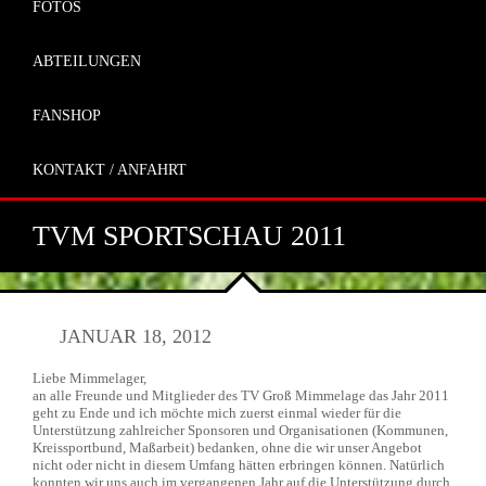
FOTOS
ABTEILUNGEN
FANSHOP
KONTAKT / ANFAHRT
TVM SPORTSCHAU 2011
JANUAR 18, 2012
Liebe Mimmelager,
an alle Freunde und Mitglieder des TV Groß Mimmelage das Jahr 2011
geht zu Ende und ich möchte mich zuerst einmal wieder für die
Unterstützung zahlreicher Sponsoren und Organisationen (Kommunen,
Kreissportbund, Maßarbeit) bedanken, ohne die wir unser Angebot
nicht oder nicht in diesem Umfang hätten erbringen können. Natürlich
konnten wir uns auch im vergangenen Jahr auf die Unterstützung durch