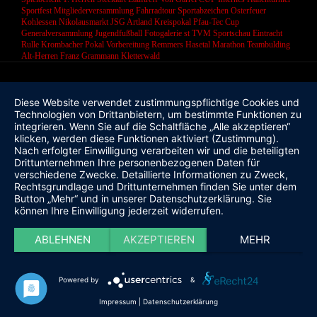
Sportfest
Mitgliederversammlung
Fahrradtour
Sportabzeichen
Osterfeuer
Kohlessen
Nikolausmarkt
JSG Artland
Kreispokal
Pfau-Tec Cup
Generalversammlung
Jugendfußball
Fotogalerie
st
TVM Sportschau
Eintracht
Rulle
Krombacher Pokal
Vorbereitung
Remmers Hasetal Marathon
Teambulding
Alt-Herren
Franz Grammann
Kletterwald
Diese Website verwendet zustimmungspflichtige Cookies und
Technologien von Drittanbietern, um bestimmte Funktionen zu
integrieren. Wenn Sie auf die Schaltfläche „Alle akzeptieren“
klicken, werden diese Funktionen aktiviert (Zustimmung).
Nach erfolgter Einwilligung verarbeiten wir und die beteiligten
Drittunternehmen Ihre personenbezogenen Daten für
verschiedene Zwecke. Detaillierte Informationen zu Zweck,
Rechtsgrundlage und Drittunternehmen finden Sie unter dem
Button „Mehr“ und in unserer Datenschutzerklärung. Sie
können Ihre Einwilligung jederzeit widerrufen.
ABLEHNEN
AKZEPTIEREN
MEHR
Powered by
&
Impressum
|
Datenschutzerklärung