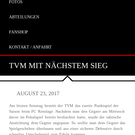
FOTOS
ABTEILUNGEN
FANSHOP
KONTAKT / ANFAHRT
TVM MIT NÄCHSTEM SIEG
AUGUST 23, 2017
Am letzten Sonntag bestritt der TVM das zweite Punktspiel der
Saison beim FC Renslage. Nachdem man den Gegner am Mittwoch
davor im Pokalspiel bereits beobachtet hatte, wurde die taktische
Ausrichtung dem Gegner angepasst. So wollte man dem Gegner das
Spielgeschehen überlassen und aus einer sicheren Defensive durch
schnelles Umschaltspiel zum Erfolg kommen.