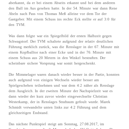
aberkannt, da er bei einem Abseits erkannt und bei dem anderen
den Ball im Aus gesehen hatte. In der 54. Minute war dann Rene
Abeln nach Pass von Thomas Meß alleine vor dem Tor der
Gastgeber. Mit einem Schuss ins rechte Eck stellte er auf 3:0 für
den TVM.
Was dann folgte war ein Spiegelbild der ersten Halbzeit gegen
Schwagstorf. Der TVM schaltete aufgrund der relativ deutlichen
Führung merklich zurück, was die Renslager in der 67. Minute mit
einem Kopfballtor nach einer Ecke und in der 76. Minute mit
einem Schuss aus 20 Metern in den Winkel bestraften. Der
scheinbare sichere Vorsprung war somit hergeschenkt.
Die Mimmelager waren danach wieder besser in der Partie, konnten
auch aufgrund von einigen Wechseln wieder besser am
Spielgeschehen teilnehmen und war dem 4:2 näher als Renslage
dem Ausgleich. In der zweiten Minute der Nachspielzeit war es
dann wieder der kurz zuvor wieder eingewechselte Christian
Westerkamp, der in Renslages Strafraum gefoult wurde. Marek
Schmidt verwandelte unten links zur 4:2 Führung und dem
gleichzeitigen Endstand.
Das nächste Punktspiel steigt am Sonntag, 27.08.2017, im