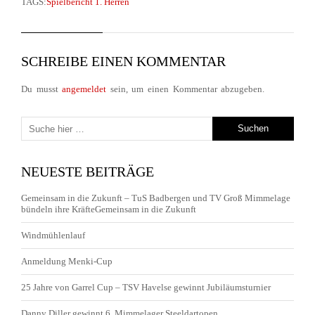
TAGS:
Spielbericht 1. Herren
SCHREIBE EINEN KOMMENTAR
Du musst
angemeldet
sein, um einen Kommentar abzugeben.
NEUESTE BEITRÄGE
Gemeinsam in die Zukunft – TuS Badbergen und TV Groß Mimmelage
bündeln ihre KräfteGemeinsam in die Zukunft
Windmühlenlauf
Anmeldung Menki-Cup
25 Jahre von Garrel Cup – TSV Havelse gewinnt Jubiläumsturnier
Danny Diller gewinnt 6. Mimmelager Steeldartopen