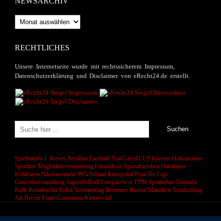
NEWSARCHIV
Newsarchiv
RECHTLICHES
Unsere Internetseite wurde mit rechtssicherem Impressum,
Datenschutzerklärung und Disclaimer von eRecht24.de erstellt.
Spielbericht 1. Herren
Steeldart
Lauftreff
Von Garrel CUP
Internes Hallenturnier
Sportfest
Mitgliederversammlung
Fahrradtour
Sportabzeichen
Osterfeuer
Kohlessen
Nikolausmarkt
JSG Artland
Kreispokal
Pfau-Tec Cup
Generalversammlung
Jugendfußball
Fotogalerie
st
TVM Sportschau
Eintracht
Rulle
Krombacher Pokal
Vorbereitung
Remmers Hasetal Marathon
Teambulding
Alt-Herren
Franz Grammann
Kletterwald