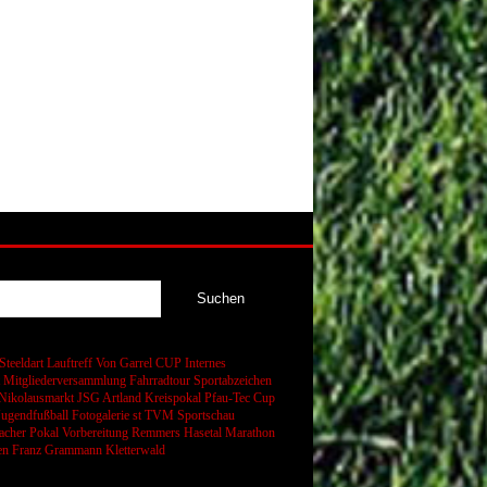
Steeldart
Lauftreff
Von Garrel CUP
Internes
t
Mitgliederversammlung
Fahrradtour
Sportabzeichen
Nikolausmarkt
JSG Artland
Kreispokal
Pfau-Tec Cup
Jugendfußball
Fotogalerie
st
TVM Sportschau
cher Pokal
Vorbereitung
Remmers Hasetal Marathon
en
Franz Grammann
Kletterwald