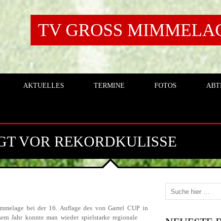
TV GROSS MIMMELAGE
AKTUELLES
TERMINE
FOTOS
ABT
EGT VOR REKORDKULISSE
melage bei der 16. Auflage des von Garrel CUP in
sem Jahr konnte man wieder spielstarke regionale