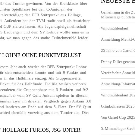
NEUESTE 
ür das Turnier gewinnen. Von der Kreisklasse über
chsten Spielklasse bei den C-Junioren, der
Gemeinsam in die Z
itelverteidiger, der DFB Stützpunkt aus Hollage,
Mimmelage bündeln 
i. Außerdem hat der TVM traditionell als Ausrichter
l CUP starten lassen. Als Jugendspielgemeinschaft
Windmühlenlauf
S Badbergen und dem SV Gehrde wollte man es in
ahr, wo man gegen das starke Teilnehmerfeld leider
Anmeldung Menki-
25 Jahre von Garrel
KT LOHNE OHNE PUNKTVERLUST
Danny Diller gewinn
iesem Jahr auch wieder der DFB Stützpunkt Lohne
h für sich entscheiden konnte und mit 9 Punkte und
Vereinfachte Anme
er in das Halbfinale einzog. Als Gruppenzweiter
icket für das Halbfinale. Die lila weißen verloren
Anmeldung/Informa
beendeten die Gruppenphase mit 6 Punkten und 9:2
Windmühlenlauf 20
nsnachbar vom SV Quitt Ankum spielten in diesem
 konnten zwar im direkten Vergleich gegen Ankum 3:0
Grünkohlessen 2025
und landeten am Ende auf dem 5. Platz. Der SV Quitt
chied ebenfalls vorzeitig aus dem Turnier aus. Dies
Von Garrel Cup 202
5. Mimmelager Steel
 HOLLAGE FURIOS, JSG UNTER