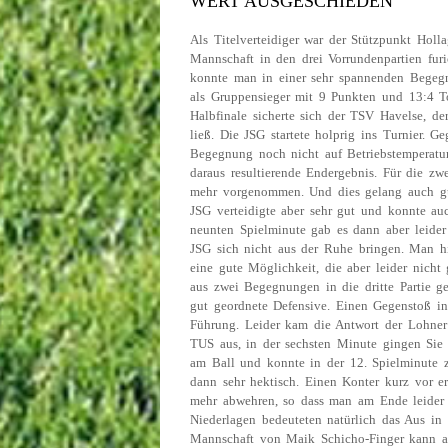
WERT AUSGESCHIEDEN
Als Titelverteidiger war der Stützpunkt Holla
Mannschaft in den drei Vorrundenpartien fu
konnte man in einer sehr spannenden Begeg
als Gruppensieger mit 9 Punkten und 13:4 To
Halbfinale sicherte sich der TSV Havelse, d
ließ. Die JSG startete holprig ins Turnier. 
Begegnung noch nicht auf Betriebstemperatu
daraus resultierende Endergebnis. Für die z
mehr vorgenommen. Und dies gelang auch gut
JSG verteidigte aber sehr gut und konnte au
neunten Spielminute gab es dann aber leider
JSG sich nicht aus der Ruhe bringen. Man hi
eine gute Möglichkeit, die aber leider nich
aus zwei Begegnungen in die dritte Partie
gut geordnete Defensive. Einen Gegenstoß in
Führung. Leider kam die Antwort der Lohner 
TUS aus, in der sechsten Minute gingen Sie
am Ball und konnte in der 12. Spielminute z
dann sehr hektisch. Einen Konter kurz vor er
mehr abwehren, so dass man am Ende leider 
Niederlagen bedeuteten natürlich das Aus in
Mannschaft von Maik Schicho-Finger kann abe