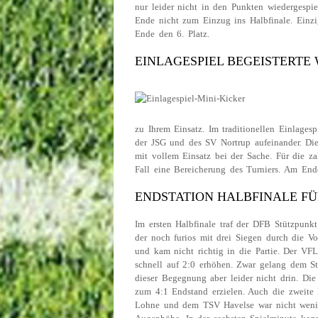
nur leider nicht in den Punkten wiedergesp
Ende nicht zum Einzug ins Halbfinale. Einz
Ende den 6. Platz.
EINLAGESPIEL BEGEISTERTE
zu Ihrem Einsatz. Im traditionellen Einlages
der JSG und des SV Nortrup aufeinander. Die
mit vollem Einsatz bei der Sache. Für die z
Fall eine Bereicherung des Turniers. Am En
ENDSTATION HALBFINALE F
Im ersten Halbfinale traf der DFB Stützpunk
der noch furios mit drei Siegen durch die Vo
und kam nicht richtig in die Partie. Der V
schnell auf 2:0 erhöhen. Zwar gelang dem St
dieser Begegnung aber leider nicht drin. Di
zum 4:1 Endstand erzielen. Auch die zweit
Lohne und dem TSV Havelse war nicht wenig