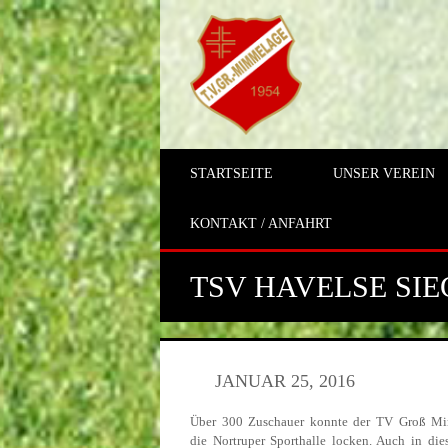
STARTSEITE
UNSER VEREIN
KONTAKT / ANFAHRT
TSV HAVELSE SI
JANUAR 25, 2016
Über 300 Zuschauer konnte der TV Groß Mim
die Nortruper Sporthalle locken. Auch in die