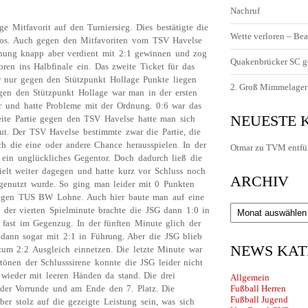
Nachruf
ge Mitfavorit auf den Turniersieg. Dies bestätigte die
Wette verloren – Bea
rios. Auch gegen den Mitfavoriten vom TSV Havelse
nung knapp aber verdient mit 2:1 gewinnen und zog
Quakenbrücker SC g
ren ins Halbfinale ein. Das zweite Ticket für das
er nur gegen den Stützpunkt Hollage Punkte liegen
2. Groß Mimmelager 
Gegen den Stützpunkt Hollage war man in der ersten
r und hatte Probleme mit der Ordnung. 0:6 war das
NEUESTE
weite Partie gegen den TSV Havelse hatte man sich
. Der TSV Havelse bestimmte zwar die Partie, die
ch die eine oder andere Chance herausspielen. In der
Otmar
zu
TVM entfü
 ein unglückliches Gegentor. Doch dadurch ließ die
elt weiter dagegen und hatte kurz vor Schluss noch
ARCHIV
t genutzt wurde. So ging man leider mit 0 Punkten
 gegen TUS BW Lohne. Auch hier baute man auf eine
Archiv
 der vierten Spielminute brachte die JSG dann 1:0 in
fast im Gegenzug. In der fünften Minute glich der
 dann sogar mit 2:1 in Führung. Aber die JSG blieb
NEWS KAT
um 2:2 Ausgleich einnetzen. Die letzte Minute war
tönen der Schlusssirene konnte die JSG leider nicht
wieder mit leeren Händen da stand. Die drei
Allgemein
 der Vorrunde und am Ende den 7. Platz. Die
Fußball Herren
Fußball Jugend
r stolz auf die gezeigte Leistung sein, was sich