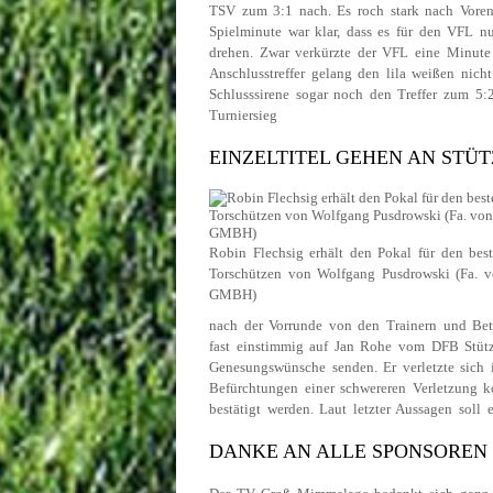
TSV zum 3:1 nach. Es roch stark nach Voren
Spielminute war klar, dass es für den VFL 
drehen. Zwar verkürzte der VFL eine Minute s
Anschlusstreffer gelang den lila weißen nich
Schlusssirene sogar noch den Treffer zum 5
Turniersieg
EINZELTITEL GEHEN AN ST
Robin Flechsig erhält den Pokal für den bes
Torschützen von Wolfgang Pusdrowski (Fa. v
GMBH)
nach der Vorrunde von den Trainern und Betr
fast einstimmig auf Jan Rohe vom DFB Stüt
Genesungswünsche senden. Er verletzte sich 
Befürchtungen einer schwereren Verletzung k
bestätigt werden. Laut letzter Aussagen soll
DANKE AN ALLE SPONSOREN