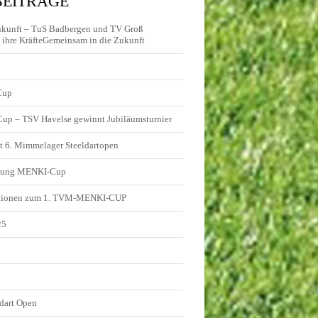
BEITRÄGE
ukunft – TuS Badbergen und TV Groß
ihre KräfteGemeinsam in die Zukunft
Cup
 Cup – TSV Havelse gewinnt Jubiläumsturnier
t 6. Mimmelager Steeldartopen
ldung MENKI-Cup
tionen zum 1. TVM-MENKI-CUP
25
5
dart Open