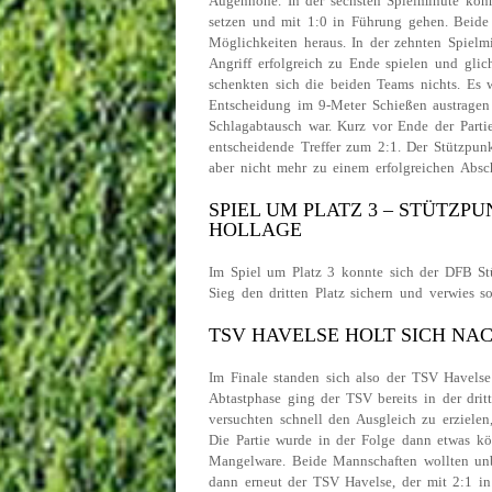
Augenhöhe. In der sechsten Spielminute konn
setzen und mit 1:0 in Führung gehen. Beide 
Möglichkeiten heraus. In der zehnten Spiel
Angriff erfolgreich zu Ende spielen und gli
schenkten sich die beiden Teams nichts. Es 
Entscheidung im 9-Meter Schießen austragen w
Schlagabtausch war. Kurz vor Ende der Par
entscheidende Treffer zum 2:1. Der Stützpun
aber nicht mehr zu einem erfolgreichen Abs
SPIEL UM PLATZ 3 – STÜTZP
HOLLAGE
Im Spiel um Platz 3 konnte sich der DFB St
Sieg den dritten Platz sichern und verwies s
TSV HAVELSE HOLT SICH NAC
Im Finale standen sich also der TSV Havels
Abtastphase ging der TSV bereits in der drit
versuchten schnell den Ausgleich zu erziele
Die Partie wurde in der Folge dann etwas kör
Mangelware. Beide Mannschaften wollten unb
dann erneut der TSV Havelse, der mit 2:1 in