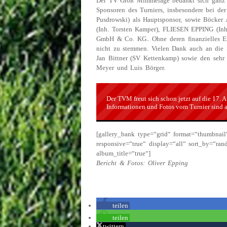
Der TV Groß Mimmelage bedankt sich ganz he
Sponsoren des Turniers, insbesondere bei d
Pusdrowski) als Hauptsponsor, sowie Böcke
(Inh. Torsten Kamper), FLIESEN EPPING (I
GmbH & Co. KG.. Ohne deren finanzielles E
nicht zu stemmen. Vielen Dank auch an die 
Jan Bittner (SV Kettenkamp) sowie den sehr
Meyer und Luis Börger.
Der TVM freut sich schon jetzt auf die 17. 
Informationen und Fotos vom Turnier sind 
[gallery_bank type=“grid“ format=“thumbnail
responsive=“true“ display=“all“ sort_by=“r
album_title=“true“]
Bericht & Fotos: Oliver Epping
teilen
teilen
twittern