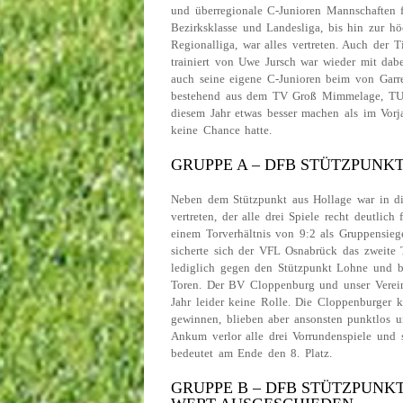
und überregionale C-Junioren Mannschaften f
Bezirksklasse und Landesliga, bis hin zur hö
Regionalliga, war alles vertreten. Auch der T
trainiert von Uwe Jursch war wieder mit dabe
auch seine eigene C-Junioren beim von Garre
bestehend aus dem TV Groß Mimmelage, TU
diesem Jahr etwas besser machen als im Vorj
keine Chance hatte.
GRUPPE A – DFB STÜTZPUN
Neben dem Stützpunkt aus Hollage war in d
vertreten, der alle drei Spiele recht deutlic
einem Torverhältnis von 9:2 als Gruppensieg
sicherte sich der VFL Osnabrück das zweite T
lediglich gegen den Stützpunkt Lohne und 
Toren. Der BV Cloppenburg und unser Verei
Jahr leider keine Rolle. Die Cloppenburger
gewinnen, blieben aber ansonsten punktlos 
Ankum verlor alle drei Vorrundenspiele und s
bedeutet am Ende den 8. Platz.
GRUPPE B – DFB STÜTZPUNKT