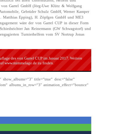
rzlich bei allen Unterstützern, Helfern und
er von Garrel GmbH (Jörg-Uwe Klütz & Wolfgang
r Automobile, Gebrüder Schulz GmbH, Werner Kamper
nh. Matthias Epping), H. Zöpfgen GmbH und ME3
ngagement wäre der von Garrel CUP in dieser Form
Schiedsrichter Jan Reinermann (GW Schwagstorf) und
 engagierten Turnierhelfern vom SV Nortrup Jonas
Auflage des von Garrel CUP im Januar 2017. Weitere
auf
www.mimmelage.de
zu finden.
“ show_albums=“3″ title=“true“ desc=“false“
andom“ albums_in_row=“3″ animation_effect=“bounce“