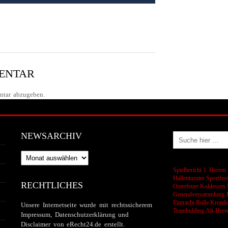
MENTAR
tar abzugeben.
NEWSARCHIV
Newsarchiv
Spielbericht 1. Herren
Hallenturnier
Sportfes
RECHTLICHES
Osterfeuer
Kohlessen
Generalversammlung
Eintracht Rulle
Kromba
Unsere Internetseite wurde mit rechtssicherem
Teambulding
Alt-Herr
Impressum, Datenschutzerklärung und
Disclaimer von eRecht24.de erstellt.