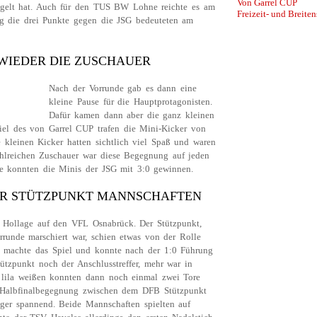
Von Garrel CUP
iegelt hat. Auch für den TUS BW Lohne reichte es am
Freizeit- und Breiten
ig die drei Punkte gegen die JSG bedeuteten am
 WIEDER DIE ZUSCHAUER
Nach der Vorrunde gab es dann eine
kleine Pause für die Hauptprotagonisten.
Dafür kamen dann aber die ganz kleinen
piel des von Garrel CUP trafen die Mini-Kicker von
 kleinen Kicker hatten sichtlich viel Spaß und waren
ahlreichen Zuschauer war diese Begegnung auf jeden
de konnten die Minis der JSG mit 3:0 gewinnen.
ÜR STÜTZPUNKT MANNSCHAFTEN
t Hollage auf den VFL Osnabrück. Der Stützpunkt,
rrunde marschiert war, schien etwas von der Rolle
FL machte das Spiel und konnte nach der 1:0 Führung
ützpunkt noch der Anschlusstreffer, mehr war in
e lila weißen konnten dann noch einmal zwei Tore
e Halbfinalbegegnung zwischen dem DFB Stützpunkt
er spannend. Beide Mannschaften spielten auf