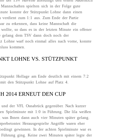
te der TSV Havelse allerdings den ersten Nadelstich
Mannschaften spielten sich in der Folge gute
minute konnte der Stützpunkt Lohne dann einen
ch verdient zum 1:1 aus. Zum Ende der Partie
war zu erkennen, dass keine Mannschaft die
ollte, so dass es in der letzten Minute ein offener
tie gelang dem TSV dann doch noch der
kt Lohne warf noch einmal alles nach vorne, konnte
chluss kommen.
UNKT LOHNE VS. STÜTZPUNKT
ützpunkt Hollage am Ende deutlich mit einem 7:2
omit den Stützpunkt Lohne auf Platz 4.
H 2014 ERNEUT DEN CUP
e und der VFL Osnabrück gegenüber. Nach kurzer
ten Spielminute mit 1:0 in Führung. Die lila weißen
n, was Ihnen dann auch vier Minuten später gelang.
perbetonter. Herausgespielte Angriffe waren eher
edingt gewinnen. In der achten Spielminute war es
 Führung ging. Keine zwei Minuten später legte der