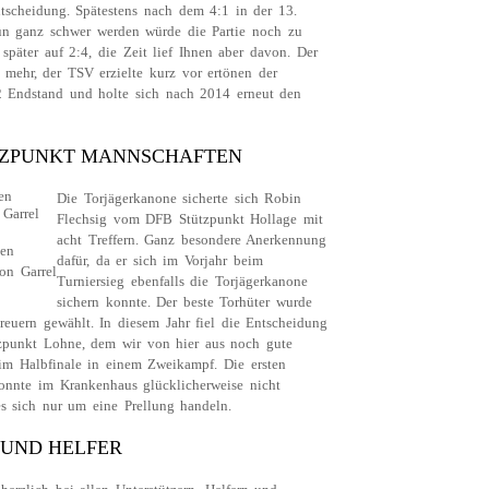
tscheidung. Spätestens nach dem 4:1 in der 13.
nun ganz schwer werden würde die Partie noch zu
päter auf 2:4, die Zeit lief Ihnen aber davon. Der
t mehr, der TSV erzielte kurz vor ertönen der
:2 Endstand und holte sich nach 2014 erneut den
ÜTZPUNKT MANNSCHAFTEN
Die Torjägerkanone sicherte sich Robin
Flechsig vom DFB Stützpunkt Hollage mit
acht Treffern. Ganz besondere Anerkennung
ten
dafür, da er sich im Vorjahr beim
on Garrel
Turniersieg ebenfalls die Torjägerkanone
sichern konnte. Der beste Torhüter wurde
euern gewählt. In diesem Jahr fiel die Entscheidung
zpunkt Lohne, dem wir von hier aus noch gute
im Halbfinale in einem Zweikampf. Die ersten
onnte im Krankenhaus glücklicherweise nicht
 es sich nur um eine Prellung handeln.
 UND HELFER