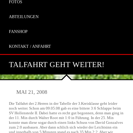
FOTOS
ABTEILUNGEN
FANSHOP
KONTAKT / ANFAHRT
TALFAHRT GEHT WEITER!
MAI 21, 2008
Die Talfahrt der 2.Herren in der Tabelle der 3.Kreisklasse geht leider
noch weiter. Schon am 09.05.08 gab es eine bittere 3:6 Schlappe beim
SV Hollenstede II. Dabei hatte es recht gut begonnen, denn man ging in
der 11. Min durch Walter Root mit 1:0 in Führung. In der 25. Min
konnte man diese sogar durch einen links Schuss von David Gonzalves
zum 2:0 ausbauen. Aber dann schlich sich wieder der Leichtsinn ein
und innerhalb von 5 Minuten stand es nach 35.Min 2:2. Aber wir