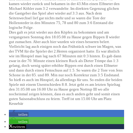
kamen wieder zurück und bekamen in der 43.Min einen Elfmeter den
Michael Köhler zum 3:2 verwandelte. Im direkten Gegenzug glichen
die Gastgeber das Spiel aber wieder auf 3:3 aus. Nach dem
Seitenwechsel lief gar nichts mehr und so waren die Tore der
Hollensteder in den Minuten 75, 78 und 80 zum 3:6 Entstand die
logische Folge.
Dies galt es jetzt wieder aus den Köpfen zu bekommen und am
vergangenen Sonntag den 18.05.08 zu Hause gegen Bippen II wieder
gut zumachen. Aber auch hier wurden wir eines besseren belert.
Vielleicht lag auch einigen noch das Frühstück schwer im Magen, was
der TVM für die Spieler der 2.Herren organisiert hatte. Es war ähnlich
wie im Hinspiel man lag nach 67 Minuten mit 0:3 hinten. Es gab dann
zwar in der 70. Minute einen kleinen Ruck als Dieter Trimpe das 1:3
gelang, doch wenig später erhöhte Bippen erst durch einen Elfmeter
und dann durch einen Fernschuss auf 1:5. So waren die 2 Tore von Jens
Schone in der 85. und 89. Min nur noch Korrektur zum 3:5 Endstand.
So hieß es auch im Hinspiel, da allerdings für uns. So enden die beiden
Spiele mit einem Unentschieden 8:8. Jetzt geht es am letzten Spieltag
den 31.05.08 um 16.00 Uhr zu Hause gegen Nortrup III wo alle
nocheinmal zeigen können, dass es auch anders geht und somit einen
guten Saisonabschluss zu feiern. Treff ist um 15.00 Uhr am Platz
Kessebär
teilen
teilen
twittern