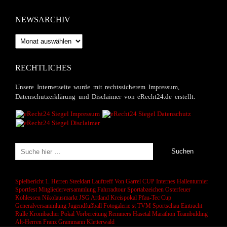
NEWSARCHIV
Newsarchiv
RECHTLICHES
Unsere Internetseite wurde mit rechtssicherem Impressum,
Datenschutzerklärung und Disclaimer von eRecht24.de erstellt.
Spielbericht 1. Herren
Steeldart
Lauftreff
Von Garrel CUP
Internes Hallenturnier
Sportfest
Mitgliederversammlung
Fahrradtour
Sportabzeichen
Osterfeuer
Kohlessen
Nikolausmarkt
JSG Artland
Kreispokal
Pfau-Tec Cup
Generalversammlung
Jugendfußball
Fotogalerie
st
TVM Sportschau
Eintracht
Rulle
Krombacher Pokal
Vorbereitung
Remmers Hasetal Marathon
Teambulding
Alt-Herren
Franz Grammann
Kletterwald