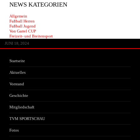
NEWS KATEGORIEN
Allgemein
Fußball Herren
Fußball Jugend
Von Garrel CUP
Freizeit- und Breitensport
JUNI 13, 2026
MAI 30, 2026
APRIL 29, 2026
FEBRUAR 14, 2026
JANUAR 22, 2026
JULI 20, 2025
JULI 1, 2025
JUNI 17, 2025
JANUAR 25, 2025
JANUAR 25, 2025
JANUAR 25, 2025
OKTOBER 25, 2024
AUGUST 8, 2024
JULI 3, 2024
JUNI 18, 2024
Startseite
Aktuelles
Vorstand
Geschichte
Mitgliedschaft
TVM SPORTSCHAU
Fotos