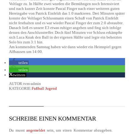
Voltlage zu. In Hälfte zwei wurden die Bemühngen noch Intensiviert
und nach kurzer Zeit konnte Pascal Finger nach einer weiteren guten
Hereingabe von Patrick Einfeldt das 1:0 markieren. Drei Minuten später
konnte der Voltlager Schlussmann einen Schuß von Patrick Einfeldt
nicht festhalten und es war wieder Pascal Finger der zum 2:0 abstaubte.
Danach ließ es unsere E3 etwas ruhiger angehen und fing sich infolge
dessen den Anschlusstreffer. Doch fünf Minuten vor Schluss erkämpfte
sich Luca Knak den Ball in der eigenen Hälfte und legte ein beherztes
Solo bis zum 3:1 hin.
Am kommenden Samstag haben wir dann wieder ein Heimspiel gegen
Alfhausen um 14:00.
teilen
teilen
twittern
AUTOR:tvm-admin
KATEGORIE:
Fußball Jugend
SCHREIBE EINEN KOMMENTAR
Du musst
angemeldet
sein, um einen Kommentar abzugeben.