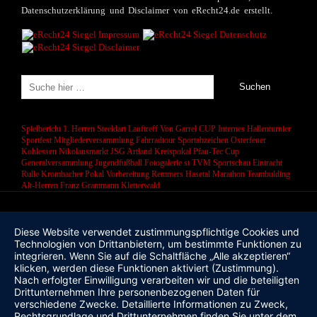
Datenschutzerklärung und Disclaimer von eRecht24.de erstellt.
Spielbericht 1. Herren
Steeldart
Lauftreff
Von Garrel CUP
Internes Hallenturnier
Sportfest
Mitgliederversammlung
Fahrradtour
Sportabzeichen
Osterfeuer
Kohlessen
Nikolausmarkt
JSG Artland
Kreispokal
Pfau-Tec Cup
Generalversammlung
Jugendfußball
Fotogalerie
st
TVM Sportschau
Eintracht
Rulle
Krombacher Pokal
Vorbereitung
Remmers Hasetal Marathon
Teambulding
Alt-Herren
Franz Grammann
Kletterwald
Diese Website verwendet zustimmungspflichtige Cookies und
Technologien von Drittanbietern, um bestimmte Funktionen zu
integrieren. Wenn Sie auf die Schaltfläche „Alle akzeptieren“
klicken, werden diese Funktionen aktiviert (Zustimmung).
Nach erfolgter Einwilligung verarbeiten wir und die beteiligten
Drittunternehmen Ihre personenbezogenen Daten für
verschiedene Zwecke. Detaillierte Informationen zu Zweck,
Rechtsgrundlage und Drittunternehmen finden Sie unter dem