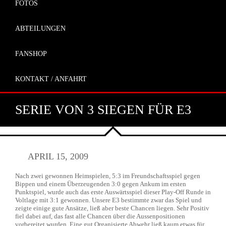
FOTOS
ABTEILUNGEN
FANSHOP
KONTAKT / ANFAHRT
SERIE VON 3 SIEGEN FÜR E3
APRIL 15, 2009
Nach zwei gewonnen Heimspielen, 5:3 im Freundschaftsspiel gegen
Bippen und einem Überzeugenden 3:0 gegen Ankum im ersten
Punktspiel, wurde auch das erste Auswärtsspiel dieser Play-Off Runde in
Voltlage mit 3:1 gewonnen. Unsere E3 bestimmte zwar das Spiel und
zeigte einige gute Ansätze, ließ aber beste Chancen liegen. Sehr Positiv
fiel dabei auf, das fast alle Chancen über die Aussenpositionen
vorbereitet wurden. Eine gut Organisierte Abwehr ließ kaum etwas für