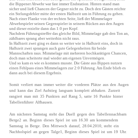
die Bippener Abwehr war fast immer Endstation. Hinten stand man
sicher und ließ Chancen der Gegner nicht zu. Doch den Gästen reichte
ein Stelungsfehler mitte der ersten Halbzeit um in Führung zu gehen.
Nach einer Flanke von der rechten Seite, ließ der Mimmelager
Abwehrspieler seinen Gegenspieler in seinem Rücken aus den Augen
und dieser erzielte dann das 1:0 per Kopf.
Nachdem Führungstreffer das gleiche Bild, Mimmelage gab den Ton an,
zählbares sprang aber weiterhin nicht raus.
In Halbzeit zwei ging es dann so weiter wie in Halbzeit eins, doch in
Halbzeit zwei sprangen auch gute Gelegenheiten für beide
Mannschaften raus. Mimmelage mit mehreren hochkarätigen Chancen,
doch man scheiterte mal wieder am eigenen Unvermögen.
Und so kam es wie es kommen musste. Die Gäste aus Bippen nutzen
einen Fehlpass eines Mimmelagers zur 2:0 Führung. Am Ende blieb es
dann auch bei diesem Ergebnis.
Somit verliert man immer weiter die vorderen Plätze aus den Augen
und kann das Ziel Aufstieg langsam komplett abhaken. Zurzeit
rangiert man mit 35 Punkten auf Rang 5, satte 16 Punkte hinter
Tabellenführer Alfhausen.
Am nächsten Samstag steht das Duell gegen den Tabellennachbarn
Berge2 an. Beginn dieses Spiel ist um 16.30 am kommendem
Samstag in Berge. Den Mittwoch darauf, 28.04.2010, steht ein
Nachholspiel an gegen Talge1, Beginn dieses Spiel ist um 19 Uhr.