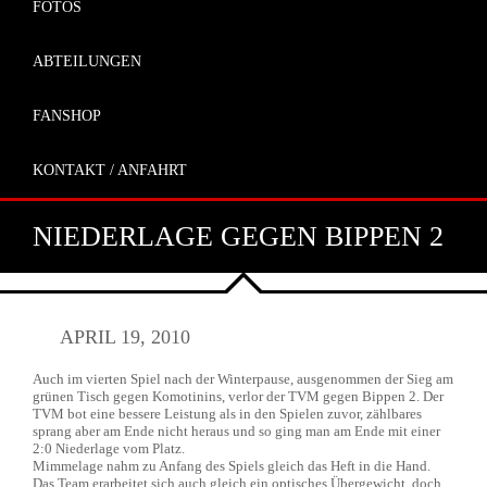
FOTOS
ABTEILUNGEN
FANSHOP
KONTAKT / ANFAHRT
NIEDERLAGE GEGEN BIPPEN 2
APRIL 19, 2010
Auch im vierten Spiel nach der Winterpause, ausgenommen der Sieg am
grünen Tisch gegen Komotinins, verlor der TVM gegen Bippen 2. Der
TVM bot eine bessere Leistung als in den Spielen zuvor, zählbares
sprang aber am Ende nicht heraus und so ging man am Ende mit einer
2:0 Niederlage vom Platz.
Mimmelage nahm zu Anfang des Spiels gleich das Heft in die Hand.
Das Team erarbeitet sich auch gleich ein optisches Übergewicht, doch