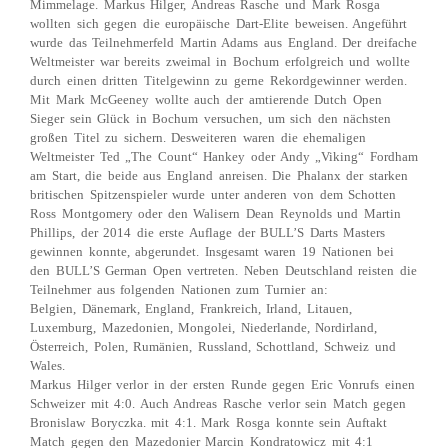
Mimmelage. Markus Hilger, Andreas Rasche und Mark Rosga
wollten sich gegen die europäische Dart-Elite beweisen. Angeführt
wurde das Teilnehmerfeld Martin Adams aus England. Der dreifache
Weltmeister war bereits zweimal in Bochum erfolgreich und wollte
durch einen dritten Titelgewinn zu gerne Rekordgewinner werden.
Mit Mark McGeeney wollte auch der amtierende Dutch Open
Sieger sein Glück in Bochum versuchen, um sich den nächsten
großen Titel zu sichern. Desweiteren waren die ehemaligen
Weltmeister Ted „The Count“ Hankey oder Andy „Viking“ Fordham
am Start, die beide aus England anreisen. Die Phalanx der starken
britischen Spitzenspieler wurde unter anderen von dem Schotten
Ross Montgomery oder den Walisern Dean Reynolds und Martin
Phillips, der 2014 die erste Auflage der BULL’S Darts Masters
gewinnen konnte, abgerundet. Insgesamt waren 19 Nationen bei
den BULL’S German Open vertreten. Neben Deutschland reisten die
Teilnehmer aus folgenden Nationen zum Turnier an:
Belgien, Dänemark, England, Frankreich, Irland, Litauen,
Luxemburg, Mazedonien, Mongolei, Niederlande, Nordirland,
Österreich, Polen, Rumänien, Russland, Schottland, Schweiz und
Wales.
Markus Hilger verlor in der ersten Runde gegen Eric Vonrufs einen
Schweizer mit 4:0. Auch Andreas Rasche verlor sein Match gegen
Bronislaw Boryczka. mit 4:1. Mark Rosga konnte sein Auftakt
Match gegen den Mazedonier Marcin Kondratowicz mit 4:1