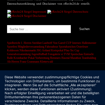
Datenschutzerklärung und Disclaimer von eRecht24.de erstellt.
Spielbericht 1. Herren
Steeldart
Lauftreff
Von Garrel CUP
Internes Hallenturnier
Sportfest
Mitgliederversammlung
Fahrradtour
Sportabzeichen
Osterfeuer
Kohlessen
Nikolausmarkt
JSG Artland
Kreispokal
Pfau-Tec Cup
Generalversammlung
Jugendfußball
Fotogalerie
st
TVM Sportschau
Eintracht
Rulle
Krombacher Pokal
Vorbereitung
Remmers Hasetal Marathon
Teambulding
Alt-Herren
Franz Grammann
Kletterwald
Diese Website verwendet zustimmungspflichtige Cookies und
Technologien von Drittanbietern, um bestimmte Funktionen zu
integrieren. Wenn Sie auf die Schaltfläche „Alle akzeptieren“
klicken, werden diese Funktionen aktiviert (Zustimmung).
Nach erfolgter Einwilligung verarbeiten wir und die beteiligten
Drittunternehmen Ihre personenbezogenen Daten für
verschiedene Zwecke. Detaillierte Informationen zu Zweck,
Rechtsgrundlage und Drittunternehmen finden Sie unter dem