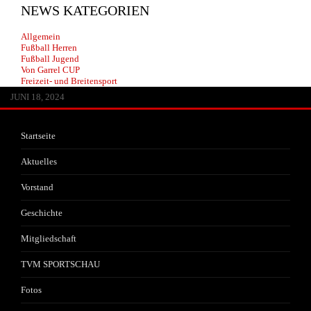
NEWS KATEGORIEN
Allgemein
Fußball Herren
Fußball Jugend
Von Garrel CUP
Freizeit- und Breitensport
JUNI 13, 2026
MAI 30, 2026
APRIL 29, 2026
FEBRUAR 14, 2026
JANUAR 22, 2026
JULI 20, 2025
JULI 1, 2025
JUNI 17, 2025
JANUAR 25, 2025
JANUAR 25, 2025
JANUAR 25, 2025
OKTOBER 25, 2024
AUGUST 8, 2024
JULI 3, 2024
JUNI 18, 2024
Startseite
Aktuelles
Vorstand
Geschichte
Mitgliedschaft
TVM SPORTSCHAU
Fotos