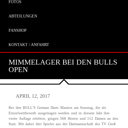
FOTOS
ABTEILUNGEN
FANSHOP
KONTAKT / ANFAHRT
MIMMELAGER BEI DEN BULLS
OPEN
APRIL 12, 2017
Bei den BULL’S German Darts Masters am Sonntag, die als
Einzelwettbewerb ausgetragen wurden und in diesem Jahr ihre
vierte Auflage erlebten, gingen 568 Herren und 112 Damen an den
Start. Mit dabei drei Spieler aus der Dartmannschaft des TV Groß