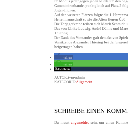
Im Modus jeder gegen jeden wurde um den bege
Gummibärenbande, punktgleich auf Platz 2 fol
Jugendlichen.
Auf den weiteren Plätzen folgte die 1. Herren
Herrenmannschaft sowie die Alten Herren Ü50.
Die Torjägerkrone teilten sich Marek Schmidt u
Das von Ulrike Ludwig, André Dühne und Marek
Thiering.
Der Dank des Vorstandes galt den aktiven Spiele
Vorsitzende Alexander Thiering bei der Siegere
beigetragen haben.
teilen
teilen
twittern
AUTOR:tvm-admin
KATEGORIE:
Allgemein
SCHREIBE EINEN KOM
Du musst
angemeldet
sein, um einen Kommen