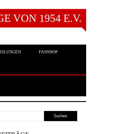
 VON 1954 E.V.
EILUNGEN
FANSHOP