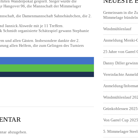
NEUESTE 
hrten Wanderpokal gespielt. Sieger wurde die
ge Hangover 96, die Mannschaft der Mimmelager
Gemeinsam in die Z
mannschaft, die Damenmannschaft Sahnehäubchen, die 2.
Mimmelage bündeln 
nd Jannick Alswede mit je 11 Treffern.
Windmühlenlauf
 Schmidt organisierte Schätzspiel gewann Stephanie
Anmeldung Menki-
rn und allen Gästen. Insbesondere dankte der 2.
hrung allen Helfern, die zum Gelingen des Turniers
25 Jahre von Garrel
Danny Diller gewinn
Vereinfachte Anme
Anmeldung/Informa
Windmühlenlauf 20
Grünkohlessen 2025
MENTAR
Von Garrel Cup 202
5. Mimmelager Steel
tar abzugeben.