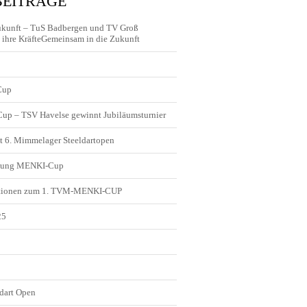
BEITRÄGE
ukunft – TuS Badbergen und TV Groß
ihre KräfteGemeinsam in die Zukunft
Cup
 Cup – TSV Havelse gewinnt Jubiläumsturnier
t 6. Mimmelager Steeldartopen
ldung MENKI-Cup
tionen zum 1. TVM-MENKI-CUP
25
5
dart Open