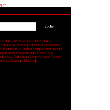
sport
Steeldart
Lauftreff
Von Garrel CUP
Internes
t
Mitgliederversammlung
Fahrradtour
Sportabzeichen
Nikolausmarkt
JSG Artland
Kreispokal
Pfau-Tec Cup
Jugendfußball
Fotogalerie
st
TVM Sportschau
cher Pokal
Vorbereitung
Remmers Hasetal Marathon
en
Franz Grammann
Kletterwald