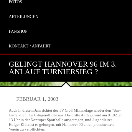
FOTOS
ABTEILUNGEN
FANSHOP
KONTAKT / ANFAHRT
GELINGT HANNOVER 96 IM 3.
ANLAUF TURNIERSIEG ?
FEBRUAR 1, 2003
Auch in diesem Jahr richtet der TV Groß Mimmelage wieder den `Von-
Garrel-Cup` für C-Jugendliche aus. Die dritte Auflage wird am 01.02. ab
13 Uhr in der Nortruper Sporthalle ausgetragen, und Jugendleiter
Holger Klütz ist es gelungen, mit Hannover 96 einen prominenten
Verein zu verpflichten.