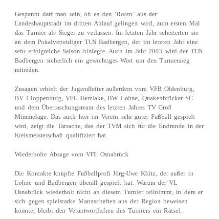
Gespannt darf man sein, ob es den `Roten` aus der
Landeshauptstadt im dritten Anlauf gelingen wird, zum ersten Mal
das Turnier als Sieger zu verlassen. Im letzten Jahr scheiterten sie
an dem Pokalverteidiger TUS Badbergen, der im letzten Jahr eine
sehr erfolgreiche Saison hinlegte. Auch im Jahr 2003 wird der TUS
Badbergen sicherlich ein gewichtiges Wort um den Turniersieg
mitreden.
Zusagen erhielt der Jugendleiter außerdem vom VFB Oldenburg,
BV Cloppenburg, VFL Herzlake, BW Lohne, Quakenbrücker SC
und dem Überraschungsteam des letzten Jahres TV Groß
Mimmelage. Das auch hier im Verein sehr guter Fußball gespielt
wird, zeigt die Tatsache, das der TVM sich für die Endrunde in der
Kreismeisterschaft qualifiziert hat.
Wiederholte Absage vom VFL Osnabrück
Die Kontakte knüpfte Fußballprofi Jörg-Uwe Klütz, der außer in
Lohne und Badbergen überall gespielt hat. Warum der VL
Osnabrück wiederholt nicht an diesem Turnier teilnimmt, in dem er
sich gegen spielstarke Mannschaften aus der Region beweisen
könnte, bleibt den Verantwortlichen des Turniers ein Rätsel.