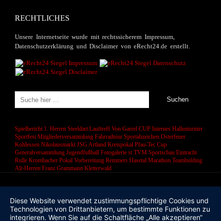
RECHTLICHES
Unsere Internetseite wurde mit rechtssicherem Impressum,
Datenschutzerklärung und Disclaimer von eRecht24.de erstellt.
Spielbericht 1. Herren
Steeldart
Lauftreff
Von Garrel CUP
Internes Hallenturnier
Sportfest
Mitgliederversammlung
Fahrradtour
Sportabzeichen
Osterfeuer
Kohlessen
Nikolausmarkt
JSG Artland
Kreispokal
Pfau-Tec Cup
Generalversammlung
Jugendfußball
Fotogalerie
st
TVM Sportschau
Eintracht
Rulle
Krombacher Pokal
Vorbereitung
Remmers Hasetal Marathon
Teambulding
Alt-Herren
Franz Grammann
Kletterwald
Diese Website verwendet zustimmungspflichtige Cookies und
Technologien von Drittanbietern, um bestimmte Funktionen zu
integrieren. Wenn Sie auf die Schaltfläche „Alle akzeptieren“