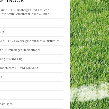
BEITRÄGE
ukunft – TuS Badbergen und TV Groß
ihre KräfteGemeinsam in die Zukunft
Cup
 Cup – TSV Havelse gewinnt Jubiläumsturnier
t 6. Mimmelager Steeldartopen
ldung MENKI-Cup
tionen zum 1. TVM-MENKI-CUP
25
5
dart Open