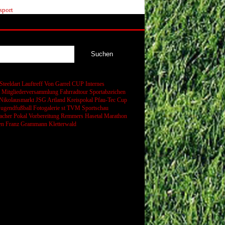
sport
Steeldart
Lauftreff
Von Garrel CUP
Internes
t
Mitgliederversammlung
Fahrradtour
Sportabzeichen
Nikolausmarkt
JSG Artland
Kreispokal
Pfau-Tec Cup
Jugendfußball
Fotogalerie
st
TVM Sportschau
cher Pokal
Vorbereitung
Remmers Hasetal Marathon
en
Franz Grammann
Kletterwald