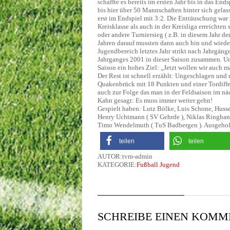
schaffte es bereits im ersten Jahr bis in das End
bis hier über 50 Mannschaften hinter sich gelas
erst im Endspiel mit 3:2. Die Enttäuschung war
Kreisklasse als auch in der Kreisliga erreichte
oder andere Turniersieg ( z.B. in diesem Jahr der
Jahren darauf mussten dann auch hin und wieder
Jugendbereich letztes Jahr strikt nach Jahrgäng
Jahrganges 2001 in dieser Saison zusammen. Und
Saison ein hohes Ziel: „Jetzt wollen wir auch m
Der Rest ist schnell erzählt: Ungeschlagen un
Quakenbrück mit 18 Punkten und einer Tordiffe
auch zur Folge das man in der Feldsaison im näc
Kahn gesagt: Es muss immer weiter gehn!
Gespielt haben: Lutz Bölke, Luis Schone, Husse
Henry Uchtmann ( SV Gehrde ), Niklas Ringhan
Timo Wendelmuth ( TuS Badbergen ). Ausgehol
teilen
teilen
AUTOR:tvm-admin
KATEGORIE:
Fußball Jugend
SCHREIBE EINEN KOM