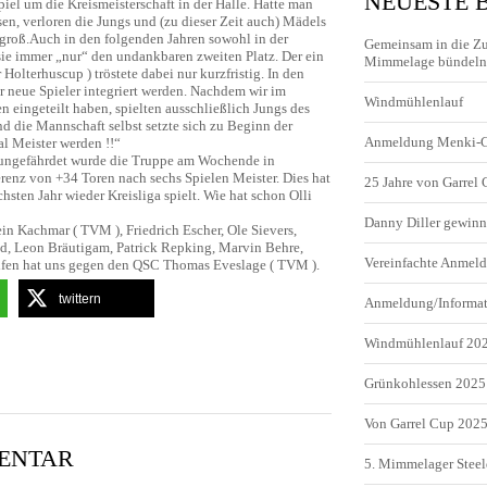
NEUESTE 
spiel um die Kreismeisterschaft in der Halle. Hatte man
sen, verloren die Jungs und (zu dieser Zeit auch) Mädels
 groß.Auch in den folgenden Jahren sowohl in der
Gemeinsam in die Z
n sie immer „nur“ den undankbaren zweiten Platz. Der ein
Mimmelage bündeln 
 Holterhuscup ) tröstete dabei nur kurzfristig. In den
 neue Spieler integriert werden. Nachdem wir im
Windmühlenlauf
en eingeteilt haben, spielten ausschließlich Jungs des
 die Mannschaft selbst setzte sich zu Beginn der
Anmeldung Menki-
al Meister werden !!“
d ungefährdet wurde die Truppe am Wochende in
renz von +34 Toren nach sechs Spielen Meister. Dies hat
25 Jahre von Garrel
hsten Jahr wieder Kreisliga spielt. Wie hat schon Olli
Danny Diller gewinn
in Kachmar ( TVM ), Friedrich Escher, Ole Sievers,
d, Leon Bräutigam, Patrick Repking, Marvin Behre,
Vereinfachte Anme
fen hat uns gegen den QSC Thomas Eveslage ( TVM ).
twittern
Anmeldung/Informa
Windmühlenlauf 20
Grünkohlessen 2025
Von Garrel Cup 202
MENTAR
5. Mimmelager Steel