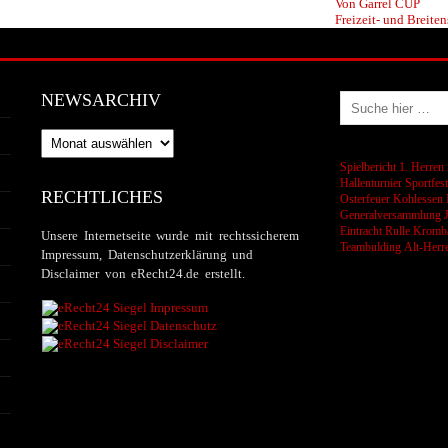
Von Garrel CUP
Freizeit- und Breiten
NEWSARCHIV
Newsarchiv
Spielbericht 1. Herren
Hallenturnier
Sportfes
RECHTLICHES
Osterfeuer
Kohlessen
Generalversammlung
Eintracht Rulle
Kromba
Unsere Internetseite wurde mit rechtssicherem
Teambulding
Alt-Herr
Impressum, Datenschutzerklärung und
Disclaimer von eRecht24.de erstellt.