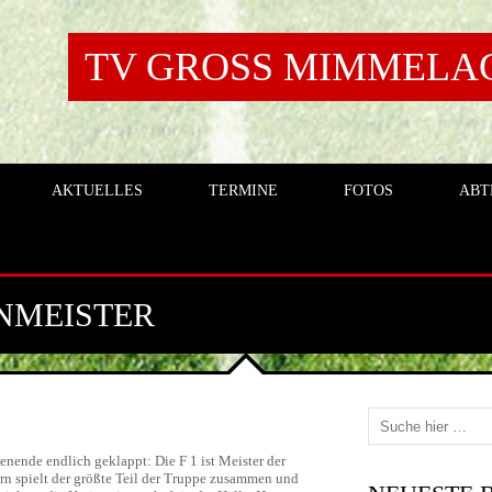
TV GROSS MIMMELAGE
AKTUELLES
TERMINE
FOTOS
ABT
ENMEISTER
nende endlich geklappt: Die F 1 ist Meister der
kern spielt der größte Teil der Truppe zusammen und