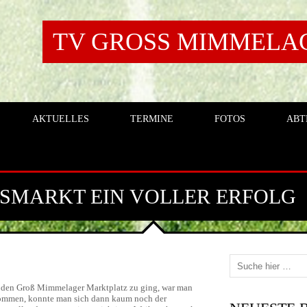
TV GROSS MIMMELAGE
AKTUELLES
TERMINE
FOTOS
ABT
SMARKT EIN VOLLER ERFOLG
 den Groß Mimmelager Marktplatz zu ging, war man
kommen, konnte man sich dann kaum noch der