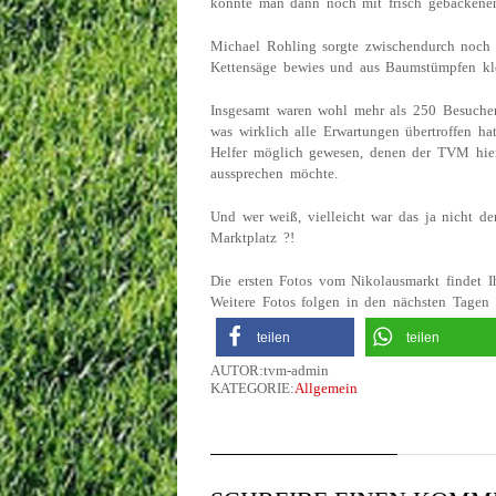
konnte man dann noch mit frisch gebackenen
Michael Rohling sorgte zwischendurch noch f
Kettensäge bewies und aus Baumstümpfen kl
Insgesamt waren wohl mehr als 250 Besuch
was wirklich alle Erwartungen übertroffen hat
Helfer möglich gewesen, denen der TVM h
aussprechen möchte.
Und wer weiß, vielleicht war das ja nicht
Marktplatz ?!
Die ersten Fotos vom Nikolausmarkt findet Ih
Weitere Fotos folgen in den nächsten Tagen
teilen
teilen
AUTOR:tvm-admin
KATEGORIE:
Allgemein