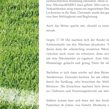
weihnachtlichen Stimmung entziehen. Denn es w
bzw. NikolausMARKT dazu gehört. Alles war s
Verkaufsbuden stieg einem ein angenehmer Duf
Leckereien in die Nase. Untermalt wurde das 
von Arne Wellinghorst und Begleitung.
Auch das Wetter spielte mit, obwohl es ein
aussah.
Gegen 17:30 Uhr machten sich die Kinder d
Schützenhalle um den Nikolaus abzuholen. 
dieser dann die sehnsüchtig erwarteten Niko
verteilen noch etwas ins schwitzen, denn nic
um eine Nikolaustüte zu ergattern. Zum Glüc
Mimmelage gedacht und genug Tüten für all
Nachdem er sich dann wieder auf dem Heimw
Attraktionen. Entweder backten Sie am offen
durch die Siedlung, oder besuchten die Woll
Kleinzoo. Die Erwachsen machten Sich derwe
wo Glühwein und Feuerzangenbowle am meist
Stärken konnte man sich dann mit den frisch
Punkebrot & Grütze von Familie Morthorst o