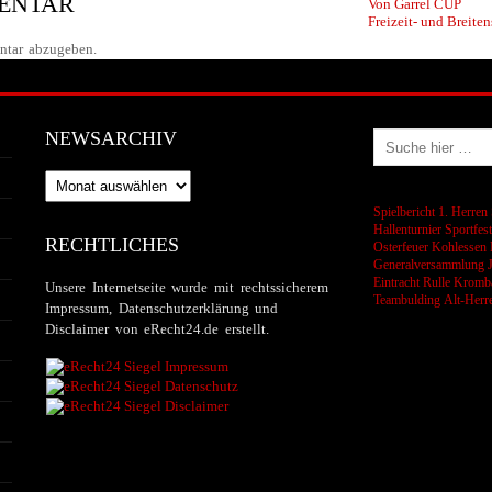
MENTAR
Von Garrel CUP
Freizeit- und Breiten
tar abzugeben.
NEWSARCHIV
Newsarchiv
Spielbericht 1. Herren
Hallenturnier
Sportfes
RECHTLICHES
Osterfeuer
Kohlessen
Generalversammlung
Eintracht Rulle
Kromba
Unsere Internetseite wurde mit rechtssicherem
Teambulding
Alt-Herr
Impressum, Datenschutzerklärung und
Disclaimer von eRecht24.de erstellt.