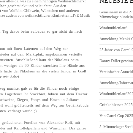
NEUESTE 
ar alles da, was zu einem richtigen Weihnachtsmarkt
chön geschmückt und beleuchtet. Aus den
t von Waffeln, Glühwein, Würstchen und anderen
Gemeinsam in die Z
ganze zudem von weihnachtlicher Klarinetten LIVE Musik
Mimmelage bündeln 
Windmühlenlauf
en Tag davor beim aufbauen so gar nicht da nach
Anmeldung Menki-
ann mit Ihren Laternen auf den Weg zur
25 Jahre von Garrel
Wieder auf dem Marktplatz angekommen verteilte
laustüten. Anschließend kam der Nikolaus beim
Danny Diller gewinn
ht weniger als 90 Kinder streckten Ihre Hände aus
k hatte der Nikolaus an die vielen Kinder in Groß
Vereinfachte Anme
e mit dabei.
Anmeldung/Informa
eg machte, gab es für die Kinder noch einige
Windmühlenlauf 20
en Lagerfeuer Ihr Stockbrot, fuhren mit dem Traktor
schweine, Ziegen, Ponys und Hasen in Julianes
Grünkohlessen 2025
il wohl größtenteils auf dem Weg zur Getränkebude,
en verlangt wurde ;)
Von Garrel Cup 202
 geräucherten Forellen von Alexander Rolf, mit
5. Mimmelager Steel
der mit Kartoffelpuffern und Würstchen. Das ganze