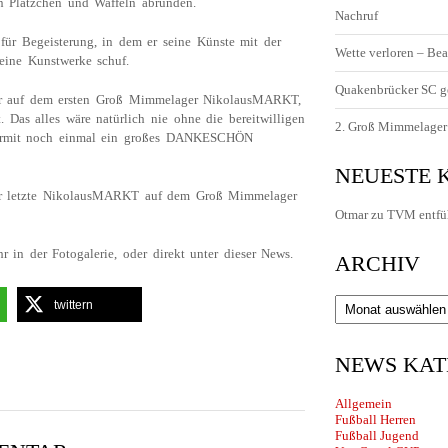
 Plätzchen und Waffeln abrunden.
Nachruf
ür Begeisterung, in dem er seine Künste mit der
Wette verloren – Bea
eine Kunstwerke schuf.
Quakenbrücker SC g
er auf dem ersten Groß Mimmelager NikolausMARKT,
. Das alles wäre natürlich nie ohne die bereitwilligen
2. Groß Mimmelager 
iermit noch einmal ein großes DANKESCHÖN
NEUESTE
 der letzte NikolausMARKT auf dem Groß Mimmelager
Otmar
zu
TVM entfü
r in der Fotogalerie, oder direkt unter dieser News.
ARCHIV
Archiv
twittern
NEWS KAT
Allgemein
Fußball Herren
Fußball Jugend