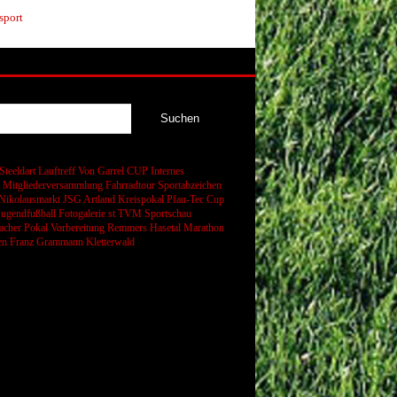
sport
Steeldart
Lauftreff
Von Garrel CUP
Internes
t
Mitgliederversammlung
Fahrradtour
Sportabzeichen
Nikolausmarkt
JSG Artland
Kreispokal
Pfau-Tec Cup
Jugendfußball
Fotogalerie
st
TVM Sportschau
cher Pokal
Vorbereitung
Remmers Hasetal Marathon
en
Franz Grammann
Kletterwald