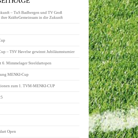
BEITRÄGE
ukunft – TuS Badbergen und TV Groß
ihre KräfteGemeinsam in die Zukunft
Cup
 Cup – TSV Havelse gewinnt Jubiläumsturnier
t 6. Mimmelager Steeldartopen
ldung MENKI-Cup
tionen zum 1. TVM-MENKI-CUP
25
5
dart Open