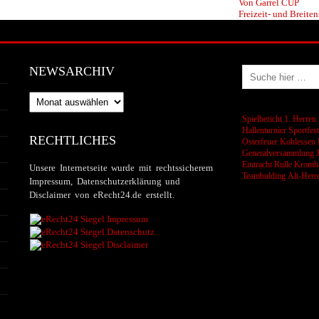
Von Garrel CUP
Freizeit- und Breiten
NEWSARCHIV
Newsarchiv
Spielbericht 1. Herren
Hallenturnier
Sportfes
RECHTLICHES
Osterfeuer
Kohlessen
Generalversammlung
Eintracht Rulle
Kromba
Unsere Internetseite wurde mit rechtssicherem
Teambulding
Alt-Herr
Impressum, Datenschutzerklärung und
Disclaimer von eRecht24.de erstellt.