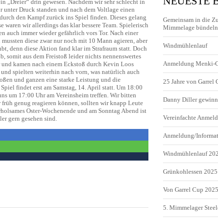
NEUESTE 
ein „Dreier“ drin gewesen. Nachdem wir sehr schlecht in
hr unter Druck standen und nach dem Voltlage einen
 durch den Kampf zurück ins Spiel finden. Dieses gelang
Gemeinsam in die Z
e waren wir allerdings das klar bessere Team. Spielerisch
Mimmelage bündeln 
en auch immer wieder gefährlich vors Tor. Nach einer
n mussten diese zwar nur noch mit 10 Mann agieren, aber
Windmühlenlauf
bt, denn diese Aktion fand klar im Strafraum statt. Doch
lb, somit aus dem Freistoß leider nichts nennenswertes
Anmeldung Menki-
er und kamen nach einem Eckstoß durch Kevin Loos
und spielten weiterhin nach vorn, was natürlich auch
roßen und ganzen eine starke Leistung und die
25 Jahre von Garrel
piel findet erst am Samstag, 14. April statt. Um 18:00
uns um 17:00 Uhr am Vereinsheim treffen. Wir bitten
Danny Diller gewinn
 früh genug reagieren können, sollten wir knapp Leute
 erholsames Oster-Wochenende und am Sonntag Abend ist
Vereinfachte Anme
ler gern gesehen sind.
Anmeldung/Informa
Windmühlenlauf 20
Grünkohlessen 2025
Von Garrel Cup 202
5. Mimmelager Steel