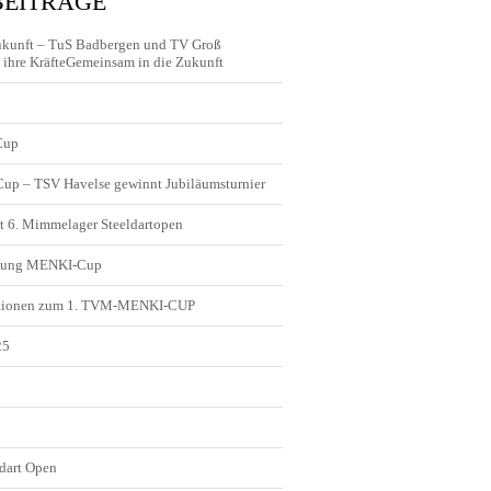
BEITRÄGE
ukunft – TuS Badbergen und TV Groß
ihre KräfteGemeinsam in die Zukunft
Cup
 Cup – TSV Havelse gewinnt Jubiläumsturnier
t 6. Mimmelager Steeldartopen
ldung MENKI-Cup
tionen zum 1. TVM-MENKI-CUP
25
5
dart Open