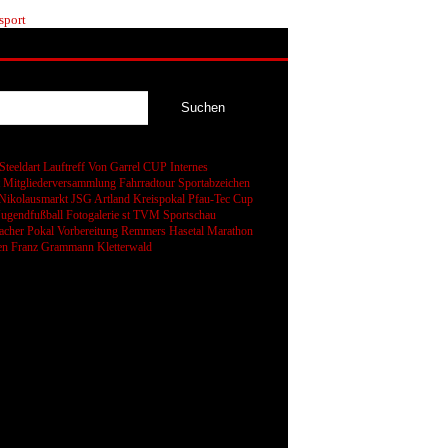
sport
Steeldart
Lauftreff
Von Garrel CUP
Internes
t
Mitgliederversammlung
Fahrradtour
Sportabzeichen
Nikolausmarkt
JSG Artland
Kreispokal
Pfau-Tec Cup
Jugendfußball
Fotogalerie
st
TVM Sportschau
cher Pokal
Vorbereitung
Remmers Hasetal Marathon
en
Franz Grammann
Kletterwald