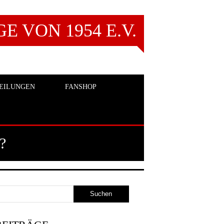
 VON 1954 E.V.
EILUNGEN
FANSHOP
?