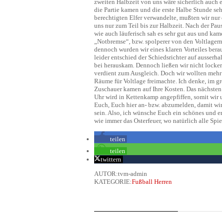
zweiten Halbzeit von uns wäre sicherlich auch 
die Partie kamen und die erste Halbe Stunde se
berechtigten Elfer verwandelte, mußten wir nur
uns nur zum Teil bis zur Halbzeit. Nach der Paus
wie auch läuferisch sah es sehr gut aus und kam
„Notbremse“, bzw. spolperer von den Voltlager
dennoch wurden wir eines klaren Vorteiles berau
leider entschied der Schiedsrichter auf ausserha
bei herauskam. Dennoch ließen wir nicht lock
verdient zum Ausgleich. Doch wir wollten mehr 
Räume für Voltlage freimachte. Ich denke, im g
Zuschauer kamen auf Ihre Kosten. Das nächsten S
Uhr wird in Kettenkamp angepfiffen, somit wir 
Euch, Euch hier an- bzw. abzumelden, damit wir
sein. Also, ich wünsche Euch ein schönes und
wie immer das Osterfeuer, wo natürlich alle Spie
teilen
teilen
twittern
AUTOR:tvm-admin
KATEGORIE:
Fußball Herren