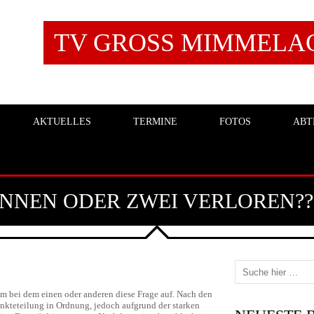
TV GROSS MIMMELAGE
AKTUELLES
TERMINE
FOTOS
ABT
NNEN ODER ZWEI VERLOREN??
 bei dem einen oder anderen diese Frage auf. Nach den
unkteteilung in Ordnung, jedoch aufgrund der starken