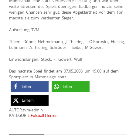
Mannschaft eine stark verbesserte Leistung und war über
weite Strecken des Spiels überlegen. Badbergen nutzte seine
wenigen Chancen sehr gut, diese Abgeklärtheit vor dem Tor
machte sie zum verdienten Sieger.
Aufstellung TVM
Thiem- Dühne, Nehmelmann, J. Thiering – O.Kottwitz, Ebeling,
Lohmann, A.Thiering, Schröder – Seibel, M.Göwert
Einwechslungen: Stock, F. Göwert, Wulf
Das nächste Spiel findet am 07.05.2008 um 19.00 auf dem
Sportplatz in Mimmelage statt.
teilen
teilen
twittern
AUTOR:tvm-admin
KATEGORIE:
Fußball Herren