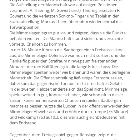
Die Aufstellung der Mannschaft war auf einigen Positionen
verändert: A. Thiering, M. Göwert und J. Thiering ersetzten F.
Göwert und die verletzten Schicho-Finger und Tsolak in der
Startaufstellung. Markus Thiem übernahm wieder einmal die
Torwartposition.
Die Mimmelager legten gut los und zeigten, dass sie die Punkte
behalten wollten. Die Mannschaft stand sicher und versuchte
vorne zu Chancen zu kommen.
In der 18. Minute führten die Badberger einen Freistoss schnell
aus, die Mimmelager Defensive war noch nicht sortiert und die
Flanke flog über den Strafraum hinweg zum freistehenden
Althuizer der den Ball überlegt in die lange Ecke schoss. Die
Mimmelager spielten weiter wie bisher und waren die überlegene
Mannschaft. Die Offensivabteilung ließ einige Fernschüsse ab,
dabei kam das gegnerische Tor aber nicht ernsthaft in Gefahr.
In der zweiten Halbzeit änderte sich das Spiel nicht, Mimmelage
spielte weiterhin gut, konnte sich aber, wie schon oft in dieser
Saison, keine nennenswerten Chancen erspielen. Badbergen
machte es besser, nutzte die Lücken in der offensiver werdenden
Mimmelager Abwehr aus und erhöhte durch Trimpe (75.Minute)
und Feldkamp (76.) auf 0:3, dies war auch gleichbedeutend mit
dem Endstand.
Gegenüber dem Freitagsspiel gegen Renslage zeigte die