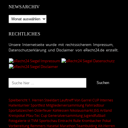
NEWSARCHIV
Newsarchiv
RECHTLICHES
Unsere Internetseite wurde mit rechtssicherem Impressum,
Datenschutzerklärung und Disclaimer von eRecht24.de erstellt.
Spielbericht 1. Herren
Steeldart
Lauftreff
Von Garrel CUP
Internes
Hallenturnier
Sportfest
Mitgliederversammlung
Fahrradtour
Sportabzeichen
Osterfeuer
Kohlessen
Nikolausmarkt
JSG Artland
Kreispokal
Pfau-Tec Cup
Generalversammlung
Jugendfußball
Fotogalerie
st
TVM Sportschau
Eintracht Rulle
Krombacher Pokal
Vorbereitung
Remmers Hasetal Marathon
Teambulding
Alt-Herren