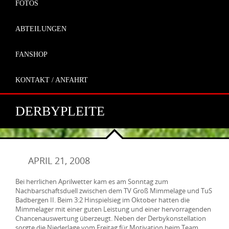
FOTOS
ABTEILUNGEN
FANSHOP
KONTAKT / ANFAHRT
DERBYPLEITE
APRIL 21, 2008
Bei herrlichen Aprilwetter kam es am Sonntag zum
Nachbarschaftsduell zwischen dem TV Groß Mimmelage und TuS
Badbergen II. Beim 3:2 Hinspielsieg im Oktober hatten die
Mimmelager mit einer guten Leistung und einer hervorragenden
Chancenauswertung überzeugt. Neben der Derbykonstellation
sorgte die Niederlage vom Freitag für Motivation beim Team.