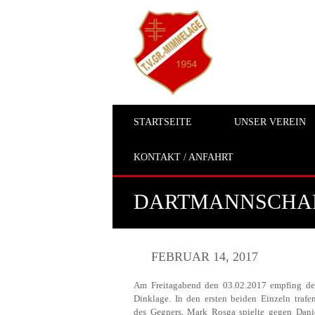
STARTSEITE
UNSER VEREIN
KONTAKT / ANFAHRT
DARTMANNSCHAFT
FEBRUAR 14, 2017
Am Freitagabend den 03.02.2017 empfing de
Dinklage. In den ersten beiden Einzeln traf
des Gegners. Mark Rosga spielte gegen Dan