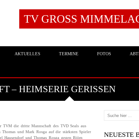
TV GROSS MIMMELAGE
AKTUELLES
TERMINE
FOTOS
ABT
 – HEIMSERIE GERISSEN
r TVM die dritte Mannschaft des TVD Seals aus
en Thomas und Mark Rosga auf die stärksten Spieler
NEUESTE 
iel Hausendorf und Thomas Rosga gegen Björn