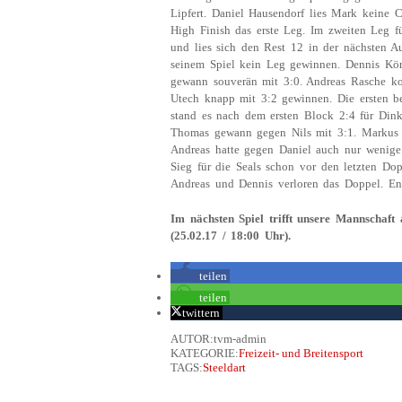
Lipfert. Daniel Hausendorf lies Mark keine
High Finish das erste Leg. Im zweiten Leg f
und lies sich den Rest 12 in der nächsten
seinem Spiel kein Leg gewinnen. Dennis Kön
gewann souverän mit 3:0. Andreas Rasche k
Utech knapp mit 3:2 gewinnen. Die ersten b
stand es nach dem ersten Block 2:4 für Din
Thomas gewann gegen Nils mit 3:1. Markus H
Andreas hatte gegen Daniel auch nur wenige 
Sieg für die Seals schon vor den letzten D
Andreas und Dennis verloren das Doppel. En
Im nächsten Spiel trifft unsere Mannschaf
(25.02.17 / 18:00 Uhr).
teilen
teilen
twittern
AUTOR:tvm-admin
KATEGORIE:
Freizeit- und Breitensport
TAGS:
Steeldart