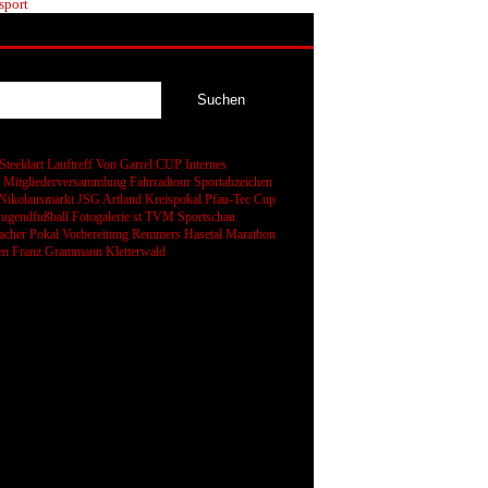
sport
Steeldart
Lauftreff
Von Garrel CUP
Internes
t
Mitgliederversammlung
Fahrradtour
Sportabzeichen
Nikolausmarkt
JSG Artland
Kreispokal
Pfau-Tec Cup
Jugendfußball
Fotogalerie
st
TVM Sportschau
cher Pokal
Vorbereitung
Remmers Hasetal Marathon
en
Franz Grammann
Kletterwald