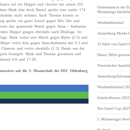
 Chance auf ein Doppel und checkte mit einem 103
Gemeinsam in die Z
ührte Mark klar doch Daniel spielte eine starke 174
Mimmelage bündeln 
 Aufnahme nicht nehmen. Auch Thomas konnte in
ig spielte ein gutes Einzel gegen Nils Uhe und
Windmühlenlauf
onnte das spannende Match gegen Anna – Katharina
eiden Doppel gingen ebenfalls nach Dinklage. So
Anmeldung Menki-
klage. Mark verlor sein Match gegen Björn (2:3) und
ilger verlor klar gegen Anna-Katharina mit 0:3 und
25 Jahre von Garrel
Chancen und verlor ebenfalls (1:3). Damit war der
oppeln besiegelt. Mark und Thomas gewannen und
Danny Diller gewinn
dstand 4:8 und 17:29.
Vereinfachte Anme
t auswärts auf die 3. Mannschaft des DSC Oldenburg
Anmeldung/Informa
Windmühlenlauf 20
Grünkohlessen 2025
Von Garrel Cup 202
5. Mimmelager Steel
Nachruf