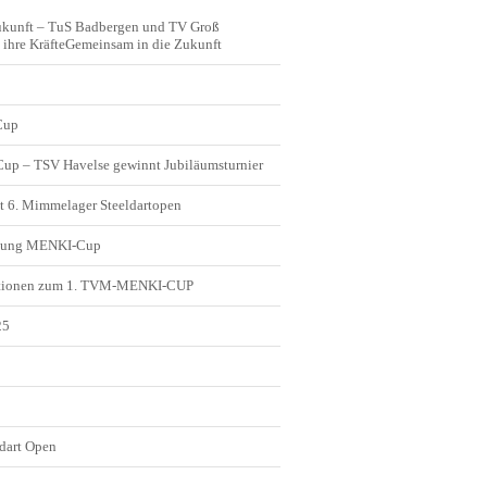
ukunft – TuS Badbergen und TV Groß
ihre KräfteGemeinsam in die Zukunft
Cup
 Cup – TSV Havelse gewinnt Jubiläumsturnier
t 6. Mimmelager Steeldartopen
ldung MENKI-Cup
tionen zum 1. TVM-MENKI-CUP
25
5
dart Open