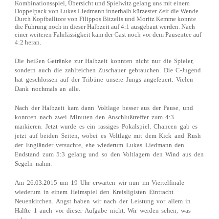
Kombinationsspiel, Übersicht und Spielwitz gelang uns mit einem
Doppelpack von Lukas Liedmann innerhalb kürzester Zeit die Wende.
Durch Kopfballtore von Filippos Bitzelis und Moritz Kemme konnte
die Führung noch in dieser Halbzeit auf 4:1 ausgebaut werden. Nach
einer weiteren Fahrlässigkeit kam der Gast noch vor dem Pausentee auf
4:2 heran.
Die heißen Getränke zur Halbzeit konnten nicht nur die Spieler,
sondern auch die zahlreichen Zuschauer gebrauchen. Die C-Jugend
hat geschlossen auf der Tribüne unsere Jungs angefeuert. Vielen
Dank nochmals an alle.
Nach der Halbzeit kam dann Voltlage besser aus der Pause, und
konnten nach zwei Minuten den Anschlußtreffer zum 4:3
markieren. Jetzt wurde es ein rassiges Pokalspiel. Chancen gab es
jetzt auf beiden Seiten, wobei es Voltlage mit dem Kick and Rush
der Engländer versuchte, ehe wiederum Lukas Liedmann den
Endstand zum 5:3 gelang und so den Voltlagern den Wind aus den
Segeln nahm.
Am 26.03.2015 um 19 Uhr erwarten wir nun im Viertelfinale
wiederum in einem Heimspiel den Kreisligisten Eintracht
Neuenkirchen. Angst haben wir nach der Leistung vor allem in
Hälfte 1 auch vor dieser Aufgabe nicht. Wir werden sehen, was