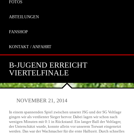
FOTOS
ABTEILUNGEN
FANSHOP
KONTAKT / ANFAHRT
B-JUGEND ERREICHT
VIERTELFINALE
NOVEMBER 21, 2014
In einem spannenden Spiel zwischen unserer JSG und der SG Voltlage
gingen wir als verdienter Sieger hervor. Dabei lagen wir schon nach
wenigen Minuten mit 0:1 in Rückstand. Ein langer Ball der Voltlager,
der Unterschätzt wurde, konnte allein vor unserem Torwart eingenetzt
werden. Das war der Wachmacher für die erste Halbzeit. Durch schnelles