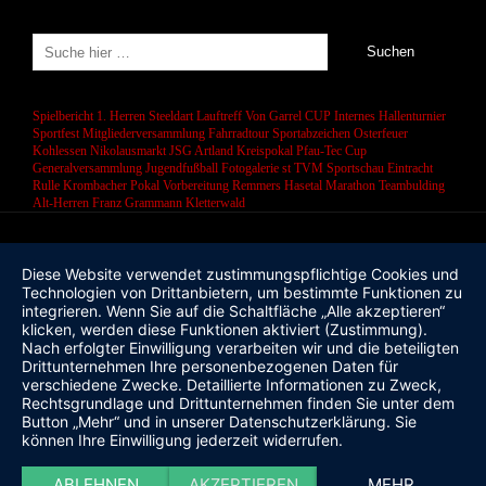
Spielbericht 1. Herren
Steeldart
Lauftreff
Von Garrel CUP
Internes Hallenturnier
Sportfest
Mitgliederversammlung
Fahrradtour
Sportabzeichen
Osterfeuer
Kohlessen
Nikolausmarkt
JSG Artland
Kreispokal
Pfau-Tec Cup
Generalversammlung
Jugendfußball
Fotogalerie
st
TVM Sportschau
Eintracht
Rulle
Krombacher Pokal
Vorbereitung
Remmers Hasetal Marathon
Teambulding
Alt-Herren
Franz Grammann
Kletterwald
Diese Website verwendet zustimmungspflichtige Cookies und
Technologien von Drittanbietern, um bestimmte Funktionen zu
integrieren. Wenn Sie auf die Schaltfläche „Alle akzeptieren“
klicken, werden diese Funktionen aktiviert (Zustimmung).
Nach erfolgter Einwilligung verarbeiten wir und die beteiligten
Drittunternehmen Ihre personenbezogenen Daten für
verschiedene Zwecke. Detaillierte Informationen zu Zweck,
Rechtsgrundlage und Drittunternehmen finden Sie unter dem
Button „Mehr“ und in unserer Datenschutzerklärung. Sie
können Ihre Einwilligung jederzeit widerrufen.
ABLEHNEN
AKZEPTIEREN
MEHR