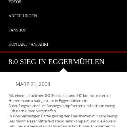
FOTOS
ABTEILUNGEN
FANSHOP
KONTAKT / ANFAHRT
8:0 SIEG IN EGGERMÜHLEN
MÄRZ 21, 2008
Mit einem deutlichen 8:0 (Halbzeitstand 3:0) konnte die erste
Herrenmannschaft gestern in Eggermühlen ein
Ausrufungszeichen im Abstiegskampf setzen und sich ein wenig
Luft nach unten verschaffen.
In einer einseitigen Partie gelang den Hausherren nur sehr wenig.
Das Mimmelager Mittelfeld stand sehr kompakt und die Abwehr
ließ über die gesamten 90 Minuten lediglich zwei Torchancen zu.