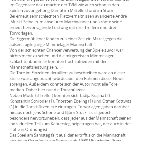
Im Gegensatz dazu machte der TVM wie auch schon in den
Spielen zuvor gehörig Dampf im Mittelfeld und im Sturm.
Bei erneut sehr schlechten Platzverhältnissen avancierte André
‚Mucki‘ Seibel zum absoluten Matchwinner und krönte seine
erneut hervorragende Leistung mit drei Treffern und drei
Torvorlagen.
Die Eggermühlener fanden zu keiner Zeit ein Mittel gegen die
äußerst agile junge Mimmelager Mannschaft.
Von der schlechten Chancenverwertung der Spiele zuvor war
nichts mehr zu sehen und die mitgereisten Mimmelager
Schlachtenbummler konnten hochzufrieden mit der
Mannschaftsleistung sein.
Die Tore im Einzelnen detailliert zu beschreiben wäre an dieser
Stelle zwar angebracht, würde aber den Rahmen dieser News
sprengen. Außerdem konnte sich der Autor nicht alle Tore
merken. Daher hier nur die Torschützen:
Neben Mucki (3 Treffer) konnten sich Tadija Krajina (2),
Konstantin Schröder (1), Thorsten Ebeling (1) und Otmar Kottwitz
(1) in die Torschützenliste eintragen. Torvorlagen gaben darüber
hinaus noch Jens Schone und Björn Stock. Es ist jedoch
besonders hervorzuheben, dass jeder aus der Mannschaft seinen
individuellen Teil zum Kantersieg beigetragen hat, der auch in der
Höhe in Ordnung ist.
Das Spiel am Samstag fällt aus, daher trifft sich die Mannschaft
erst beim Osterfeuer am Sonntag ab 19:30 Uhr wieder. Prost!