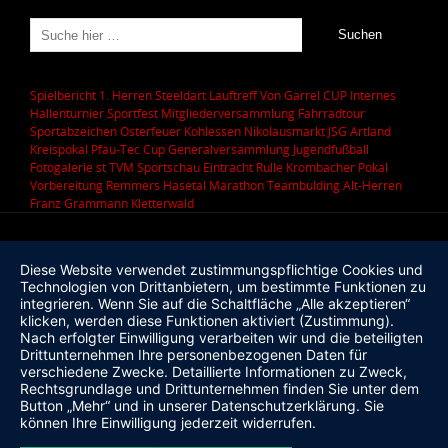
Spielbericht 1. Herren
Steeldart
Lauftreff
Von Garrel CUP
Internes
Hallenturnier
Sportfest
Mitgliederversammlung
Fahrradtour
Sportabzeichen
Osterfeuer
Kohlessen
Nikolausmarkt
JSG Artland
Kreispokal
Pfau-Tec Cup
Generalversammlung
Jugendfußball
Fotogalerie
st
TVM Sportschau
Eintracht Rulle
Krombacher Pokal
Vorbereitung
Remmers Hasetal Marathon
Teambulding
Alt-Herren
Franz Grammann
Kletterwald
Diese Website verwendet zustimmungspflichtige Cookies und
Technologien von Drittanbietern, um bestimmte Funktionen zu
integrieren. Wenn Sie auf die Schaltfläche „Alle akzeptieren“
klicken, werden diese Funktionen aktiviert (Zustimmung).
Nach erfolgter Einwilligung verarbeiten wir und die beteiligten
Drittunternehmen Ihre personenbezogenen Daten für
verschiedene Zwecke. Detaillierte Informationen zu Zweck,
Rechtsgrundlage und Drittunternehmen finden Sie unter dem
Button „Mehr“ und in unserer Datenschutzerklärung. Sie
können Ihre Einwilligung jederzeit widerrufen.