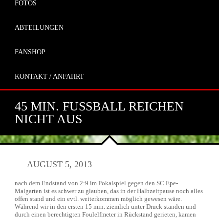
FOTOS
ABTEILUNGEN
FANSHOP
KONTAKT / ANFAHRT
45 MIN. FUSSBALL REICHEN N
ICHT AUS
AUGUST 5, 2013
nach dem Endstand von 2:9 im Pokalspiel gegen den SC Epe-
Malgarten ist es schwer zu glauben, das in der Halbzeitpause noch alles
offen stand und ein evtl. weiterkommen möglich gewesen wäre.
Während wir in den ersten 15 min. ziemlich unter Druck standen und
durch einen berechtigten Foulelfmeter in Rückstand gerieten, kamen