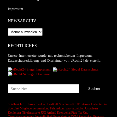
Impressum
NEWSARCHIV
Newsarchiv
RECHTLICHES
Unsere Internetseite wurde mit rechtssicherem Impressum,
Datenschutzerklärung und Disclaimer von eRecht24.de erstellt.
Spielbericht 1. Herren
Steeldart
Lauftreff
Von Garrel CUP
Internes Hallenturnier
Sportfest
Mitgliederversammlung
Fahrradtour
Sportabzeichen
Osterfeuer
Kohlessen
Nikolausmarkt
JSG Artland
Kreispokal
Pfau-Tec Cup
Generalversammlung
Jugendfußball
Fotogalerie
st
TVM Sportschau
Eintracht