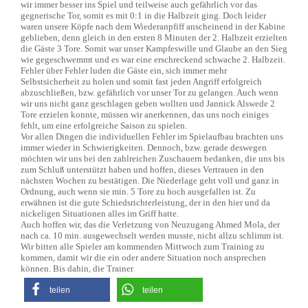
wir immer besser ins Spiel und teilweise auch gefährlich vor das
gegnerische Tor, somit es mit 0:1 in die Halbzeit ging. Doch leider
waren unsere Köpfe nach dem Wiederanpfiff anscheinend in der Kabine
geblieben, denn gleich in den ersten 8 Minuten der 2. Halbzeit erzielten
die Gäste 3 Tore. Somit war unser Kampfeswille und Glaube an den Sieg
wie gegeschwemmt und es war eine erschreckend schwache 2. Halbzeit.
Fehler über Fehler luden die Gäste ein, sich immer mehr
Selbstsicherheit zu holen und somit fast jeden Angriff erfolgreich
abzuschließen, bzw. gefährlich vor unser Tor zu gelangen. Auch wenn
wir uns nicht ganz geschlagen geben wollten und Jannick Alswede 2
Tore erzielen konnte, müssen wir anerkennen, das uns noch einiges
fehlt, um eine erfolgreiche Saison zu spielen.
Vor allen Dingen die individuellen Fehler im Spielaufbau brachten uns
immer wieder in Schwierigkeiten. Dennoch, bzw. gerade deswegen
möchten wir uns bei den zahlreichen Zuschauern bedanken, die uns bis
zum Schluß unterstützt haben und hoffen, dieses Vertrauen in den
nächsten Wochen zu bestätigen. Die Niederlage geht voll und ganz in
Ordnung, auch wenn sie min. 5 Tore zu hoch ausgefallen ist. Zu
erwähnen ist die gute Schiedsrichterleistung, der in den hier und da
nickeligen Situationen alles im Griff hatte.
Auch hoffen wir, das die Verletzung von Neuzugang Ahmed Mola, der
nach ca. 10 min. ausgewechselt werden musste, nicht allzu schlimm ist.
Wir bitten alle Spieler am kommenden Mittwoch zum Training zu
kommen, damit wir die ein oder andere Situation noch ansprechen
können. Bis dahin, die Trainer
teilen
teilen