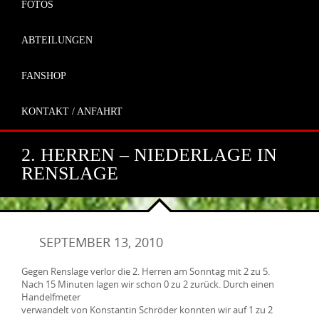
FOTOS
ABTEILUNGEN
FANSHOP
KONTAKT / ANFAHRT
2. HERREN – NIEDERLAGE IN
RENSLAGE
SEPTEMBER 13, 2010
Gegen Renslage verlor die 2. Herren am Sonntag mit 2 zu 5.
Nach 15 Minuten lagen wir schon 0 zu 2 zurück. Durch einen
Handelfmeter
verwandelt von Konstantin Schröder konnten wir auf 1 zu 2