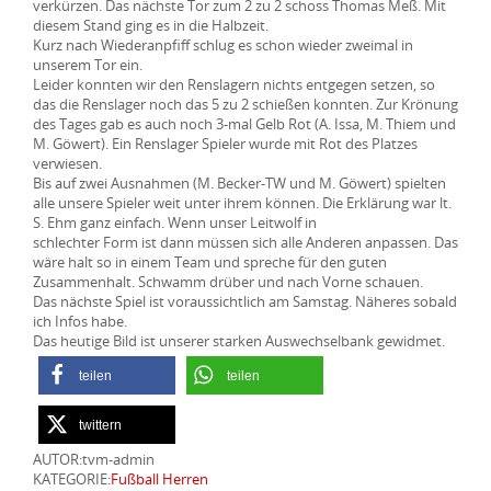
verkürzen. Das nächste Tor zum 2 zu 2 schoss Thomas Meß. Mit
diesem Stand ging es in die Halbzeit.
Kurz nach Wiederanpfiff schlug es schon wieder zweimal in
unserem Tor ein.
Leider konnten wir den Renslagern nichts entgegen setzen, so
das die Renslager noch das 5 zu 2 schießen konnten. Zur Krönung
des Tages gab es auch noch 3-mal Gelb Rot (A. Issa, M. Thiem und
M. Göwert). Ein Renslager Spieler wurde mit Rot des Platzes
verwiesen.
Bis auf zwei Ausnahmen (M. Becker-TW und M. Göwert) spielten
alle unsere Spieler weit unter ihrem können. Die Erklärung war lt.
S. Ehm ganz einfach. Wenn unser Leitwolf in
schlechter Form ist dann müssen sich alle Anderen anpassen. Das
wäre halt so in einem Team und spreche für den guten
Zusammenhalt. Schwamm drüber und nach Vorne schauen.
Das nächste Spiel ist voraussichtlich am Samstag. Näheres sobald
ich Infos habe.
Das heutige Bild ist unserer starken Auswechselbank gewidmet.
teilen
teilen
twittern
AUTOR:tvm-admin
KATEGORIE:
Fußball Herren