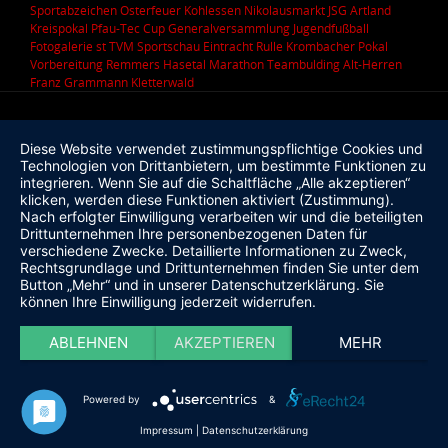
Sportabzeichen
Osterfeuer
Kohlessen
Nikolausmarkt
JSG Artland
Kreispokal
Pfau-Tec Cup
Generalversammlung
Jugendfußball
Fotogalerie
st
TVM Sportschau
Eintracht Rulle
Krombacher Pokal
Vorbereitung
Remmers Hasetal Marathon
Teambulding
Alt-Herren
Franz Grammann
Kletterwald
Diese Website verwendet zustimmungspflichtige Cookies und
Technologien von Drittanbietern, um bestimmte Funktionen zu
integrieren. Wenn Sie auf die Schaltfläche „Alle akzeptieren“
klicken, werden diese Funktionen aktiviert (Zustimmung).
Nach erfolgter Einwilligung verarbeiten wir und die beteiligten
Drittunternehmen Ihre personenbezogenen Daten für
verschiedene Zwecke. Detaillierte Informationen zu Zweck,
Rechtsgrundlage und Drittunternehmen finden Sie unter dem
Button „Mehr“ und in unserer Datenschutzerklärung. Sie
können Ihre Einwilligung jederzeit widerrufen.
ABLEHNEN
AKZEPTIEREN
MEHR
Powered by
&
Impressum
|
Datenschutzerklärung