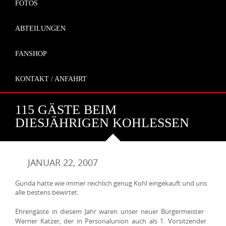
FOTOS
ABTEILUNGEN
FANSHOP
KONTAKT / ANFAHRT
115 GÄSTE BEIM
DIESJÄHRIGEN KOHLESSEN
JANUAR 22, 2007
Gunda hatte wie immer reichlich genug Kohl eingekauft und uns
alle bestens bewirtet.
Ehrengäste in diesem Jahr waren unser neuer Bürgermeister
Werner Katzer, der in Personalunion auch als 1. Vorsitzender