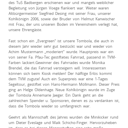
des TuS Badbergen erschienen war und mangels weiblicher
Begleitung von Jürgen Voege flankiert war. Weiter waren
Altbürgermeister Siegfried Desing mit seiner Frau, unserer
Kohlkönigin 2006, sowie der Bruder von Helmut Kanwischer
mit Frau, der uns unseren Boden im Vereinsheim verlegt hat,
unsere Ehrengäste.
Fast schon ein „Evergreen“ ist unsere Tombola, die auch in
diesem Jahr wieder sehr gut bestückt war und wieder von
Achim Mustermann „moderiert“ wurde. Hauptpreis war ein
von seiner Fa. Pfau-Tec gestiftetes Fahrrad, passend in TVM-
Farben lackiert.Gewinner des Fahrrades wurde Monika
Brendel, die das Fahrrad versteigern will. Interessenten
können sich beim Kiosk melden! Der hälftige Erlös kommt
dem TVM zugute! Auch ein Superpreis war eine 1-Tages
Segeltour, gestiftet von Hans-Hermann Möllmann. Dieser Preis
ging an Helge Oldenhage. Neue Kohlkönigin wurde im Zuge
der Tombola Annemarie Jaeger. Ein Dank geht an die
zahlreichen Spender u. Sponsoren, denen es zu verdanken ist,
dass die Tombola wieder so umfangreich war.
Geehrt als Mannschaft des Jahres wurden die Minikicker rund
um Dieter Eveslage und Maik Schicho-Finger. Hervorzuheben