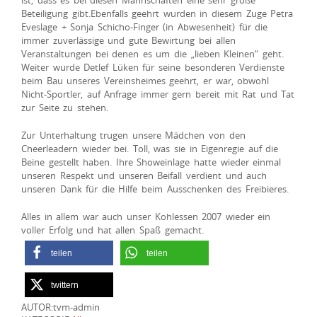
ist, dass es bei diesen Mannschaften eine sehr große
Beteiligung gibt.Ebenfalls geehrt wurden in diesem Zuge Petra
Eveslage + Sonja Schicho-Finger (in Abwesenheit) für die
immer zuverlässige und gute Bewirtung bei allen
Veranstaltungen bei denen es um die „lieben Kleinen“ geht.
Weiter wurde Detlef Lüken für seine besonderen Verdienste
beim Bau unseres Vereinsheimes geehrt, er war, obwohl
Nicht-Sportler, auf Anfrage immer gern bereit mit Rat und Tat
zur Seite zu stehen.
Zur Unterhaltung trugen unsere Mädchen von den
Cheerleadern wieder bei. Toll, was sie in Eigenregie auf die
Beine gestellt haben. Ihre Showeinlage hatte wieder einmal
unseren Respekt und unseren Beifall verdient und auch
unseren Dank für die Hilfe beim Ausschenken des Freibieres.
Alles in allem war auch unser Kohlessen 2007 wieder ein
voller Erfolg und hat allen Spaß gemacht.
teilen
teilen
twittern
AUTOR:tvm-admin