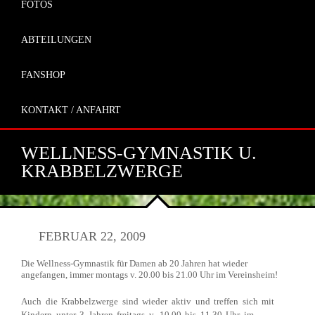
FOTOS
ABTEILUNGEN
FANSHOP
KONTAKT / ANFAHRT
WELLNESS-GYMNASTIK U.
KRABBELZWERGE
FEBRUAR 22, 2009
Die Wellness-Gymnastik für Damen ab 20 Jahren hat wieder
angefangen, immer montags v. 20.00 bis 21.00 Uhr im Vereinsheim!
Auch die Krabbelzwerge sind wieder aktiv und treffen sich mit
Kindern unter 3 Jahren freitags v. 10.00 bis 11.30 Uhr im