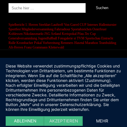
Spielbericht 1. Herren
Steeldart
Lauftreff
Von Garrel CUP
Internes Hallenturnier
Sportfest
Mitgliederversammlung
Fahrradtour
Sportabzeichen
Osterfeuer
Kohlessen
Nikolausmarkt
JSG Artland
Kreispokal
Pfau-Tec Cup
Generalversammlung
Jugendfußball
Fotogalerie
st
TVM Sportschau
Eintracht
Rulle
Krombacher Pokal
Vorbereitung
Remmers Hasetal Marathon
Teambulding
Alt-Herren
Franz Grammann
Kletterwald
Diese Website verwendet zustimmungspflichtige Cookies und
Technologien von Drittanbietern, um bestimmte Funktionen zu
integrieren. Wenn Sie auf die Schaltfläche „Alle akzeptieren“
klicken, werden diese Funktionen aktiviert (Zustimmung).
Nach erfolgter Einwilligung verarbeiten wir und die beteiligten
Drittunternehmen Ihre personenbezogenen Daten für
verschiedene Zwecke. Detaillierte Informationen zu Zweck,
Rechtsgrundlage und Drittunternehmen finden Sie unter dem
Button „Mehr“ und in unserer Datenschutzerklärung. Sie
können Ihre Einwilligung jederzeit widerrufen.
ABLEHNEN
AKZEPTIEREN
MEHR