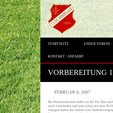
STARTSEITE
UNSER VEREIN
KONTAKT / ANFAHRT
VORBEREITUNG 1
FEBRUAR 6, 2007
Der Rückrundenstart steht vor der Tür. Den woll
nicht verschlafen und sind schon seit dem 30.01
erlangen haben die Trainer zwei Vorbereitungs