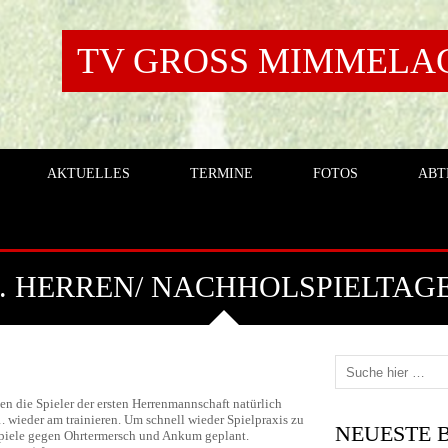
TV GROSS MIMMELAGE
AKTUELLES
TERMINE
FOTOS
ABT
. HERREN/ NACHHOLSPIELTAG
en die Spieler der ersten Herrenmannschaft natürlich
. wieder am trainieren. Um schnell wieder Spielpraxis zu
NEUESTE 
spiele gegen Ohrtermersch und Ankum geplant.