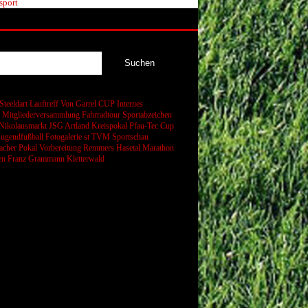
sport
Steeldart
Lauftreff
Von Garrel CUP
Internes
t
Mitgliederversammlung
Fahrradtour
Sportabzeichen
Nikolausmarkt
JSG Artland
Kreispokal
Pfau-Tec Cup
Jugendfußball
Fotogalerie
st
TVM Sportschau
cher Pokal
Vorbereitung
Remmers Hasetal Marathon
en
Franz Grammann
Kletterwald