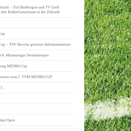
ukunft – TuS Badbergen und TV Groß
ihre KräfteGemeinsam in die Zukunft
Cup
 Cup – TSV Havelse gewinnt Jubiläumsturnier
t 6. Mimmelager Steeldartopen
ldung MENKI-Cup
tionen zum 1. TVM-MENKI-CUP
25
5
dart Open