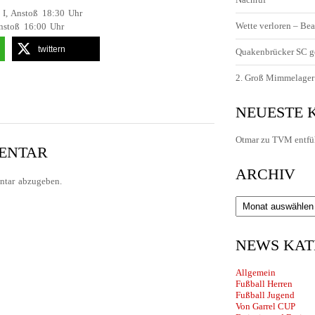
 I, Anstoß 18:30 Uhr
Wette verloren – Bea
Anstoß 16:00 Uhr
twittern
Quakenbrücker SC g
2. Groß Mimmelager 
NEUESTE
Otmar
zu
TVM entfü
MENTAR
ARCHIV
tar abzugeben.
Archiv
NEWS KAT
Allgemein
Fußball Herren
Fußball Jugend
Von Garrel CUP