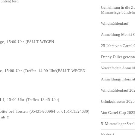
unten) fest.
Gemeinsam in die Z
Mimmelage bündeln 
Windmühlenlauf
Anmeldung Menki-
lage, 15:00 Uhr (FÄLLT WEGEN
25 Jahre von Garrel
Danny Diller gewinn
Vereinfachte Anme
ge, 15:00 Uhr (Treffen 14:00 Uhr)(FÄLLT WEGEN
Anmeldung/Informa
Windmühlenlauf 20
 I, 15:00 Uhr (Treffen 13:45 Uhr)
Grünkohlessen 2025
 bitte bei Torsten (05431-900964 o. 0151-11524630)
Von Garrel Cup 202
ab !!
5. Mimmelager Steel
Nachruf