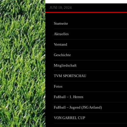
JUNI 13, 2026
MAI 30, 2026
APRIL 29, 2026
FEBRUAR 14, 2026
JANUAR 22, 2026
JULI 20, 2025
JULI 1, 2025
JUNI 17, 2025
JANUAR 25, 2025
JANUAR 25, 2025
JANUAR 25, 2025
OKTOBER 25, 2024
AUGUST 8, 2024
JULI 3, 2024
JUNI 18, 2024
Startseite
Aktuelles
Vorstand
Geschichte
Mitgliedschaft
TVM SPORTSCHAU
Fotos
Fußball – 1. Herren
Fußball – Jugend (JSG Artland)
VON GARREL CUP