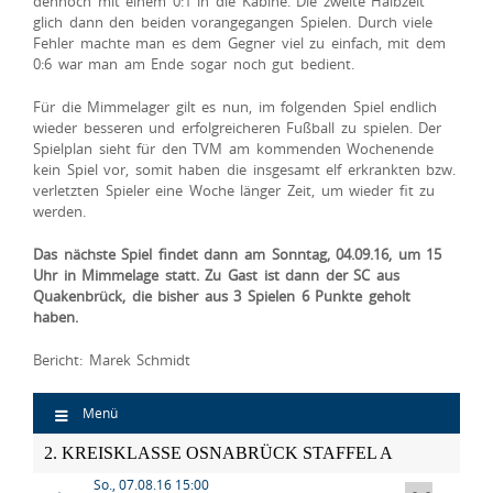
dennoch mit einem 0:1 in die Kabine. Die zweite Halbzeit
glich dann den beiden vorangegangen Spielen. Durch viele
Fehler machte man es dem Gegner viel zu einfach, mit dem
0:6 war man am Ende sogar noch gut bedient.
Für die Mimmelager gilt es nun, im folgenden Spiel endlich
wieder besseren und erfolgreicheren Fußball zu spielen. Der
Spielplan sieht für den TVM am kommenden Wochenende
kein Spiel vor, somit haben die insgesamt elf erkrankten bzw.
verletzten Spieler eine Woche länger Zeit, um wieder fit zu
werden.
Das nächste Spiel findet dann am Sonntag, 04.09.16, um 15
Uhr in Mimmelage statt. Zu Gast ist dann der SC aus
Quakenbrück, die bisher aus 3 Spielen 6 Punkte geholt
haben.
Bericht: Marek Schmidt
Menü
2. KREISKLASSE OSNABRÜCK STAFFEL A
So., 07.08.16 15:00