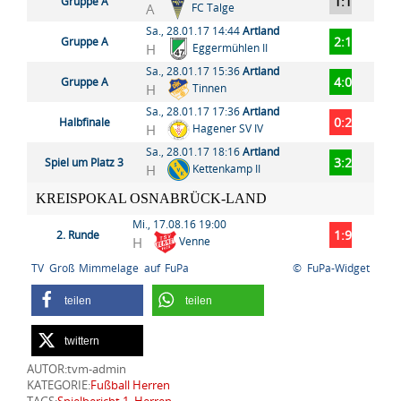
1:1
Gruppe A
A
FC Talge
Sa., 28.01.17 14:44
Artland
2:1
Gruppe A
H
Eggermühlen II
Sa., 28.01.17 15:36
Artland
4:0
Gruppe A
H
Tinnen
Sa., 28.01.17 17:36
Artland
0:2
Halbfinale
H
Hagener SV IV
Sa., 28.01.17 18:16
Artland
3:2
Spiel um Platz 3
H
Kettenkamp II
KREISPOKAL OSNABRÜCK-LAND
Mi., 17.08.16 19:00
1:9
2. Runde
H
Venne
TV Groß Mimmelage auf FuPa
© FuPa-Widget
teilen
teilen
twittern
AUTOR:tvm-admin
KATEGORIE:
Fußball Herren