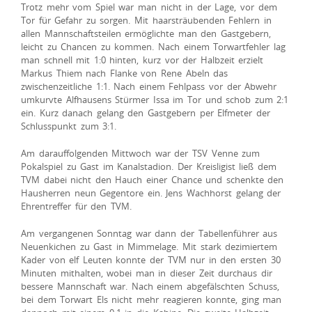
Trotz mehr vom Spiel war man nicht in der Lage, vor dem
Tor für Gefahr zu sorgen. Mit haarsträubenden Fehlern in
allen Mannschaftsteilen ermöglichte man den Gastgebern,
leicht zu Chancen zu kommen. Nach einem Torwartfehler lag
man schnell mit 1:0 hinten, kurz vor der Halbzeit erzielt
Markus Thiem nach Flanke von Rene Abeln das
zwischenzeitliche 1:1. Nach einem Fehlpass vor der Abwehr
umkurvte Alfhausens Stürmer Issa im Tor und schob zum 2:1
ein. Kurz danach gelang den Gastgebern per Elfmeter der
Schlusspunkt zum 3:1.
Am darauffolgenden Mittwoch war der TSV Venne zum
Pokalspiel zu Gast im Kanalstadion. Der Kreisligist ließ dem
TVM dabei nicht den Hauch einer Chance und schenkte den
Hausherren neun Gegentore ein. Jens Wachhorst gelang der
Ehrentreffer für den TVM.
Am vergangenen Sonntag war dann der Tabellenführer aus
Neuenkichen zu Gast in Mimmelage. Mit stark dezimiertem
Kader von elf Leuten konnte der TVM nur in den ersten 30
Minuten mithalten, wobei man in dieser Zeit durchaus dir
bessere Mannschaft war. Nach einem abgefälschten Schuss,
bei dem Torwart Els nicht mehr reagieren konnte, ging man