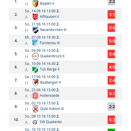
2:2
1.
H
Bippen II
So., 14.08.16 13:00
2.
3:1
2.
A
Alfhausen II
So., 21.08.16 15:00
2.
0:6
3.
H
Neuenkirchen III
Mi., 07.09.16 19:30
2.
5:0
4.
A
Fürstenau III
So., 04.09.16 15:00
2.
0:4
5.
H
Quakenbrück II
Sa., 10.09.16 16:30
2.
4:0
6.
A
TuS Berge II
Sa., 17.09.16 16:00
2.
2:4
7.
H
Badbergen II
So., 25.09.16 15:00
2.
9:1
8.
A
Hollenstede
So., 02.10.16 15:00
2.
2:2
9.
H
Quitt Ankum III
So., 09.10.16 15:00
2.
5:2
10.
A
SW Quakenbr.
So., 16.10.16 15:00
2.