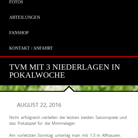
FOTOS
ABTEILUNGEN
FANSHOP
KONTAKT / ANFAHRT
TVM MIT 3 NIEDERLAGEN IN
POKALWOCHE
AUGUST 22, 2016
Nicht erfolgreich verliefen die letzten beiden Saisonspiele und
das Pokalspiel für die Mimmelager.
Am vorletzten Sonntag unterlag man mit 1:3 in Alfhausen.