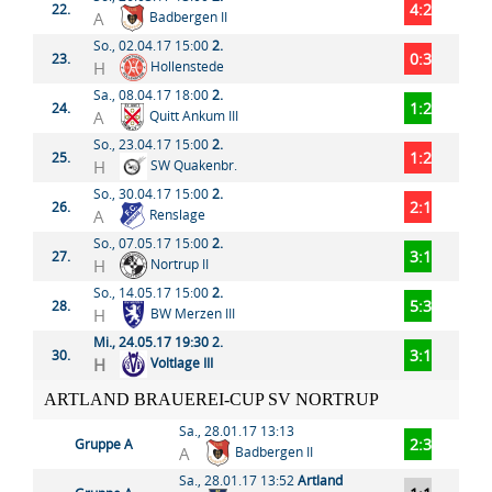
4:2
22.
A
Badbergen II
So., 02.04.17 15:00
2.
0:3
23.
H
Hollenstede
Sa., 08.04.17 18:00
2.
1:2
24.
A
Quitt Ankum III
So., 23.04.17 15:00
2.
1:2
25.
H
SW Quakenbr.
So., 30.04.17 15:00
2.
2:1
26.
A
Renslage
So., 07.05.17 15:00
2.
3:1
27.
H
Nortrup II
So., 14.05.17 15:00
2.
5:3
28.
H
BW Merzen III
Mi., 24.05.17 19:30
2.
3:1
30.
H
Voltlage III
ARTLAND BRAUEREI-CUP SV NORTRUP
Sa., 28.01.17 13:13
2:3
Gruppe A
A
Badbergen II
Sa., 28.01.17 13:52
Artland