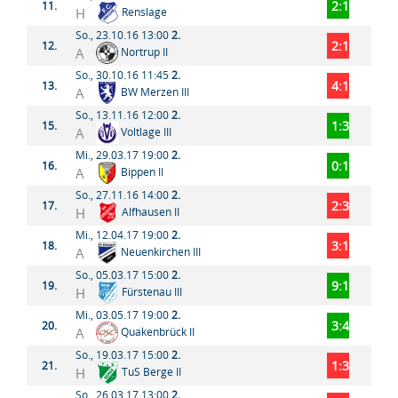
2:1
11.
H
Renslage
So., 23.10.16 13:00
2.
2:1
12.
A
Nortrup II
So., 30.10.16 11:45
2.
4:1
13.
A
BW Merzen III
So., 13.11.16 12:00
2.
1:3
15.
A
Voltlage III
Mi., 29.03.17 19:00
2.
0:1
16.
A
Bippen II
So., 27.11.16 14:00
2.
2:3
17.
H
Alfhausen II
Mi., 12.04.17 19:00
2.
3:1
18.
A
Neuenkirchen III
So., 05.03.17 15:00
2.
9:1
19.
H
Fürstenau III
Mi., 03.05.17 19:00
2.
3:4
20.
A
Quakenbrück II
So., 19.03.17 15:00
2.
1:3
21.
H
TuS Berge II
So., 26.03.17 13:00
2.