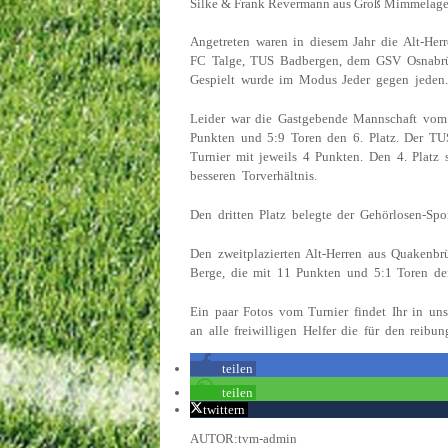
Silke & Frank Revermann aus Groß Mimmelage
Angetreten waren in diesem Jahr die Alt-He
FC Talge, TUS Badbergen, dem GSV Osnabr
Gespielt wurde im Modus Jeder gegen jeden.
Leider war die Gastgebende Mannschaft vom
Punkten und 5:9 Toren den 6. Platz. Der T
Turnier mit jeweils 4 Punkten. Den 4. Platz s
besseren Torverhältnis.
Den dritten Platz belegte der Gehörlosen-Sp
Den zweitplazierten Alt-Herren aus Quakenb
Berge, die mit 11 Punkten und 5:1 Toren de
Ein paar Fotos vom Turnier findet Ihr in un
an alle freiwilligen Helfer die für den reibu
teilen
teilen
twittern
AUTOR:tvm-admin