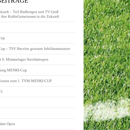
BEITRÄGE
ukunft – TuS Badbergen und TV Groß
ihre KräfteGemeinsam in die Zukunft
Cup
 Cup – TSV Havelse gewinnt Jubiläumsturnier
t 6. Mimmelager Steeldartopen
ldung MENKI-Cup
tionen zum 1. TVM-MENKI-CUP
25
5
dart Open