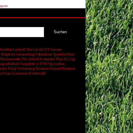
sport
Steeldart
Lauftreff
Von Garrel CUP
Internes
t
Mitgliederversammlung
Fahrradtour
Sportabzeichen
Nikolausmarkt
JSG Artland
Kreispokal
Pfau-Tec Cup
Jugendfußball
Fotogalerie
st
TVM Sportschau
cher Pokal
Vorbereitung
Remmers Hasetal Marathon
en
Franz Grammann
Kletterwald