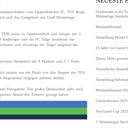
NEUESTE 
.
Gemeinsam in die Z
rrenmannschaften vom Quakenbrücker SC, TUS Berge,
Mimmelage bündeln 
ück und den Gastgebern aus Groß Mimmelage.
Windmühlenlauf
 TVM etwas zu Gastfreundlich und belegte mit 3
Anmeldung Menki-
US Badbergen und der FC Talge beendeten das
icherten sich allerdings die Talger aufgrund des
25 Jahre von Garrel
Danny Diller gewinn
ortverein Osnabrück mit 8 Punkten und 5:3 Toren.
Vereinfachte Anme
rück trennte nur ein Punkt von den Siegern des TUS
n Siegerpokal entgegen nehmen durften.
Anmeldung/Informa
serer Fotogalerie. Ein großes Dankeschön geht noch
Windmühlenlauf 20
ngslosen Ablauf des Turniers gesorgt haben.
Grünkohlessen 2025
Von Garrel Cup 202
5. Mimmelager Steel