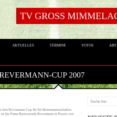
TV GROSS MIMMELAGE
AKTUELLES
TERMINE
FOTOS
ABT
 REVERMANN-CUP 2007
ge den Revermann-Cup für Alt Herrenmannschaften.
 ist die Firma Bustouristik Revermann in Person von