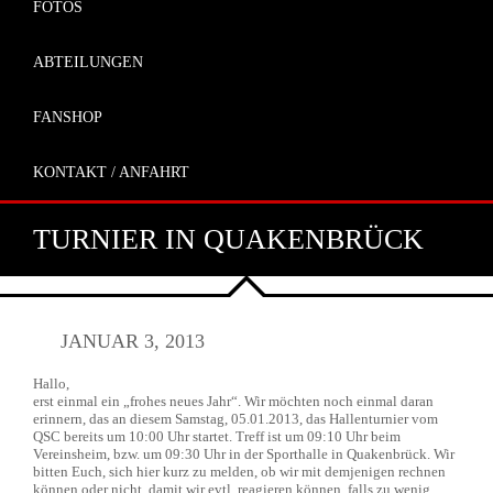
FOTOS
ABTEILUNGEN
FANSHOP
KONTAKT / ANFAHRT
TURNIER IN QUAKENBRÜCK
JANUAR 3, 2013
Hallo,
erst einmal ein „frohes neues Jahr“. Wir möchten noch einmal daran
erinnern, das an diesem Samstag, 05.01.2013, das Hallenturnier vom
QSC bereits um 10:00 Uhr startet. Treff ist um 09:10 Uhr beim
Vereinsheim, bzw. um 09:30 Uhr in der Sporthalle in Quakenbrück. Wir
bitten Euch, sich hier kurz zu melden, ob wir mit demjenigen rechnen
können oder nicht, damit wir evtl. reagieren können, falls zu wenig