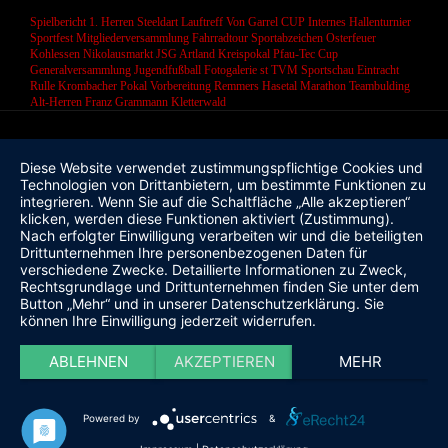
Spielbericht 1. Herren
Steeldart
Lauftreff
Von Garrel CUP
Internes Hallenturnier
Sportfest
Mitgliederversammlung
Fahrradtour
Sportabzeichen
Osterfeuer
Kohlessen
Nikolausmarkt
JSG Artland
Kreispokal
Pfau-Tec Cup
Generalversammlung
Jugendfußball
Fotogalerie
st
TVM Sportschau
Eintracht
Rulle
Krombacher Pokal
Vorbereitung
Remmers Hasetal Marathon
Teambulding
Alt-Herren
Franz Grammann
Kletterwald
Diese Website verwendet zustimmungspflichtige Cookies und
Technologien von Drittanbietern, um bestimmte Funktionen zu
integrieren. Wenn Sie auf die Schaltfläche „Alle akzeptieren“
klicken, werden diese Funktionen aktiviert (Zustimmung).
Nach erfolgter Einwilligung verarbeiten wir und die beteiligten
Drittunternehmen Ihre personenbezogenen Daten für
verschiedene Zwecke. Detaillierte Informationen zu Zweck,
Rechtsgrundlage und Drittunternehmen finden Sie unter dem
Button „Mehr“ und in unserer Datenschutzerklärung. Sie
können Ihre Einwilligung jederzeit widerrufen.
ABLEHNEN
AKZEPTIEREN
MEHR
Powered by
&