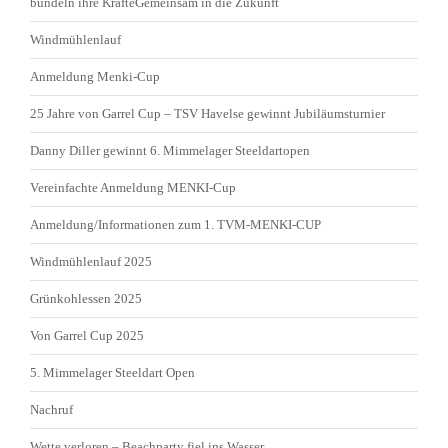
bündeln ihre KräfteGemeinsam in die Zukunft
Windmühlenlauf
Anmeldung Menki-Cup
25 Jahre von Garrel Cup – TSV Havelse gewinnt Jubiläumsturnier
Danny Diller gewinnt 6. Mimmelager Steeldartopen
Vereinfachte Anmeldung MENKI-Cup
Anmeldung/Informationen zum 1. TVM-MENKI-CUP
Windmühlenlauf 2025
Grünkohlessen 2025
Von Garrel Cup 2025
5. Mimmelager Steeldart Open
Nachruf
Wette verloren – Beachparty fiel ins Wasser