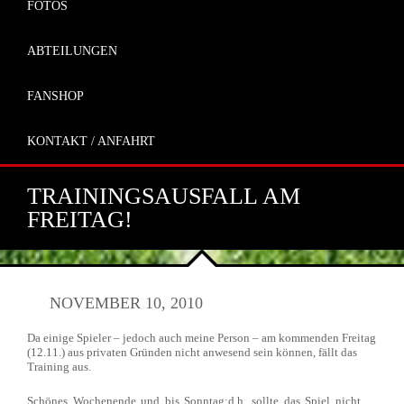
FOTOS
ABTEILUNGEN
FANSHOP
KONTAKT / ANFAHRT
TRAININGSAUSFALL AM
FREITAG!
NOVEMBER 10, 2010
Da einige Spieler – jedoch auch meine Person – am kommenden Freitag
(12.11.) aus privaten Gründen nicht anwesend sein können, fällt das
Training aus.
Schönes Wochenende und bis Sonntag;d.h. sollte das Spiel nicht