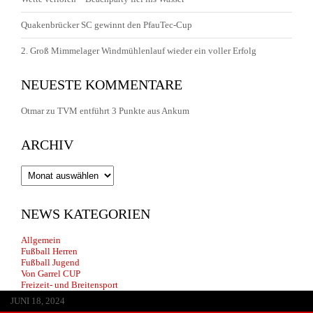
Quakenbrücker SC gewinnt den PfauTec-Cup
2. Groß Mimmelager Windmühlenlauf wieder ein voller Erfolg
NEUESTE KOMMENTARE
Otmar
zu
TVM entführt 3 Punkte aus Ankum
ARCHIV
Archiv
NEWS KATEGORIEN
Allgemein
Fußball Herren
Fußball Jugend
Von Garrel CUP
Freizeit- und Breitensport
JUNI 13, 2026
MAI 30, 2026
APRIL 29, 2026
FEBRUAR 14, 2026
JANUAR 22, 2026
JULI 20, 2025
JULI 1, 2025
JUNI 17, 2025
JANUAR 25, 2025
JANUAR 25, 2025
JANUAR 25, 2025
OKTOBER 25, 2024
AUGUST 8, 2024
JULI 3, 2024
JUNI 18, 2024