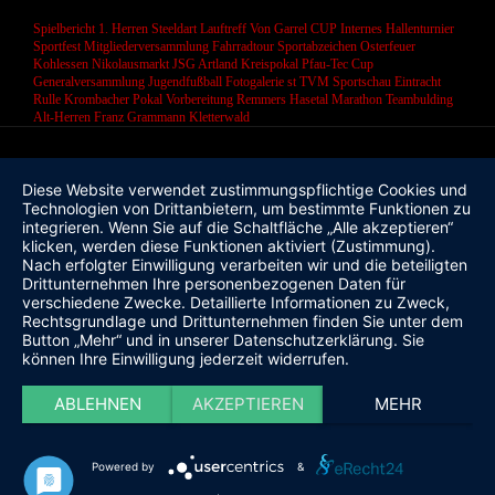
Spielbericht 1. Herren
Steeldart
Lauftreff
Von Garrel CUP
Internes Hallenturnier
Sportfest
Mitgliederversammlung
Fahrradtour
Sportabzeichen
Osterfeuer
Kohlessen
Nikolausmarkt
JSG Artland
Kreispokal
Pfau-Tec Cup
Generalversammlung
Jugendfußball
Fotogalerie
st
TVM Sportschau
Eintracht
Rulle
Krombacher Pokal
Vorbereitung
Remmers Hasetal Marathon
Teambulding
Alt-Herren
Franz Grammann
Kletterwald
Diese Website verwendet zustimmungspflichtige Cookies und
Technologien von Drittanbietern, um bestimmte Funktionen zu
integrieren. Wenn Sie auf die Schaltfläche „Alle akzeptieren“
klicken, werden diese Funktionen aktiviert (Zustimmung).
Nach erfolgter Einwilligung verarbeiten wir und die beteiligten
Drittunternehmen Ihre personenbezogenen Daten für
verschiedene Zwecke. Detaillierte Informationen zu Zweck,
Rechtsgrundlage und Drittunternehmen finden Sie unter dem
Button „Mehr“ und in unserer Datenschutzerklärung. Sie
können Ihre Einwilligung jederzeit widerrufen.
ABLEHNEN
AKZEPTIEREN
MEHR
Powered by
&