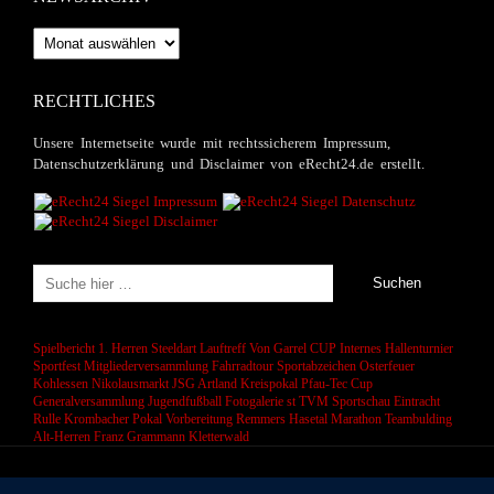
Newsarchiv
RECHTLICHES
Unsere Internetseite wurde mit rechtssicherem Impressum,
Datenschutzerklärung und Disclaimer von eRecht24.de erstellt.
Spielbericht 1. Herren
Steeldart
Lauftreff
Von Garrel CUP
Internes Hallenturnier
Sportfest
Mitgliederversammlung
Fahrradtour
Sportabzeichen
Osterfeuer
Kohlessen
Nikolausmarkt
JSG Artland
Kreispokal
Pfau-Tec Cup
Generalversammlung
Jugendfußball
Fotogalerie
st
TVM Sportschau
Eintracht
Rulle
Krombacher Pokal
Vorbereitung
Remmers Hasetal Marathon
Teambulding
Alt-Herren
Franz Grammann
Kletterwald