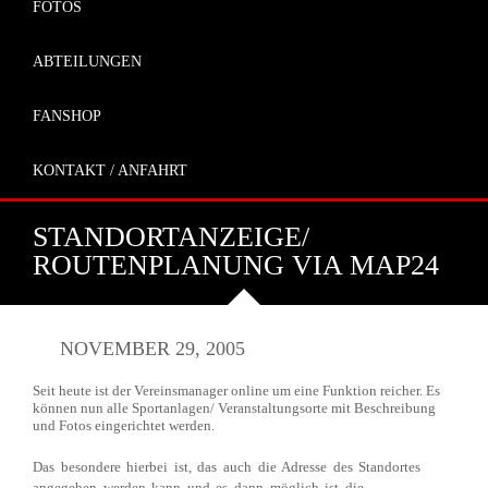
FOTOS
ABTEILUNGEN
FANSHOP
KONTAKT / ANFAHRT
STANDORTANZEIGE/
ROUTENPLANUNG VIA MAP24
NOVEMBER 29, 2005
Seit heute ist der Vereinsmanager online um eine Funktion reicher. Es
können nun alle Sportanlagen/ Veranstaltungsorte mit Beschreibung
und Fotos eingerichtet werden.
Das besondere hierbei ist, das auch die Adresse des Standortes
angegeben werden kann und es dann möglich ist die