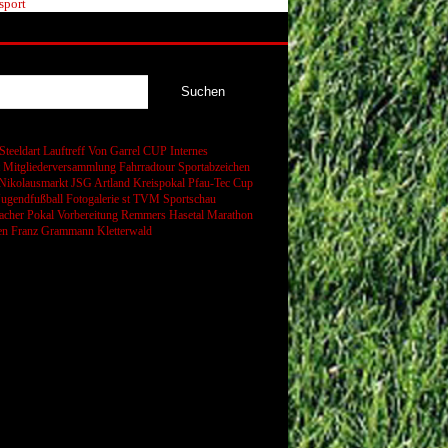
sport
Steeldart
Lauftreff
Von Garrel CUP
Internes
t
Mitgliederversammlung
Fahrradtour
Sportabzeichen
Nikolausmarkt
JSG Artland
Kreispokal
Pfau-Tec Cup
Jugendfußball
Fotogalerie
st
TVM Sportschau
cher Pokal
Vorbereitung
Remmers Hasetal Marathon
en
Franz Grammann
Kletterwald