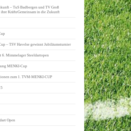
ukunft – TuS Badbergen und TV Groß
ihre KräfteGemeinsam in die Zukunft
Cup
 Cup – TSV Havelse gewinnt Jubiläumsturnier
t 6. Mimmelager Steeldartopen
ldung MENKI-Cup
tionen zum 1. TVM-MENKI-CUP
25
5
dart Open