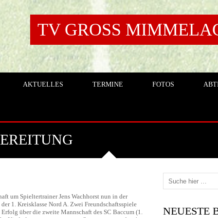
TV GROSS MIMMELAGE
AKTUELLES
TERMINE
FOTOS
ABT
BEREITUNG
aft um Spieltertrainer Jens Wachhorst nun in der
 der 1. Kreisklasse Nord A. Zwei Freundschaftsspiele
NEUESTE 
:0 Erfolg über die zweite Mannschaft des SC Baccum (1.