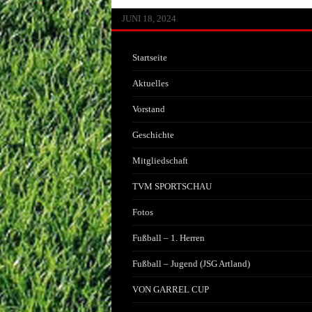
JUNI 13, 2026
MAI 30, 2026
APRIL 29, 2026
FEBRUAR 14, 2026
JANUAR 22, 2026
JULI 20, 2025
JULI 1, 2025
JUNI 17, 2025
JANUAR 25, 2025
JANUAR 25, 2025
JANUAR 25, 2025
OKTOBER 25, 2024
AUGUST 8, 2024
JULI 3, 2024
JUNI 18, 2024
Startseite
Aktuelles
Vorstand
Geschichte
Mitgliedschaft
TVM SPORTSCHAU
Fotos
Fußball – 1. Herren
Fußball – Jugend (JSG Artland)
VON GARREL CUP