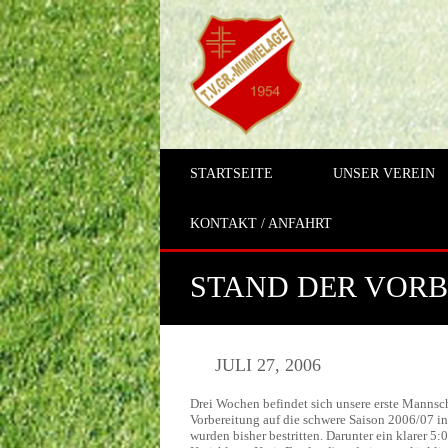
STARTSEITE
UNSER VEREIN
KONTAKT / ANFAHRT
STAND DER VOR
JULI 27, 2006
Drei Wochen befindet sich unsere erste Mannsch
Vorbereitung auf die schwere Saison 2006/07 in
wurden bisher bestritten. Darunter ein klarer 5