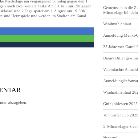
iche Niederlage am vergangenen Sonntag gegen den 1.
olgen noch zwei weitere Tests: Am 30. Juli um 15h gegen
Gemeinsam in die Z
sklasse) und 2 Tage später am 1. August um 19:30h
Mimmelage bündeln 
en sind Heimspiele und werden im Stadion am Kanal
Windmühlenlauf
Anmeldung Menki-
25 Jahre von Garrel
Danny Diller gewinn
Vereinfachte Anme
Anmeldung/Informa
MENTAR
Windmühlenlauf 20
tar abzugeben.
Grünkohlessen 2025
Von Garrel Cup 202
5. Mimmelager Steel
Nachruf