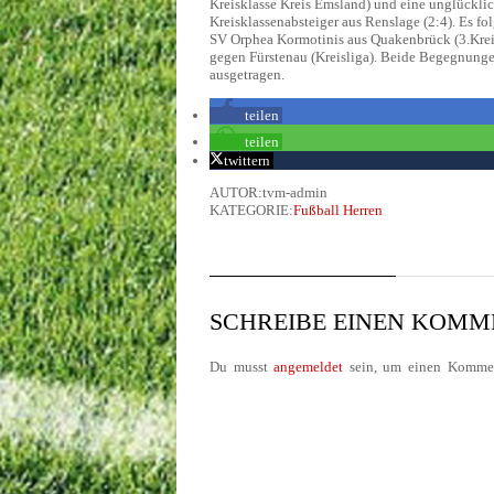
Kreisklasse Kreis Emsland) und eine unglückl
Kreisklassenabsteiger aus Renslage (2:4). Es f
SV Orphea Kormotinis aus Quakenbrück (3.Krei
gegen Fürstenau (Kreisliga). Beide Begegnung
ausgetragen.
teilen
teilen
twittern
AUTOR:tvm-admin
KATEGORIE:
Fußball Herren
SCHREIBE EINEN KOM
Du musst
angemeldet
sein, um einen Kommen