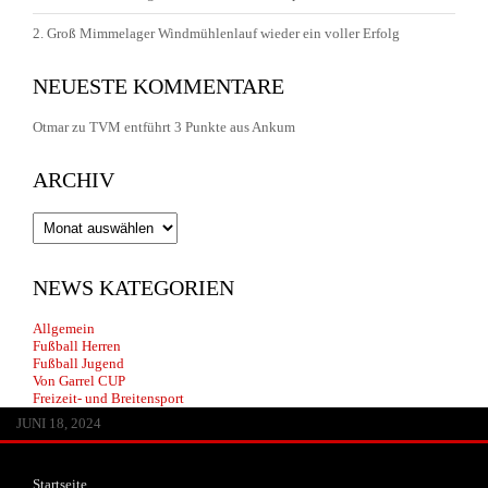
2. Groß Mimmelager Windmühlenlauf wieder ein voller Erfolg
NEUESTE KOMMENTARE
Otmar
zu
TVM entführt 3 Punkte aus Ankum
ARCHIV
Archiv
NEWS KATEGORIEN
Allgemein
Fußball Herren
Fußball Jugend
Von Garrel CUP
Freizeit- und Breitensport
JUNI 13, 2026
MAI 30, 2026
APRIL 29, 2026
FEBRUAR 14, 2026
JANUAR 22, 2026
JULI 20, 2025
JULI 1, 2025
JUNI 17, 2025
JANUAR 25, 2025
JANUAR 25, 2025
JANUAR 25, 2025
OKTOBER 25, 2024
AUGUST 8, 2024
JULI 3, 2024
JUNI 18, 2024
Startseite