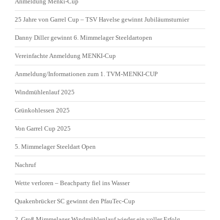
Anmeldung Menki-Cup
25 Jahre von Garrel Cup – TSV Havelse gewinnt Jubiläumsturnier
Danny Diller gewinnt 6. Mimmelager Steeldartopen
Vereinfachte Anmeldung MENKI-Cup
Anmeldung/Informationen zum 1. TVM-MENKI-CUP
Windmühlenlauf 2025
Grünkohlessen 2025
Von Garrel Cup 2025
5. Mimmelager Steeldart Open
Nachruf
Wette verloren – Beachparty fiel ins Wasser
Quakenbrücker SC gewinnt den PfauTec-Cup
2. Groß Mimmelager Windmühlenlauf wieder ein voller Erfolg