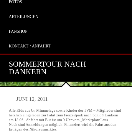
FOTOS
ABTEILUNGEN
FANSHOP
KONTAKT / ANFAHRT
SOMMERTOUR NACH
DANKERN
JUNI 12, 2011
Alle Kids aus Gr. Mimmelage sowie Kinder der TVM – Mitglieder sind
herzlich eingeladen zur Fahrt zum Freizeitpark nach Schloß Dankern
am 18.06.. Abfahrt mit Bus ist um 9 Uhr vom „Marktplatz“ aus.
Noch sind Anmeldungen möglich. Finanziert wird die Fahrt aus den
Erträgen des Nikolausmarktes.