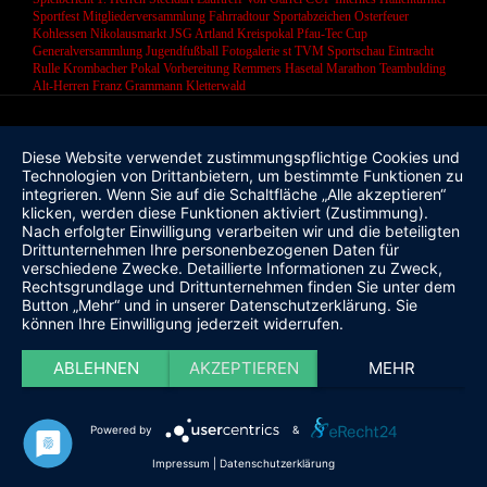
Sportfest
Mitgliederversammlung
Fahrradtour
Sportabzeichen
Osterfeuer
Kohlessen
Nikolausmarkt
JSG Artland
Kreispokal
Pfau-Tec Cup
Generalversammlung
Jugendfußball
Fotogalerie
st
TVM Sportschau
Eintracht
Rulle
Krombacher Pokal
Vorbereitung
Remmers Hasetal Marathon
Teambulding
Alt-Herren
Franz Grammann
Kletterwald
Diese Website verwendet zustimmungspflichtige Cookies und
Technologien von Drittanbietern, um bestimmte Funktionen zu
integrieren. Wenn Sie auf die Schaltfläche „Alle akzeptieren“
klicken, werden diese Funktionen aktiviert (Zustimmung).
Nach erfolgter Einwilligung verarbeiten wir und die beteiligten
Drittunternehmen Ihre personenbezogenen Daten für
verschiedene Zwecke. Detaillierte Informationen zu Zweck,
Rechtsgrundlage und Drittunternehmen finden Sie unter dem
Button „Mehr“ und in unserer Datenschutzerklärung. Sie
können Ihre Einwilligung jederzeit widerrufen.
ABLEHNEN
AKZEPTIEREN
MEHR
Powered by
&
Impressum
|
Datenschutzerklärung