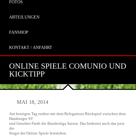
FOTOS
ABTEILUNGEN
FANSHOP
KONTAKT / ANFAHRT
ONLINE SPIELE COMUNIO UND
KICKTIPP
MAI 18, 2014
Am heutigen Tag endete mit dem Relegations Rückspiel zwischen dem
Hamburger SV
und Greuther Fürth die Bundesliga Saison. Das bedeutet auch das jetzt
die
Sieger der Online Spiele feststehen.