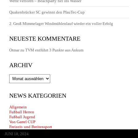
Wette verloren – Beachparty fiel ins Wasser
Quakenbrücker SC gewinnt den PfauTec-Cup
2. Groß Mimmelager Windmühlenlauf wieder ein voller Erfolg
NEUESTE KOMMENTARE
Otmar
zu
TVM entführt 3 Punkte aus Ankum
ARCHIV
Archiv
NEWS KATEGORIEN
Allgemein
Fußball Herren
Fußball Jugend
Von Garrel CUP
Freizeit- und Breitensport
JUNI 13, 2026
MAI 30, 2026
APRIL 29, 2026
FEBRUAR 14, 2026
JANUAR 22, 2026
JULI 20, 2025
JULI 1, 2025
JUNI 17, 2025
JANUAR 25, 2025
JANUAR 25, 2025
JANUAR 25, 2025
OKTOBER 25, 2024
AUGUST 8, 2024
JULI 3, 2024
JUNI 18, 2024