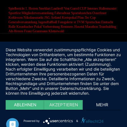
Spielbericht 1. Herren
Steeldart
Lauftreff
Von Garrel CUP
Internes Hallenturnier
Sportfest
Mitgliederversammlung
Fahrradtour
Sportabzeichen
Osterfeuer
Kohlessen
Nikolausmarkt
JSG Artland
Kreispokal
Pfau-Tec Cup
Generalversammlung
Jugendfußball
Fotogalerie
st
TVM Sportschau
Eintracht
Rulle
Krombacher Pokal
Vorbereitung
Remmers Hasetal Marathon
Teambulding
Alt-Herren
Franz Grammann
Kletterwald
Diese Website verwendet zustimmungspflichtige Cookies und
Technologien von Drittanbietern, um bestimmte Funktionen zu
integrieren. Wenn Sie auf die Schaltfläche „Alle akzeptieren“
klicken, werden diese Funktionen aktiviert (Zustimmung).
Nach erfolgter Einwilligung verarbeiten wir und die beteiligten
Drittunternehmen Ihre personenbezogenen Daten für
verschiedene Zwecke. Detaillierte Informationen zu Zweck,
Rechtsgrundlage und Drittunternehmen finden Sie unter dem
Button „Mehr“ und in unserer Datenschutzerklärung. Sie
können Ihre Einwilligung jederzeit widerrufen.
ABLEHNEN
AKZEPTIEREN
MEHR
Powered by
&