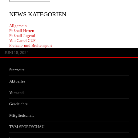
NEWS KATEGORIEN
Allgemein
Fußball Herren
Fußball Jugend
Von Garrel CUP
Freizeit- und Breitensport
JUNI 13, 2026
MAI 30, 2026
APRIL 29, 2026
FEBRUAR 14, 2026
JANUAR 22, 2026
JULI 20, 2025
JULI 1, 2025
JUNI 17, 2025
JANUAR 25, 2025
JANUAR 25, 2025
JANUAR 25, 2025
OKTOBER 25, 2024
AUGUST 8, 2024
JULI 3, 2024
JUNI 18, 2024
Startseite
Aktuelles
Vorstand
Geschichte
Mitgliedschaft
TVM SPORTSCHAU