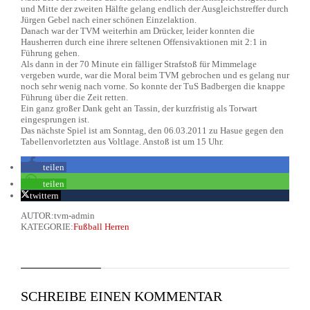
und Mitte der zweiten Hälfte gelang endlich der Ausgleichstreffer durch
Jürgen Gebel nach einer schönen Einzelaktion.
Danach war der TVM weiterhin am Drücker, leider konnten die
Hausherren durch eine ihrere seltenen Offensivaktionen mit 2:1 in
Führung gehen.
Als dann in der 70 Minute ein fälliger Strafstoß für Mimmelage
vergeben wurde, war die Moral beim TVM gebrochen und es gelang nur
noch sehr wenig nach vorne. So konnte der TuS Badbergen die knappe
Führung über die Zeit retten.
Ein ganz großer Dank geht an Tassin, der kurzfristig als Torwart
eingesprungen ist.
Das nächste Spiel ist am Sonntag, den 06.03.2011 zu Hasue gegen den
Tabellenvorletzten aus Voltlage. Anstoß ist um 15 Uhr.
teilen
teilen
twittern
AUTOR:tvm-admin
KATEGORIE:
Fußball Herren
SCHREIBE EINEN KOMMENTAR