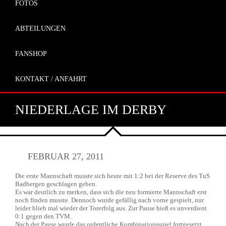
FOTOS
ABTEILUNGEN
FANSHOP
KONTAKT / ANFAHRT
NIEDERLAGE IM DERBY
FEBRUAR 27, 2011
Die erste Mannschaft musste sich heute mit 1:2 bei der Reserve des TuS
Badbergen geschlagen geben.
Es war deutlich zu merken, dass sich die neu formierte Mannschaft erst
noch finden musste. Dennoch wurde gefällig nach vorne gespielt, nur
leider blieb mal wieder der Torerfolg aus. Zur Pause hieß es unverdient
0:1 gegen den TVM.
Nach der Pause wurde das ordentliche Kombinationsspiel fortgesetzt