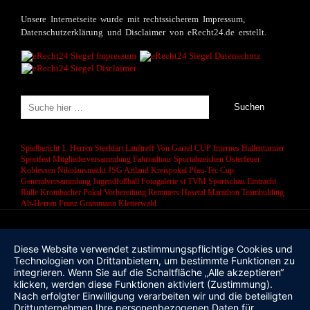
Unsere Internetseite wurde mit rechtssicherem Impressum,
Datenschutzerklärung und Disclaimer von eRecht24.de erstellt.
Spielbericht 1. Herren
Steeldart
Lauftreff
Von Garrel CUP
Internes Hallenturnier
Sportfest
Mitgliederversammlung
Fahrradtour
Sportabzeichen
Osterfeuer
Kohlessen
Nikolausmarkt
JSG Artland
Kreispokal
Pfau-Tec Cup
Generalversammlung
Jugendfußball
Fotogalerie
st
TVM Sportschau
Eintracht
Rulle
Krombacher Pokal
Vorbereitung
Remmers Hasetal Marathon
Teambulding
Alt-Herren
Franz Grammann
Kletterwald
Diese Website verwendet zustimmungspflichtige Cookies und
Technologien von Drittanbietern, um bestimmte Funktionen zu
integrieren. Wenn Sie auf die Schaltfläche „Alle akzeptieren“
klicken, werden diese Funktionen aktiviert (Zustimmung).
Nach erfolgter Einwilligung verarbeiten wir und die beteiligten
Drittunternehmen Ihre personenbezogenen Daten für