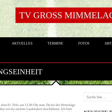
TV GROSS MIMMELAGE
AKTUELLES
TERMINE
FOTOS
ABT
NGSEINHEIT
 dem 01. Febr. um 11.00 Uhr statt. Da bei der Wetterlage
den wir die nächste Laufeinheit durchführen. Ich bitte