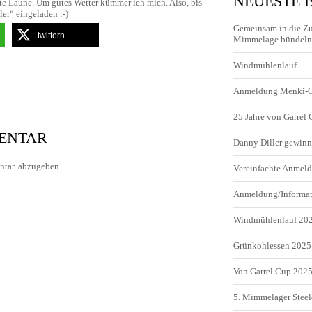
NEUESTE 
e Laune. Um gutes Wetter kümmer ich mich. Also, bis
er“ eingeladen :-)
Gemeinsam in die Z
twittern
Mimmelage bündeln 
Windmühlenlauf
Anmeldung Menki-
25 Jahre von Garrel
MENTAR
Danny Diller gewinn
tar abzugeben.
Vereinfachte Anme
Anmeldung/Informa
Windmühlenlauf 20
Grünkohlessen 2025
Von Garrel Cup 202
5. Mimmelager Steel