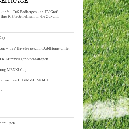
BEITRÄGE
ukunft – TuS Badbergen und TV Groß
ihre KräfteGemeinsam in die Zukunft
Cup
 Cup – TSV Havelse gewinnt Jubiläumsturnier
t 6. Mimmelager Steeldartopen
ldung MENKI-Cup
tionen zum 1. TVM-MENKI-CUP
25
5
dart Open