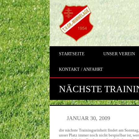
STARTSEITE
UNSER VEREIN
KONTAKT / ANFAHRT
NÄCHSTE TRAINI
JANUAR 30, 2009
die nächste Trainingseinheit findet am Sonntag,
unser Platz immer noch nicht bespielbar ist, wer