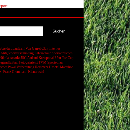
sport
Steeldart
Lauftreff
Von Garrel CUP
Internes
t
Mitgliederversammlung
Fahrradtour
Sportabzeichen
Nikolausmarkt
JSG Artland
Kreispokal
Pfau-Tec Cup
Jugendfußball
Fotogalerie
st
TVM Sportschau
cher Pokal
Vorbereitung
Remmers Hasetal Marathon
en
Franz Grammann
Kletterwald