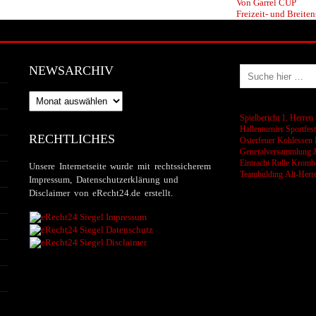
Von Garrel CUP
Freizeit- und Breiten
NEWSARCHIV
Newsarchiv
Spielbericht 1. Herren
Hallenturnier
Sportfes
RECHTLICHES
Osterfeuer
Kohlessen
Generalversammlung
Eintracht Rulle
Kromba
Unsere Internetseite wurde mit rechtssicherem
Teambulding
Alt-Herr
Impressum, Datenschutzerklärung und
Disclaimer von eRecht24.de erstellt.