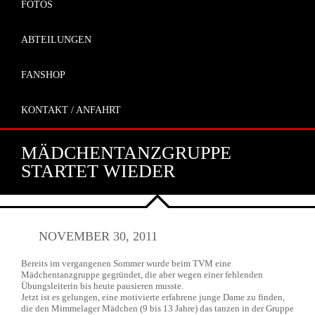
FOTOS
ABTEILUNGEN
FANSHOP
KONTAKT / ANFAHRT
MÄDCHENTANZGRUPPE
STARTET WIEDER
NOVEMBER 30, 2011
Bereits im vergangenen Sommer wurde beim TVM eine
Mädchentanzgruppe gegründet, die aber wegen einer fehlenden
Übungsleiterin bis heute pausieren musste.
Jetzt ist es gelungen, eine motivierte erfahrene junge Dame zu finden,
die den Mimmelager Mädchen (9 bis 13 Jahre) das tanzen in der Gruppe