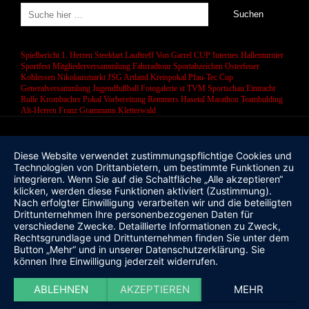
Spielbericht 1. Herren
Steeldart
Lauftreff
Von Garrel CUP
Internes Hallenturnier
Sportfest
Mitgliederversammlung
Fahrradtour
Sportabzeichen
Osterfeuer
Kohlessen
Nikolausmarkt
JSG Artland
Kreispokal
Pfau-Tec Cup
Generalversammlung
Jugendfußball
Fotogalerie
st
TVM Sportschau
Eintracht
Rulle
Krombacher Pokal
Vorbereitung
Remmers Hasetal Marathon
Teambulding
Alt-Herren
Franz Grammann
Kletterwald
Diese Website verwendet zustimmungspflichtige Cookies und
Technologien von Drittanbietern, um bestimmte Funktionen zu
integrieren. Wenn Sie auf die Schaltfläche „Alle akzeptieren“
klicken, werden diese Funktionen aktiviert (Zustimmung).
Nach erfolgter Einwilligung verarbeiten wir und die beteiligten
Drittunternehmen Ihre personenbezogenen Daten für
verschiedene Zwecke. Detaillierte Informationen zu Zweck,
Rechtsgrundlage und Drittunternehmen finden Sie unter dem
Button „Mehr“ und in unserer Datenschutzerklärung. Sie
können Ihre Einwilligung jederzeit widerrufen.
ABLEHNEN
AKZEPTIEREN
MEHR