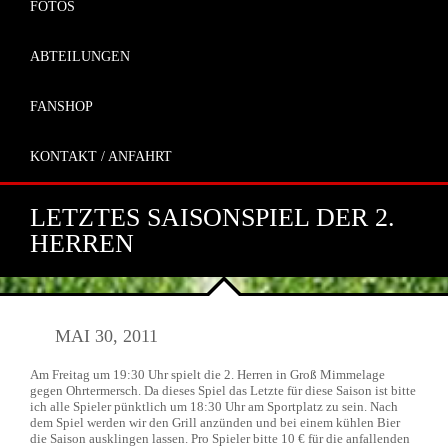
FOTOS
ABTEILUNGEN
FANSHOP
KONTAKT / ANFAHRT
LETZTES SAISONSPIEL DER 2.
HERREN
MAI 30, 2011
Am Freitag um 19:30 Uhr spielt die 2. Herren in Groß Mimmelage
gegen Ohrtermersch. Da dieses Spiel das Letzte für diese Saison ist bitte
ich alle Spieler pünktlich um 18:30 Uhr am Sportplatz zu sein. Nach
dem Spiel werden wir den Grill anzünden und bei einem kühlen Bier
die Saison ausklingen lassen. Pro Spieler bitte 10 € für die anfallenden