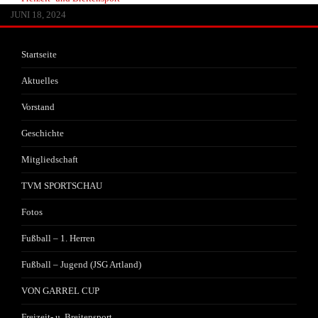
JUNI 13, 2026
MAI 30, 2026
APRIL 29, 2026
FEBRUAR 14, 2026
JANUAR 22, 2026
JULI 20, 2025
JULI 1, 2025
JUNI 17, 2025
JANUAR 25, 2025
JANUAR 25, 2025
JANUAR 25, 2025
OKTOBER 25, 2024
AUGUST 8, 2024
JULI 3, 2024
JUNI 18, 2024
Startseite
Aktuelles
Vorstand
Geschichte
Mitgliedschaft
TVM SPORTSCHAU
Fotos
Fußball – 1. Herren
Fußball – Jugend (JSG Artland)
VON GARREL CUP
Freizeit- u. Breitensport