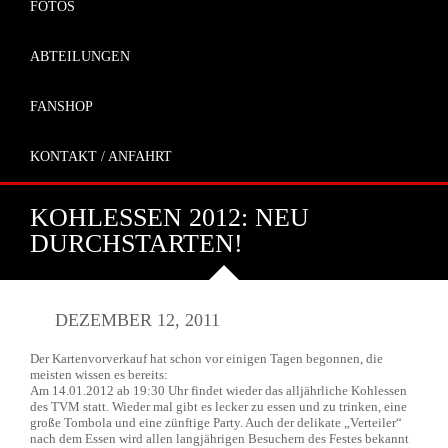
FOTOS
ABTEILUNGEN
FANSHOP
KONTAKT / ANFAHRT
KOHLESSEN 2012: NEU
DURCHSTARTEN!
DEZEMBER 12, 2011
Der Kartenvorverkauf hat schon vor einigen Tagen begonnen, die
meisten wissen es bereits:
Am 14.01.2012 ab 19:30 Uhr findet wieder das alljährliche Kohlessen
des TVM statt. Wieder mal gibt es lecker zu essen und zu trinken, eine
große Tombola und eine zünftige Party. Auch der delikate „Verteiler“
nach dem Essen wird allen langjährigen Besuchern des Festes bekannt