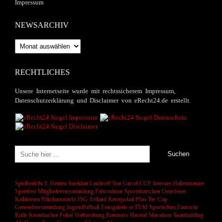
Impressum
NEWSARCHIV
Newsarchiv
RECHTLICHES
Unsere Internetseite wurde mit rechtssicherem Impressum,
Datenschutzerklärung und Disclaimer von eRecht24.de erstellt.
Spielbericht 1. Herren
Steeldart
Lauftreff
Von Garrel CUP
Internes Hallenturnier
Sportfest
Mitgliederversammlung
Fahrradtour
Sportabzeichen
Osterfeuer
Kohlessen
Nikolausmarkt
JSG Artland
Kreispokal
Pfau-Tec Cup
Generalversammlung
Jugendfußball
Fotogalerie
st
TVM Sportschau
Eintracht
Rulle
Krombacher Pokal
Vorbereitung
Remmers Hasetal Marathon
Teambulding