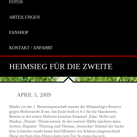
FOTOS
ABTEILUNGEN
FANSHOP
KONTAKT / ANFAHRT
HEIMSIEG FÜR DIE ZWEITE
APRIL 5, 2009
Direkt vor der 1. Herrenmannschaft musste die Mimmelager Reserve
gegen Hollenstede II ran. Am Ende hieß es 4:1 für die Hausherren.
Bereits in der ersten Halbzeit konnten Emanuel ‚Emu‘ Holle und
Markus ‚Thiemi‘ Thiem netzen. In der zweiten Hälfte machten dann
Jochen ‚Rapante‘ Thiering und Thomas ‚Snutscher‘ Kühnel die Sache
klar. Letzterer wurde keine fünf Minuten vor Schluss eingewechselt.
Diese reichten dem Altstar dann zum Tor. So muss das sein.