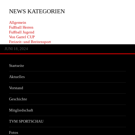
NEWS KATEGORIEN
Allgemein
Fußball Herren
Fußball Jugend
Von Garrel CUP
Freizeit- und Breitensport
JUNI 13, 2026
MAI 30, 2026
APRIL 29, 2026
FEBRUAR 14, 2026
JANUAR 22, 2026
JULI 20, 2025
JULI 1, 2025
JUNI 17, 2025
JANUAR 25, 2025
JANUAR 25, 2025
JANUAR 25, 2025
OKTOBER 25, 2024
AUGUST 8, 2024
JULI 3, 2024
JUNI 18, 2024
Startseite
Aktuelles
Vorstand
Geschichte
Mitgliedschaft
TVM SPORTSCHAU
Fotos