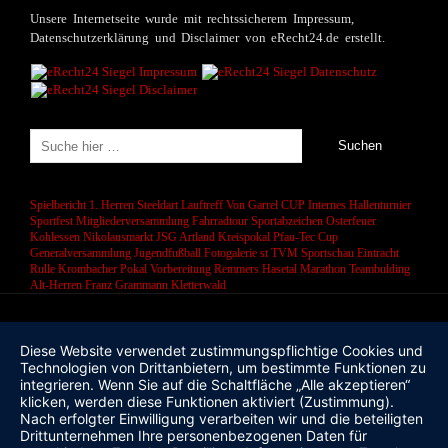
Unsere Internetseite wurde mit rechtssicherem Impressum,
Datenschutzerklärung und Disclaimer von eRecht24.de erstellt.
Spielbericht 1. Herren
Steeldart
Lauftreff
Von Garrel CUP
Internes Hallenturnier
Sportfest
Mitgliederversammlung
Fahrradtour
Sportabzeichen
Osterfeuer
Kohlessen
Nikolausmarkt
JSG Artland
Kreispokal
Pfau-Tec Cup
Generalversammlung
Jugendfußball
Fotogalerie
st
TVM Sportschau
Eintracht
Rulle
Krombacher Pokal
Vorbereitung
Remmers Hasetal Marathon
Teambulding
Alt-Herren
Franz Grammann
Kletterwald
Diese Website verwendet zustimmungspflichtige Cookies und
Technologien von Drittanbietern, um bestimmte Funktionen zu
integrieren. Wenn Sie auf die Schaltfläche „Alle akzeptieren“
klicken, werden diese Funktionen aktiviert (Zustimmung).
Nach erfolgter Einwilligung verarbeiten wir und die beteiligten
Drittunternehmen Ihre personenbezogenen Daten für