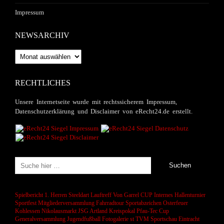
Impressum
NEWSARCHIV
Newsarchiv
RECHTLICHES
Unsere Internetseite wurde mit rechtssicherem Impressum,
Datenschutzerklärung und Disclaimer von eRecht24.de erstellt.
Spielbericht 1. Herren
Steeldart
Lauftreff
Von Garrel CUP
Internes Hallenturnier
Sportfest
Mitgliederversammlung
Fahrradtour
Sportabzeichen
Osterfeuer
Kohlessen
Nikolausmarkt
JSG Artland
Kreispokal
Pfau-Tec Cup
Generalversammlung
Jugendfußball
Fotogalerie
st
TVM Sportschau
Eintracht