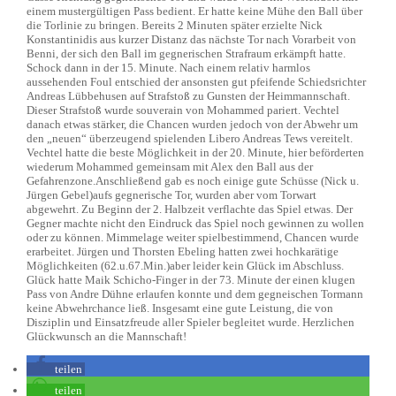
einem mustergültigen Pass bedient. Er hatte keine Mühe den Ball über
die Torlinie zu bringen. Bereits 2 Minuten später erzielte Nick
Konstantinidis aus kurzer Distanz das nächste Tor nach Vorarbeit von
Benni, der sich den Ball im gegnerischen Strafraum erkämpft hatte.
Schock dann in der 15. Minute. Nach einem relativ harmlos
aussehenden Foul entschied der ansonsten gut pfeifende Schiedsrichter
Andreas Lübbehusen auf Strafstoß zu Gunsten der Heimmannschaft.
Dieser Strafstoß wurde souverain von Mohammed pariert. Vechtel
danach etwas stärker, die Chancen wurden jedoch von der Abwehr um
den „neuen“ überzeugend spielenden Libero Andreas Tews vereitelt.
Vechtel hatte die beste Möglichkeit in der 20. Minute, hier beförderten
wiederum Mohammed gemeinsam mit Alex den Ball aus der
Gefahrenzone.Anschließend gab es noch einige gute Schüsse (Nick u.
Jürgen Gebel)aufs gegnerische Tor, wurden aber vom Torwart
abgewehrt. Zu Beginn der 2. Halbzeit verflachte das Spiel etwas. Der
Gegner machte nicht den Eindruck das Spiel noch gewinnen zu wollen
oder zu können. Mimmelage weiter spielbestimmend, Chancen wurde
erarbeitet. Jürgen und Thorsten Ebeling hatten zwei hochkarätige
Möglichkeiten (62.u.67.Min.)aber leider kein Glück im Abschluss.
Glück hatte Maik Schicho-Finger in der 73. Minute der einen klugen
Pass von Andre Dühne erlaufen konnte und dem gegneischen Tormann
keine Abwehrchance ließ. Insgesamt eine gute Leistung, die von
Disziplin und Einsatzfreude aller Spieler begleitet wurde. Herzlichen
Glückwunsch an die Mannschaft!
teilen
teilen