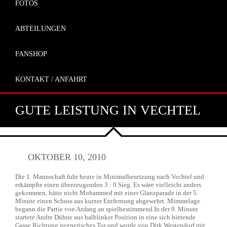
FOTOS
ABTEILUNGEN
FANSHOP
KONTAKT / ANFAHRT
GUTE LEISTUNG IN VECHTEL
OKTOBER 10, 2010
Die 1. Mannschaft fuhr heute in Minimalbesetzung nach Vechtel und
erkämpfte einen überzeugenden 3 : 0 Sieg. Es wäre vielleicht anders
gekommen, hätte nicht Mohammed mit einer Glanzparade in der 5.
Minute einen Schuss aus kurzer Entfernung abgewehrt. Mimmelage
begann die Partie von Anfang an spielbestimmend.In der 9. Minute
startete Andre Dühne aus halblinker Position in eine sich bietende
Gasse Richtung gegnerisches Tor und wurde von Dirk Westendorf mit