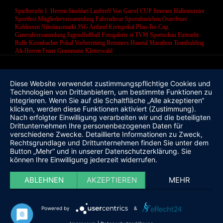
Spielbericht 1. Herren
Steeldart
Lauftreff
Von Garrel CUP
Internes Hallenturnier
Sportfest
Mitgliederversammlung
Fahrradtour
Sportabzeichen
Osterfeuer
Kohlessen
Nikolausmarkt
JSG Artland
Kreispokal
Pfau-Tec Cup
Generalversammlung
Jugendfußball
Fotogalerie
st
TVM Sportschau
Eintracht
Rulle
Krombacher Pokal
Vorbereitung
Remmers Hasetal Marathon
Teambulding
Alt-Herren
Franz Grammann
Kletterwald
Diese Website verwendet zustimmungspflichtige Cookies und
Technologien von Drittanbietern, um bestimmte Funktionen zu
integrieren. Wenn Sie auf die Schaltfläche „Alle akzeptieren“
klicken, werden diese Funktionen aktiviert (Zustimmung).
Nach erfolgter Einwilligung verarbeiten wir und die beteiligten
Drittunternehmen Ihre personenbezogenen Daten für
verschiedene Zwecke. Detaillierte Informationen zu Zweck,
Rechtsgrundlage und Drittunternehmen finden Sie unter dem
Button „Mehr“ und in unserer Datenschutzerklärung. Sie
können Ihre Einwilligung jederzeit widerrufen.
ABLEHNEN
AKZEPTIEREN
MEHR
Powered by
&