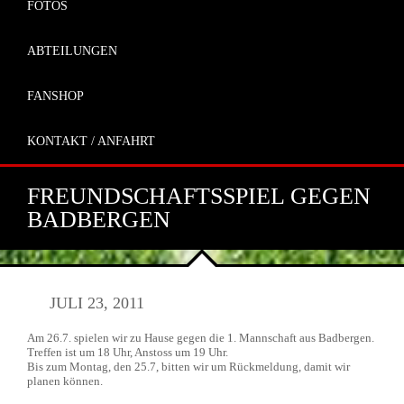
FOTOS
ABTEILUNGEN
FANSHOP
KONTAKT / ANFAHRT
FREUNDSCHAFTSSPIEL GEGEN
BADBERGEN
JULI 23, 2011
Am 26.7. spielen wir zu Hause gegen die 1. Mannschaft aus Badbergen.
Treffen ist um 18 Uhr, Anstoss um 19 Uhr.
Bis zum Montag, den 25.7, bitten wir um Rückmeldung, damit wir
planen können.