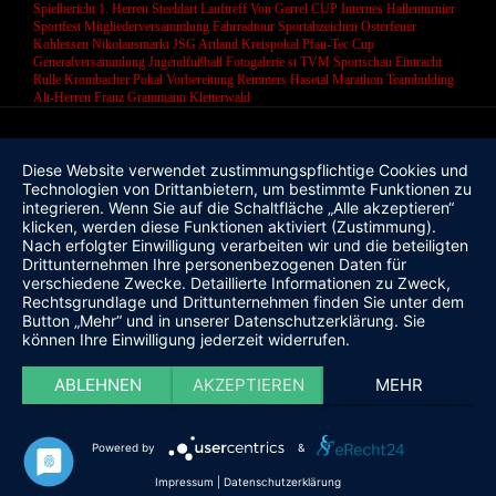
Spielbericht 1. Herren
Steeldart
Lauftreff
Von Garrel CUP
Internes Hallenturnier
Sportfest
Mitgliederversammlung
Fahrradtour
Sportabzeichen
Osterfeuer
Kohlessen
Nikolausmarkt
JSG Artland
Kreispokal
Pfau-Tec Cup
Generalversammlung
Jugendfußball
Fotogalerie
st
TVM Sportschau
Eintracht
Rulle
Krombacher Pokal
Vorbereitung
Remmers Hasetal Marathon
Teambulding
Alt-Herren
Franz Grammann
Kletterwald
Diese Website verwendet zustimmungspflichtige Cookies und
Technologien von Drittanbietern, um bestimmte Funktionen zu
integrieren. Wenn Sie auf die Schaltfläche „Alle akzeptieren“
klicken, werden diese Funktionen aktiviert (Zustimmung).
Nach erfolgter Einwilligung verarbeiten wir und die beteiligten
Drittunternehmen Ihre personenbezogenen Daten für
verschiedene Zwecke. Detaillierte Informationen zu Zweck,
Rechtsgrundlage und Drittunternehmen finden Sie unter dem
Button „Mehr“ und in unserer Datenschutzerklärung. Sie
können Ihre Einwilligung jederzeit widerrufen.
ABLEHNEN
AKZEPTIEREN
MEHR
Powered by
&
Impressum
|
Datenschutzerklärung