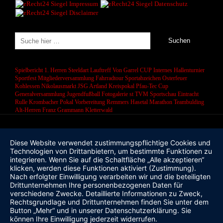
Spielbericht 1. Herren
Steeldart
Lauftreff
Von Garrel CUP
Internes Hallenturnier
Sportfest
Mitgliederversammlung
Fahrradtour
Sportabzeichen
Osterfeuer
Kohlessen
Nikolausmarkt
JSG Artland
Kreispokal
Pfau-Tec Cup
Generalversammlung
Jugendfußball
Fotogalerie
st
TVM Sportschau
Eintracht
Rulle
Krombacher Pokal
Vorbereitung
Remmers Hasetal Marathon
Teambulding
Alt-Herren
Franz Grammann
Kletterwald
Diese Website verwendet zustimmungspflichtige Cookies und
Technologien von Drittanbietern, um bestimmte Funktionen zu
integrieren. Wenn Sie auf die Schaltfläche „Alle akzeptieren“
klicken, werden diese Funktionen aktiviert (Zustimmung).
Nach erfolgter Einwilligung verarbeiten wir und die beteiligten
Drittunternehmen Ihre personenbezogenen Daten für
verschiedene Zwecke. Detaillierte Informationen zu Zweck,
Rechtsgrundlage und Drittunternehmen finden Sie unter dem
Button „Mehr“ und in unserer Datenschutzerklärung. Sie
können Ihre Einwilligung jederzeit widerrufen.