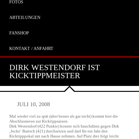
FOTOS
ABTEILUNGEN
FANSHOP
KONTAKT / ANFAHRT
DIRK WESTENDORF IST
KICKTIPPMEISTER
JULI 10, 2008
Mal wieder viel zu spät (aber besser als gar nicht) kommt hier die
Abschlussnews zur Kicktippsaison:
Dirk Westendorf (422 Punkte) konnte sich hauchdünn gegen Dirk
‚Jocke‘ Bartsch (421) durchsetzen und darf für ein Jahr den
Kicktipppokal mit nach Hause nehmen. Auf Platz drei folgt leicht