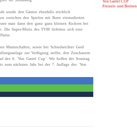
Von Garrel CUP
Freizeit- und Breiten
de wurde den Gästen ebenfalls reichlich
n zwischen den Spielen mit Ihren einstudierten
nnte man dann den ganz ganz kleinen Kickern bei
n. Die Super-Minis des TVM lieferten sich eine
artie.
en Mannschaften, sowie bei Schiedsrichter Gerd
llungsanlage zur Verfügung stellte, den Zuschauern
uf des 6. `Von Garrel Cup`. Wir hoffen der Sonntag
 Bis zum nächsten Jahr bei der 7. Auflage des `Von