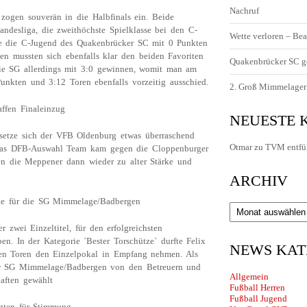
Nachruf
ogen souverän in die Halbfinals ein. Beide
andesliga, die zweithöchste Spielklasse bei den C-
Wette verloren – Bea
de die C-Jugend des Quakenbrücker SC mit 0 Punkten
 mussten sich ebenfalls klar den beiden Favoriten
Quakenbrücker SC g
e SG allerdings mit 3:0 gewinnen, womit man am
nkten und 3:12 Toren ebenfalls vorzeitig ausschied.
2. Groß Mimmelager 
fen Finaleinzug
NEUESTE
 setze sich der VFB Oldenburg etwas überraschend
Otmar
zu
TVM entfü
Das DFB-Auswahl Team kam gegen die Cloppenburger
en die Meppener dann wieder zu alter Stärke und
ARCHIV
owie für die SG Mimmelage/Badbergen
Archiv
zwei Einzeltitel, für den erfolgreichsten
en. In der Kategorie `Bester Torschütze` durfte Felix
NEWS KAT
n Toren den Einzelpokal in Empfang nehmen. Als
er SG Mimmelage/Badbergen von den Betreuern und
Allgemein
aften gewählt
Fußball Herren
Fußball Jugend
gten für Stimmung