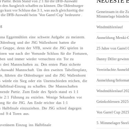
NEUESTE 
er Partie. Beim Stand von 2:1 für die DFB-Auswahl
ch den Ausgleich schaffen zu können. Die Oldenburger
ings kurz vor Schluss das 3:1, was auch gleichzeitig der
Gemeinsam in die Z
r die DFB-Auswahl beim `Von Garrel Cup` bedeutete .
Mimmelage bündeln 
ug
Windmühlenlauf
una Eggermühlen eine schwere Aufgabe zu meistern.
Anmeldung Menki-
denburg und der JSG Wallenhorst hatten die
er Gruppe, denn der VFB, sowie die JSG spielen in
25 Jahre von Garrel
oren war nach der Vorrunde Schluss für die Fortunen,
aben und immer wieder versuchten ein Tor zu
Danny Diller gewinn
n drei Mannschaften zu. Den ersten Platz sicherte
Vereinfachte Anme
-Auswahl Mannschaft. Um den zweiten Tabellenplatz,
e, führten die Oldenburger und die JSG Wallenhorst
Anmeldung/Informa
B würde ein Sieg oder ein Unentschieden reichen, die
albfinal-Einzug zu schaffen. Die Mannschaften
Windmühlenlauf 20
nnende Partie. Zum Ende des Spiels stand es 1:1
die 2:1 Führung zu erzielen. Wenige Sekunden vor
Grünkohlessen 2025
rung für die JSG. Am Ende reichte das 1:1
 Halbfinale einzuziehen. Die JSG schied dagegen
Von Garrel Cup 202
und 9:4 Toren aus.
5. Mimmelager Steel
veränem Einzug ins Halbfinale