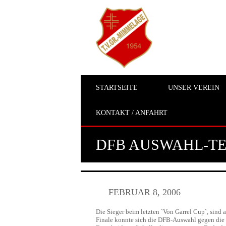
STARTSEITE
UNSER VEREIN
KONTAKT / ANFAHRT
DFB AUSWAHL-TE
FEBRUAR 8, 2006
Die Sieger beim letzten `Von Garrel Cup`, sind 
Finale konnte sich die DFB-Auswahl gegen die