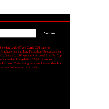
Steeldart
Lauftreff
Von Garrel CUP
Internes
t
Mitgliederversammlung
Fahrradtour
Sportabzeichen
Nikolausmarkt
JSG Artland
Kreispokal
Pfau-Tec Cup
Jugendfußball
Fotogalerie
st
TVM Sportschau
cher Pokal
Vorbereitung
Remmers Hasetal Marathon
en
Franz Grammann
Kletterwald