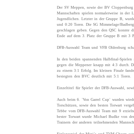
Der SV Meppen, sowie der BV Cloppenburg z
Mannschaften spielen normalerweise in der L
Jugendlichen. Letzter in der Gruppe B, wur
und 0:20 Toren. Die SG Mimmelage/Badbergen
geschlagen geben. Gegen den QSC konnte di
Ende auf dem 3. Platz der Gruppe B mit 3 Pu
DFB-Auswahl Team und VFB Oldenburg schaf
In den beiden spannenden Halbfinal-Spielen
gegen die Meppener knapp mit 4:3 durch. 
zu einem 3:1 Erfolg. Im kleinen Finale fand
besiegten den BVC deutlich mit 5:1 Toren.
Einzeltitel für Spieler der DFB-Auswahl, s
Auch beim 6. `Von Garrel Cup` wurden wieder 
Torschützen, sowie den besten Torwart vergeb
Tebbe vom DFB-Auswahl Team mit 9 erzielte
bester Torwart wurde Michael Budke von d
Trainern der anderen teilnehmenden Mannsch
Einlagespiel der Mini´s und TVM-Cheers sor