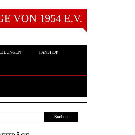
 VON 1954 E.V.
EILUNGEN
FANSHOP