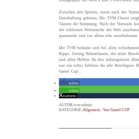
Zwischen den Spielen, sowie nach der Vorrun
Unterhaltung geboten. Die TVM Cheers sorgte
Tänzen für Stimmung. Nach der Vorrunde ko
der schönsten Nebensache der Welt zuschaue
spannende und vor allem sehr unterhaltsame P
Der TVM bedankt sich bei allen teilnehmend
Rippe, Gerwig Nehmelmann, der seine Bescha
und allen Helfern für den reibungslosen Abla
war ein tolles Erlebnis für alle Beteiligten.
Garrel Cup`.
teilen
teilen
twittern
AUTOR:tvm-admin
KATEGORIE:
Allgemein
,
Von Garrel CUP