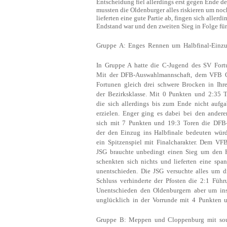
Entscheidung fiel allerdings erst gegen Ende d
mussten die Oldenburger alles riskieren um no
lieferten eine gute Partie ab, fingen sich allerd
Endstand war und den zweiten Sieg in Folge fü
Gruppe A: Enges Rennen um Halbfinal-Einz
In Gruppe A hatte die C-Jugend des SV Fort
Mit der DFB-Auswahlmannschaft, dem VFB Ol
Fortunen gleich drei schwere Brocken in Ihr
der Bezirksklasse. Mit 0 Punkten und 2:35 T
die sich allerdings bis zum Ende nicht aufg
erzielen. Enger ging es dabei bei den andere
sich mit 7 Punkten und 19:3 Toren die DFB
der den Einzug ins Halbfinale bedeuten würd
ein Spitzenspiel mit Finalcharakter. Dem VF
JSG brauchte unbedingt einen Sieg um den H
schenkten sich nichts und lieferten eine spa
unentschieden. Die JSG versuchte alles um 
Schluss verhinderte der Pfosten die 2:1 Füh
Unentschieden den Oldenburgern aber um ins
unglücklich in der Vorrunde mit 4 Punkten 
Gruppe B: Meppen und Cloppenburg mit sou