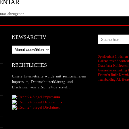
MENTAR
tar abzugeben.
NEWSARCHIV
Newsarchiv
Spielbericht 1. Herren
Hallenturnier
Sportfes
RECHTLICHES
Osterfeuer
Kohlessen
Generalversammlung
Eintracht Rulle
Kromba
Unsere Internetseite wurde mit rechtssicherem
Teambulding
Alt-Herr
Impressum, Datenschutzerklärung und
Disclaimer von eRecht24.de erstellt.