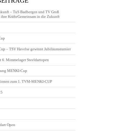
BEITRÄGE
ukunft – TuS Badbergen und TV Groß
ihre KräfteGemeinsam in die Zukunft
Cup
 Cup – TSV Havelse gewinnt Jubiläumsturnier
t 6. Mimmelager Steeldartopen
ldung MENKI-Cup
tionen zum 1. TVM-MENKI-CUP
25
5
dart Open