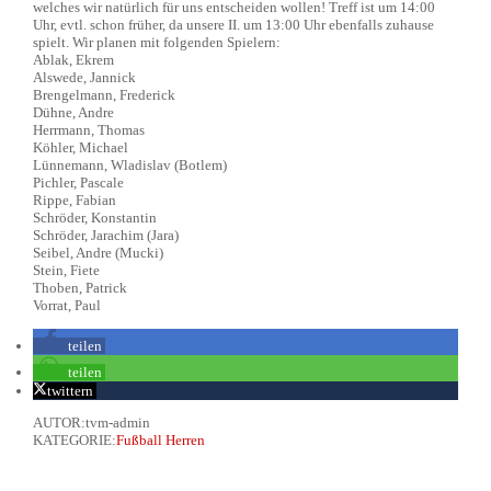
welches wir natürlich für uns entscheiden wollen! Treff ist um 14:00
Uhr, evtl. schon früher, da unsere II. um 13:00 Uhr ebenfalls zuhause
spielt. Wir planen mit folgenden Spielern:
Ablak, Ekrem
Alswede, Jannick
Brengelmann, Frederick
Dühne, Andre
Herrmann, Thomas
Köhler, Michael
Lünnemann, Wladislav (Botlem)
Pichler, Pascale
Rippe, Fabian
Schröder, Konstantin
Schröder, Jarachim (Jara)
Seibel, Andre (Mucki)
Stein, Fiete
Thoben, Patrick
Vorrat, Paul
teilen
teilen
twittern
AUTOR:tvm-admin
KATEGORIE:
Fußball Herren