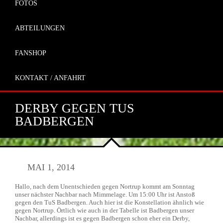
FOTOS
ABTEILUNGEN
FANSHOP
KONTAKT / ANFAHRT
DERBY GEGEN TUS
BADBERGEN
MAI 1, 2014
Hallo, nach dem Unentschieden gegen Nortrup kommt am Sonntag
unser nächster Nachbar nach Mimmelage. Um 15:00 Uhr ist Anstoß
gegen den TuS Badbergen. Auch hier ist die Konstellation ähnlich wie
gegen Nortrup. Örtlich wie auch in der Tabelle ist Badbergen unser
Nachbar, allerdings ist es gegen Badbergen schon eher ein Derby,