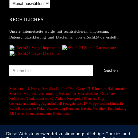
Newsarchiv
RECHTLICHES
Unsere Internetseite wurde mit rechtssicherem Impressum,
Datenschutzerklärung und Disclaimer von eRecht24.de erstellt.
Spielbericht 1. Herren
Steeldart
Lauftreff
Von Garrel CUP
Internes Hallenturnier
Sportfest
Mitgliederversammlung
Fahrradtour
Sportabzeichen
Osterfeuer
Kohlessen
Nikolausmarkt
JSG Artland
Kreispokal
Pfau-Tec Cup
Generalversammlung
Jugendfußball
Fotogalerie
st
TVM Sportschau
Eintracht
Rulle
Krombacher Pokal
Vorbereitung
Remmers Hasetal Marathon
Teambulding
Alt-Herren
Franz Grammann
Kletterwald
Diese Website verwendet zustimmungspflichtige Cookies und