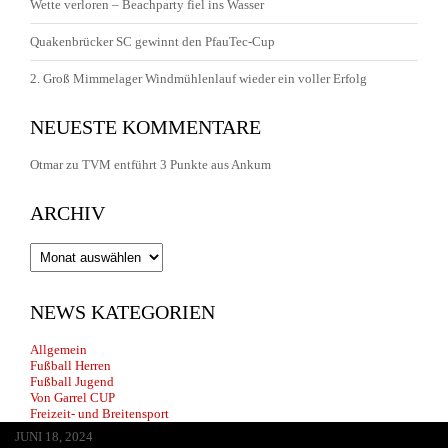
Wette verloren – Beachparty fiel ins Wasser
Quakenbrücker SC gewinnt den PfauTec-Cup
2. Groß Mimmelager Windmühlenlauf wieder ein voller Erfolg
NEUESTE KOMMENTARE
Otmar
zu
TVM entführt 3 Punkte aus Ankum
ARCHIV
Archiv
NEWS KATEGORIEN
Allgemein
Fußball Herren
Fußball Jugend
Von Garrel CUP
Freizeit- und Breitensport
JUNI 13, 2026
MAI 30, 2026
APRIL 29, 2026
FEBRUAR 14, 2026
JANUAR 22, 2026
JULI 20, 2025
JULI 1, 2025
JUNI 17, 2025
JANUAR 25, 2025
JANUAR 25, 2025
JANUAR 25, 2025
OKTOBER 25, 2024
AUGUST 8, 2024
JULI 3, 2024
JUNI 18, 2024