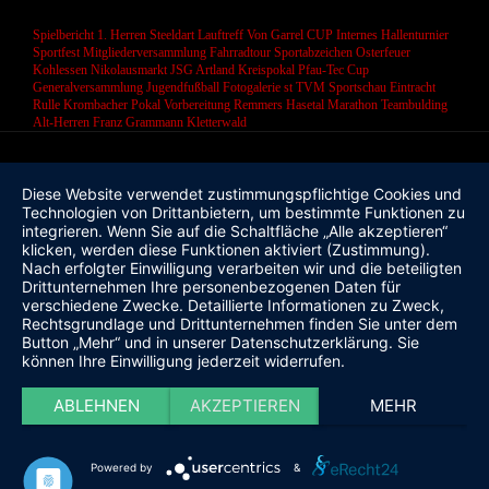
Spielbericht 1. Herren
Steeldart
Lauftreff
Von Garrel CUP
Internes Hallenturnier
Sportfest
Mitgliederversammlung
Fahrradtour
Sportabzeichen
Osterfeuer
Kohlessen
Nikolausmarkt
JSG Artland
Kreispokal
Pfau-Tec Cup
Generalversammlung
Jugendfußball
Fotogalerie
st
TVM Sportschau
Eintracht
Rulle
Krombacher Pokal
Vorbereitung
Remmers Hasetal Marathon
Teambulding
Alt-Herren
Franz Grammann
Kletterwald
Diese Website verwendet zustimmungspflichtige Cookies und
Technologien von Drittanbietern, um bestimmte Funktionen zu
integrieren. Wenn Sie auf die Schaltfläche „Alle akzeptieren“
klicken, werden diese Funktionen aktiviert (Zustimmung).
Nach erfolgter Einwilligung verarbeiten wir und die beteiligten
Drittunternehmen Ihre personenbezogenen Daten für
verschiedene Zwecke. Detaillierte Informationen zu Zweck,
Rechtsgrundlage und Drittunternehmen finden Sie unter dem
Button „Mehr“ und in unserer Datenschutzerklärung. Sie
können Ihre Einwilligung jederzeit widerrufen.
ABLEHNEN
AKZEPTIEREN
MEHR
Powered by
&